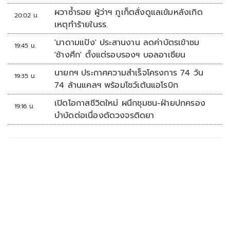
ผวาซ้ำรอย ผู้ว่าฯ ภูเก็ตสั่งดูแลเข้มหลังเกิด
20:02 น.
เหตุทำร้ายในรร.
'มาดามแป้ง' ประสานงาน ลดค่าบัตรเข้าชม
19:45 น.
'ช้างศึก' ตั้งแต่รอบรองฯ บอลอาเซียน
นายกฯ ประกาศความสำเร็จโครงการ 74 วัน
19:35 น.
74 ล้านแคลฯ พร้อมโชว์เต้นแอโรบิก
เปิดโอกาสชีวิตใหม่ ผนึกชุมชน-ฝ่ายปกครอง
19:16 น.
บำบัดต่อเนื่องตัดวงจรติดยา