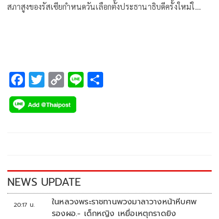
สภาสูงของรัสเซียกำหนดวันเลือกตั้งประธานาธิบดีครั้งใหม่ใ…
F
T
C
Li
S
ac
wi
o
n
h
e
tt
p
e
ar
b
er
y
e
o
Li
o
n
k
k
NEWS UPDATE
ในหลวงพระราชทานพวงมาลาวางหน้าหีบศพ
20:17 น.
รองผอ.- เด็กหญิง เหยื่อเหตุกราดยิง