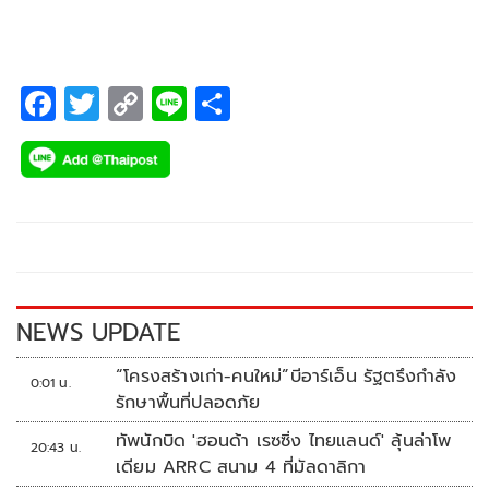
F
T
C
Li
S
ac
wi
o
n
h
e
tt
p
e
ar
b
er
y
e
o
Li
o
n
k
k
NEWS UPDATE
“โครงสร้างเก่า-คนใหม่”บีอาร์เอ็น รัฐตรึงกำลัง
0:01 น.
รักษาพื้นที่ปลอดภัย
ทัพนักบิด 'ฮอนด้า เรซซิ่ง ไทยแลนด์' ลุ้นล่าโพ
20:43 น.
เดียม ARRC สนาม 4 ที่มัลดาลิกา