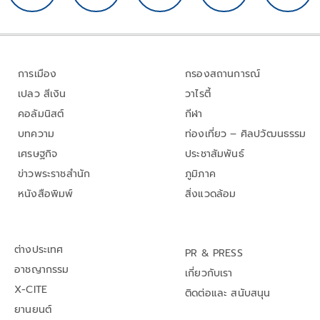
การเมือง
กรองสถานการณ์
เปลว สีเงิน
วาไรตี้
คอลัมนิสต์
กีฬา
บทความ
ท่องเที่ยว – ศิลปวัฒนธรรม
เศรษฐกิจ
ประชาสัมพันธ์
ข่าวพระราชสำนัก
ภูมิภาค
หนังสือพิมพ์
สิ่งแวดล้อม
ต่างประเทศ
PR & PRESS
อาชญากรรม
เกี่ยวกับเรา
X-CITE
ติดต่อและ สนับสนุน
ยานยนต์