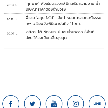
‘ศุภมาส’ สั่งเข้มตรวจคลินิกเสริมความงาม ย้ำ
20:32 น.
โฆษณาราคาต้องจ่ายจริง
พี่ชาย 'ฮลุน โซโล่' แจ้งกำหนดการสวดอภิธรรม
20:12 น.
ศพ เตรียมจัดพิธีฌาปนกิจ 11 ส.ค.
'ลลิดา' โต้ 'รักชนก' ปมงบน้ำบาดาล ชี้พื้นที่
20:07 น.
ปชน.ได้วงเงินเฉลี่ยสูงสุด