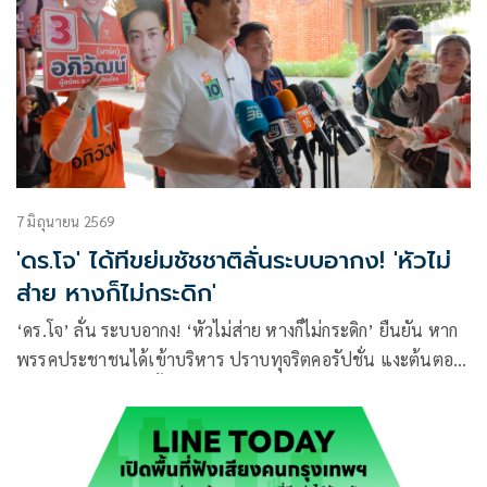
7 มิถุนายน 2569
'ดร.โจ' ได้ทีขย่มชัชชาติลั่นระบบอากง! 'หัวไม่
ส่าย หางก็ไม่กระดิก'
‘ดร.โจ’ ลั่น ระบบอากง! ‘หัวไม่ส่าย หางก็ไม่กระดิก’ ยืนยัน หาก
พรรคประชาชนได้เข้าบริหาร ปราบทุจริตคอรัปชั่น แงะต้นตอ
โกงงบถอนทุนเลือกตั้งคืน ยกลำพูนโมเดล ตัวเลขทุจริตลดลง ระบุ
ผลงานพิสูจน์แล้วด้วยแบรนด์พรรคส้ม