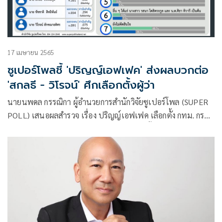
17 เมษายน 2565
ซูเปอร์โพลชี้ 'ปริญญ์เอฟเฟค' ส่งผลบวกต่อ
'สกลธี - วิโรจน์' ศึกเลือกตั้งผู้ว่า
นายนพดล กรรณิกา ผู้อำนวยการสำนักวิจัยซูเปอร์โพล (SUPER
POLL) เสนอผลสำรวจ เรื่อง ปริญญ์เอฟเฟค เลือกตั้ง กทม. กรณี
ศึกษาประชาชนทุกสาขาอาชีพผู้มีสิทธิเลือกตั้งในเขต
กรุงเทพมหานคร