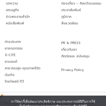
บทความ
ท่องเที่ยว – ศิลปวัฒนธรรม
เศรษฐกิจ
ประชาสัมพันธ์
ข่าวพระราชสำนัก
ภูมิภาค
หนังสือพิมพ์
สิ่งแวดล้อม
ต่างประเทศ
PR & PRESS
อาชญากรรม
เกี่ยวกับเรา
X-CITE
ติดต่อและ สนับสนุน
ยานยนต์
สาธารณสุข-คุณภาพชีวิต
Privacy Policy
บันเทิง
ไทยโพสต์ ทีวี
Copyright© thaipost.net, All rights reserved.,
เราใช้คุกกี้เพื่อพัฒนาประสิทธิภาพ และประสบการณ์ที่ดีในการใช้