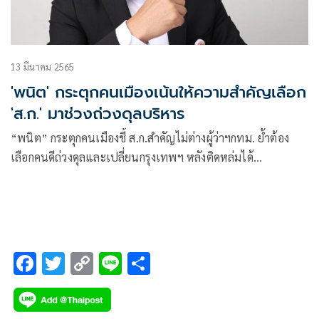
13 มีนาคม 2565
'พนิต' กระตุกคนเมืองเน้นให้ความสำคัญเลือก
'ส.ก.' มาช่วงถ่วงดุลบริหาร
“พนิต” กระตุกคนเมืองชี้ ส.ก.สำคัญไม่ต่างผู้ว่าฯกทม. ย้ำต้อง
เลือกคนดีถ่วงดุลและเปลี่ยนกรุงเทพฯ หลังติดหล่มได้
คนคสช.มา5ปีทำงานไม่ได้
F
T
C
Li
S
ac
wi
o
n
h
e
tt
p
e
ar