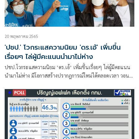
20 พฤษภาคม 2565
'ปชป.' โวกระแสความนิยม 'ดร.เอ้' เพิ่มขึ้น
เรื่อยๆ ไล่ผู้มีคะแนนนำมาไม่ห่าง
ปชป.โวกระแสความนิยม ‘ดร.เอ้’ เพิ่มขึ้นเรื่อยๆ ไล่ผู้มีคะแนน
นำมาไม่ห่าง มีโอกาสสร้างปรากฎการณ์ใหม่ได้ตลอดเวลา วอน
เข้าคูหากา ดร.เอ้ -50ส.ก.