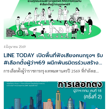
4 มิถุนายน 2569
LINE TODAY เปิดพื้นที่ฟังเสียงคนกรุงฯ รับ
#เลือกตั้งผู้ว่าฯ69 ผนึกพันธมิตรร่วมสร้าง
อนาคตเมืองที่ดีกว่า ผ่านคอนเทนต์ โพล และ
การเลือกตั้งผู้ว่าราชการกรุงเทพมหานครปี 2569 ที่กำลังจะ…
บทสนทนาจากชีวิตจริง