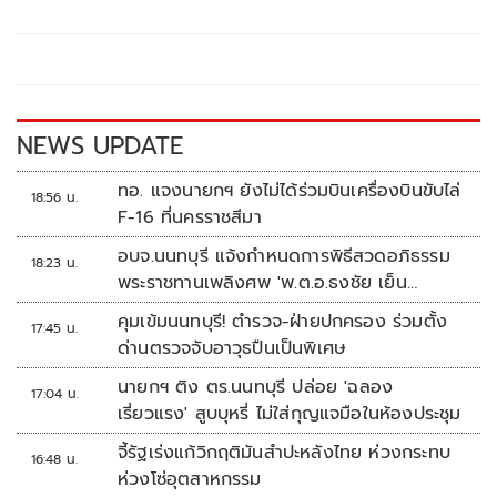
b
er
y
e
o
Li
o
n
k
k
NEWS UPDATE
ทอ. แจงนายกฯ ยังไม่ได้ร่วมบินเครื่องบินขับไล่
18:56 น.
F-16 ที่นครราชสีมา
อบจ.นนทบุรี แจ้งกำหนดการพิธีสวดอภิธรรม
18:23 น.
พระราชทานเพลิงศพ 'พ.ต.อ.ธงชัย เย็น
ประเสริฐ'
คุมเข้มนนทบุรี! ตำรวจ-ฝ่ายปกครอง ร่วมตั้ง
17:45 น.
ด่านตรวจจับอาวุธปืนเป็นพิเศษ
นายกฯ ติง ตร.นนทบุรี ปล่อย 'ฉลอง
17:04 น.
เรี่ยวแรง' สูบบุหรี่ ไม่ใส่กุญแจมือในห้องประชุม
จี้รัฐเร่งแก้วิกฤติมันสำปะหลังไทย ห่วงกระทบ
16:48 น.
ห่วงโซ่อุตสาหกรรม