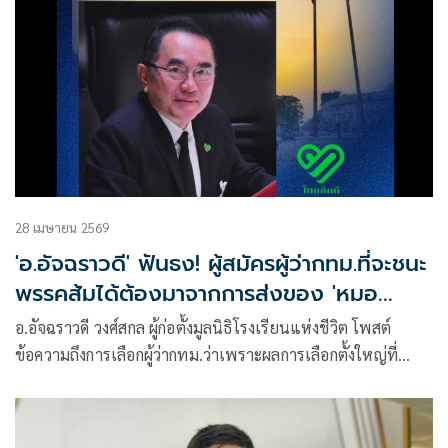
28 เมษายน 2569
'อ.อัจฉราวดี' ฟันธง! ผู้สมัครผู้ว่ากทม.ที่จะชนะ
พรรคส้มได้ต้องมาจากการส่งของ 'หมอ
วรงค์'
อ.อัจฉราวดี วงศ์สกล ผู้ก่อตั้งมูลนิธิโรงเรียนแห่งชีวิต โพสต์
ข้อความถึงการเลือกผู้ว่ากทม.ว่าเพราะผลการเลือกตั้งใหญ่ที่
พรรคประชาชนกวาดที่