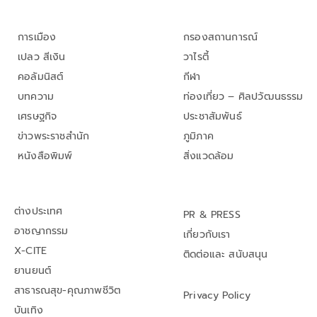
การเมือง
กรองสถานการณ์
เปลว สีเงิน
วาไรตี้
คอลัมนิสต์
กีฬา
บทความ
ท่องเที่ยว – ศิลปวัฒนธรรม
เศรษฐกิจ
ประชาสัมพันธ์
ข่าวพระราชสำนัก
ภูมิภาค
หนังสือพิมพ์
สิ่งแวดล้อม
ต่างประเทศ
PR & PRESS
อาชญากรรม
เกี่ยวกับเรา
X-CITE
ติดต่อและ สนับสนุน
ยานยนต์
สาธารณสุข-คุณภาพชีวิต
Privacy Policy
บันเทิง