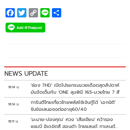
F
T
C
Li
S
ac
wi
o
n
h
e
tt
p
e
ar
b
er
y
e
o
Li
o
n
k
k
NEWS UPDATE
'ช่อง 7HD' เปิดโปรแกรมมวยเดือดสุดสัปดาห์
18:14 น.
มันจัดเต็มกับ 'ONE ลุมพินี 165-มวยไทย 7 สี'
การันตีไทยเที่ยวไทยพลัสใช้เงินกู้ได้ ‘เอกนิติ’
18:14 น.
รับข้อเสนอชงต่ออายุ60/40
'มะมาย-ปองคุณ' ควง 'เสือเขียน' คว้ารอง
18:11 น.
แชมป์ อิเดมิตสึ ฮอนด้า ไทยแลนด์ ทาเลนต์