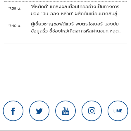
คัพ สนาม 3
'สีหศักดิ์' แถลงผลเยือนไทยอย่างเป็นทางการ
17:59 น.
ของ 'มิน ออง หล่าย' ผลักดันเมียนมากลับสู่
อาเซียน
ผู้เชี่ยวชาญซอฟต์แวร์ พบตร.ไซเบอร์ แจงปม
17:40 น.
ข้อมูลรั่ว ชี้ช่องโหว่เกิดจากรหัสผ่านจนท.หลุด
ไม่ใช่ถูกแฮกระบบ