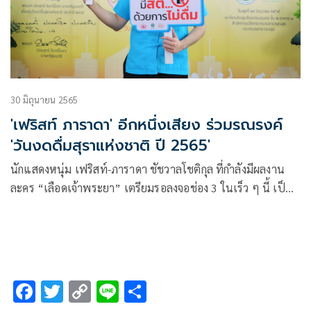
30 มิถุนายน 2565
'เฟริสท์ ภาราดา' อีกหนึ่งเสียง ร่วมรณรงค์
'วันงดดื่มสุราแห่งชาติ ปี 2565'
นักแสดงหนุ่ม เฟริสท์-ภาราดา ชัชวาลโชติกุล ที่กำลังมีผลงาน
ละคร “เลือดเจ้าพระยา” เตรียมรอลงจอช่อง 3 ในเร็ว ๆ นี้ เป็น
ตัวแทนสถานีโทรทัศน์ไทยทีวีสีช่อง 3 พร้อมกับเหล่าศิลปิน
ดารา นักแสดงอีกมากมาย เข้าร่วมงานแถลงข่าว กิจกรรมรณรงค์
วันงดดื่มสุราแห่งชาติ ประจำปี 2565 ณ สำนักงานปลัดกระทรวง
สาธารณสุข จ.นนทบุรี ในวันพุธที่ 29 มิถุนายน 2565 ที่ผ่านมา
F
T
C
Li
S