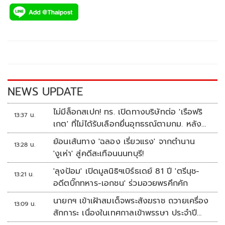
ac
wi
o
n
h
e
tt
p
e
ar
b
er
y
e
o
Li
o
n
k
k
NEWS UPDATE
ไม่มีล็อกสเปก! ทร. เปิดทางบริษัทต่อ 'เรือฟริ
13:37 น.
เกต' ที่ไม่ได้รับเลือกยื่นอุทธรณ์ตามกม. หลัง
เซ็นอนุมัติเรียบร้อย
ย้อนเส้นทาง 'ฉลอง เรี่ยวแรง' จากตำนาน
13:28 น.
'งูเห่า' สู่คดีสะเทือนนนทบุรี!
'ลุงป้อม' เปิดมูลนิธิฯเบิร์ธเดย์ 81 ปี 'ตรีนุช-
13:21 น.
อดีตบิ๊กทหาร-เอกชน' ร่วมอวยพรคึกคัก
นายกฯ เข้าเฝ้าสมเด็จพระสังฆราช ถวายเครื่อง
13:09 น.
สักการะ เนื่องในเทศกาลเข้าพรรษา ประจำปี
2569