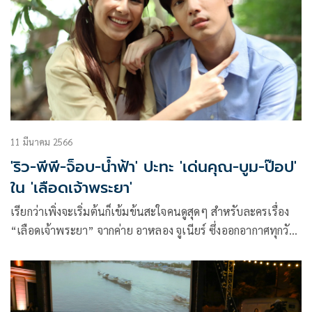
แฟนตาซี ทำเอาแฟนละครเรียกร้องขอต่อเวลากันไม่หยุด
11 มีนาคม 2566
'ริว-พีพี-จ็อบ-น้ำฟ้า' ปะทะ 'เด่นคุณ-บูม-ป๊อป'
ใน 'เลือดเจ้าพระยา'
เรียกว่าเพิ่งจะเริ่มต้นก็เข้มข้นสะใจคนดูสุดๆ สำหรับละครเรื่อง
“เลือดเจ้าพระยา” จากค่าย อาหลอง จูเนียร์ ซึ่งออกอากาศทุกวัน
ศุกร์-เสาร์-อาทิตย์ เวลา 20.20 น. ทางช่อง 3 โดยเฉพาะฝีไม้
ลายมือของนักแสดงอย่าง เด่นคุณ งามเนตร, บูม-สุภาพร วงษ์
ถ้วยทอง, ป๊อป-ฐากูร การทิพย์, แจ็คกี้-ชาเคอลีน มึ้นช์ และ ตั๊ก-
นภัสกร มิตรธีรโรจน์ ร่วมด้วยนักแสดงอีกคับคั่ง