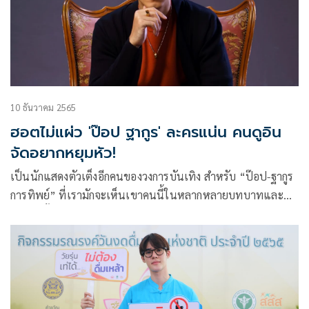
10 ธันวาคม 2565
ฮอตไม่แผ่ว 'ป๊อป ฐากูร' ละครแน่น คนดูอิน
จัดอยากหยุมหัว!
เป็นนักแสดงตัวเต็งอีกคนของวงการบันเทิง สำหรับ “ป๊อป-ฐากูร
การทิพย์” ที่เรามักจะเห็นเขาคนนี้ในหลากหลายบทบาทและ
แต่ละครั้งที่เขารับเล่นเรื่องไหนก็มักจะเป็นที่น่าจับตามองอยู่
เสมอ โดยเฉพาะบทร้ายๆ ในปีนี้กับ ช่อง 3