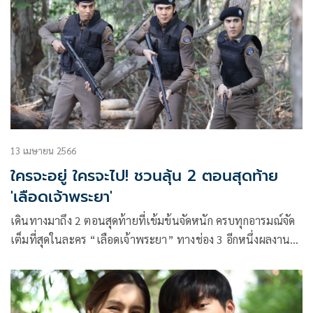
ด้านรายการโทรทัศน์ และด้านละครโทรทัศน์
13 เมษายน 2566
ใครจะอยู่ ใครจะไป! ชวนลุ้น 2 ตอนสุดท้าย
'เลือดเจ้าพระยา'
เดินทางมาถึง 2 ตอนสุดท้ายที่เข้มข้นจัดหนัก ครบทุกอารมณ์จัด
เต็มที่สุดในละคร “เลือดเจ้าพระยา” ทางช่อง 3 อีกหนึ่งผลงาน
มาสเตอร์พีซของ กู๊ด-เฉิดบุญ ภักดีวิจิตร และ แก้ว-บุญจิรา ภักดี
วิจิตร ผู้กำกับและผู้จัดจากค่าย อาหลอง จูเนียร์ ที่มัดรวมความ
สนุกครบทุกรสทั้งโรแมนติก ดราม่า แอ็กชั่น คอมเมดี้ และความ