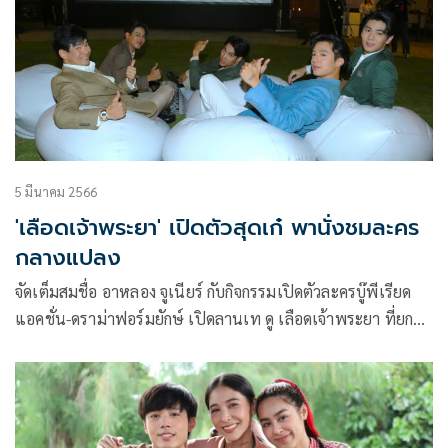
5 มีนาคม 2566
'เลือดเจ้าพระยา' เปิดตัวสุดเก๋ พานั่งชมละคร
กลางแปลง
จัดเต็มสมชื่อ อาหลอง จูเนียร์ กับกิจกรรมเปิดตัวละครบู๊พีเรียด
แอคชั่น-ดราม่าฟอร์มยักษ์ เปิดลานเท ดู เลือดเจ้าพระยา ที่ยก
ละคร เลือดเจ้าพระยา มาฉายกลางแปลงให้แฟน ๆ ได้ดูละคร
ตอนแรกไปพร้อมกัน กับนักแสดงนำ เด่นคุณ งามเนตร, บูม สุภา
พร, ป๊อป ฐากูร