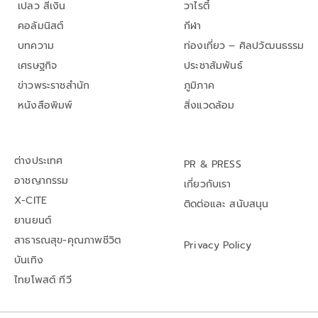
เปลว สีเงิน
วาไรตี้
คอลัมนิสต์
กีฬา
บทความ
ท่องเที่ยว – ศิลปวัฒนธรรม
เศรษฐกิจ
ประชาสัมพันธ์
ข่าวพระราชสำนัก
ภูมิภาค
หนังสือพิมพ์
สิ่งแวดล้อม
ต่างประเทศ
PR & PRESS
อาชญากรรม
เกี่ยวกับเรา
X-CITE
ติดต่อและ สนับสนุน
ยานยนต์
สาธารณสุข-คุณภาพชีวิต
Privacy Policy
บันเทิง
ไทยโพสต์ ทีวี