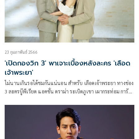
23 กุมภาพันธ์ 2566
'เปิดกองวิก 3' พาเจาะเบื้องหลังละคร 'เลือด
เจ้าพระยา'
ไม่นานเกินรอได้ชมกันแน่นอน สำหรับ เลือดเจ้าพระยา ทางช่อง
3 ละครบู๊พีเรียด แอคชั่น ดราม่า ระเบิดภูเขา เผากระท่อม การัน
ตีผลงานน้ำดีคุณภาพจากลายเซ็นต์เอกลักษณ์แห่งบ้าน อาหลอง
จูเนียร์ โดยผู้จัด 3 พี่น้อง แก้ว-บุญจิรา ภักดีวิจิตร, กอล์ฟ-กัญจน์
ภักดีวิจิตร และ กู๊ด-เฉิดบุญ ภักดีวิจิตร