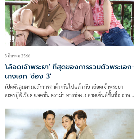
3 มีนาคม 2566
'เลือดเจ้าพระยา' ที่สุดของการรวมตัวพระเอก-
นางเอก 'ช่อง 3'
เปิดตัวตูมตามอลังการตาค้างกันไปแล้ว กับ เลือดเจ้าพระยา
ละครบู๊พีเรียด แอคชั่น ดราม่า ทางช่อง 3 ลายเซ็นต์ขึ้นชื่อ อาหล
อง จูเนียร์ ผู้จัดฯ 3 พี่น้อง กอล์ฟ กัญจน์, แก้ว บุญจิรา และ กู๊ด
เฉิดบุญ แห่งบ้าน ภักดีวิจิตร ที่สร้างปรากฏการณ์สุดยิ่งใหญ่ กับ
รวมตัวนักแสดงพระเอก-นางเอก อย่างคับคั่ง ทั้งรุ่นเล็กไปจนถึง
รุ่นใหญ่