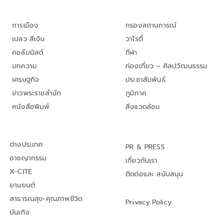
การเมือง
กรองสถานการณ์
เปลว สีเงิน
วาไรตี้
คอลัมนิสต์
กีฬา
บทความ
ท่องเที่ยว – ศิลปวัฒนธรรม
เศรษฐกิจ
ประชาสัมพันธ์
ข่าวพระราชสำนัก
ภูมิภาค
หนังสือพิมพ์
สิ่งแวดล้อม
ต่างประเทศ
PR & PRESS
อาชญากรรม
เกี่ยวกับเรา
X-CITE
ติดต่อและ สนับสนุน
ยานยนต์
สาธารณสุข-คุณภาพชีวิต
Privacy Policy
บันเทิง