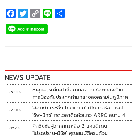
F
T
C
Li
S
ac
wi
o
n
h
e
tt
p
e
ar
b
er
y
e
o
Li
o
n
k
k
NEWS UPDATE
ซาอุฯ-ตุรเคีย-ปากีสถานลงนามข้อตกลงด้าน
23:45 น.
การป้องกันประเทศท่ามกลางสงครามในภูมิภาค
'ฮอนด้า เรซซิ่ง ไทยแลนด์' เปิดฉากร้อนแรง!
22:46 น.
'ชิพ-มิกซ์' กดเวลาติดหัวแถว ARRC สนาม 4
ที่มัลดาลิกา
ศึกชิงชัยผู้ว่ากกท.เหลือ 2 แคนดิเดต
21:57 น.
'โปรดปราน-มีชัย' คุณสมบัติครบถ้วน