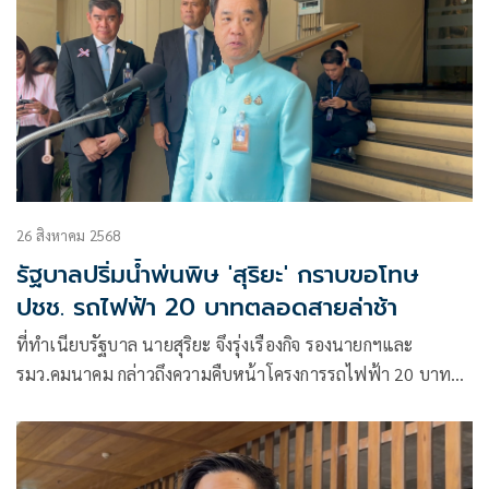
26 สิงหาคม 2568
รัฐบาลปริ่มน้ำพ่นพิษ 'สุริยะ' กราบขอโทษ
ปชช. รถไฟฟ้า 20 บาทตลอดสายล่าช้า
ที่ทำเนียบรัฐบาล นายสุริยะ จึงรุ่งเรืองกิจ รองนายกฯและ
รมว.คมนาคม กล่าวถึงความคืบหน้าโครงการรถไฟฟ้า 20 บาท
ตลอดสาย ที่อาจล่าช้าออกไ