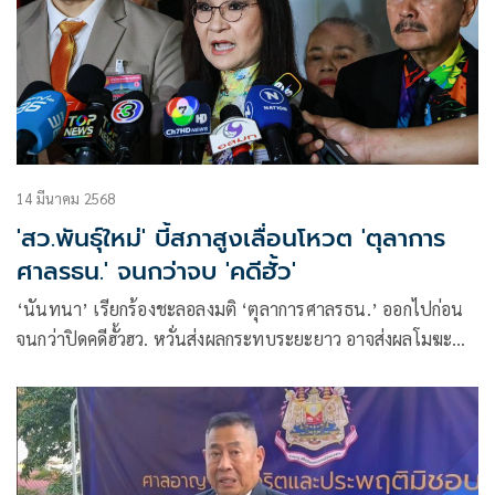
14 มีนาคม 2568
'สว.พันธุ์ใหม่' บี้สภาสูงเลื่อนโหวต 'ตุลาการ
ศาลรธน.' จนกว่าจบ 'คดีฮั้ว'
‘นันทนา’ เรียกร้องชะลอลงมติ ‘ตุลาการศาลรธน.’ ออกไปก่อน
จนกว่าปิดคดีฮั้วฮว. หวั่นส่งผลกระทบระยะยาว อาจส่งผลโมฆะ
ด้าน ‘ทนายอั๋น’ ยก 3 ข้อห่วงใย ค้านโหวต 18 มี.ค.