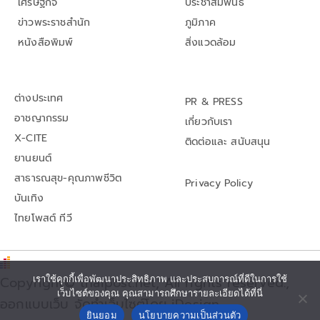
เศรษฐกิจ
ประชาสัมพันธ์
ข่าวพระราชสำนัก
ภูมิภาค
หนังสือพิมพ์
สิ่งแวดล้อม
ต่างประเทศ
PR & PRESS
อาชญากรรม
เกี่ยวกับเรา
X-CITE
ติดต่อและ สนับสนุน
ยานยนต์
สาธารณสุข-คุณภาพชีวิต
Privacy Policy
บันเทิง
ไทยโพสต์ ทีวี
เราใช้คุกกี้เพื่อพัฒนาประสิทธิภาพ และประสบการณ์ที่ดีในการใช้
Copyright© thaipost.net, All rights reserved.,
เว็บไซต์ของคุณ คุณสามารถศึกษารายละเอียดได้ที่นี่
ออกแบบเว็บ จัดทำเว็บไซต์โดย iDesign
ยินยอม
นโยบายความเป็นส่วนตัว