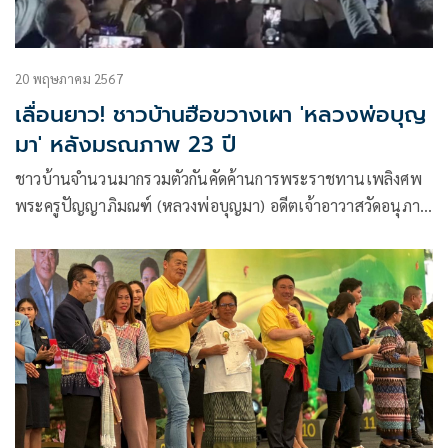
20 พฤษภาคม 2567
เลื่อนยาว! ชาวบ้านฮือขวางเผา 'หลวงพ่อบุญ
มา' หลังมรณภาพ 23 ปี
ชาวบ้านจำนวนมากรวมตัวกันคัดค้านการพระราชทานเพลิงศพ
พระครูปัญญาภิมณฑ์ (หลวงพ่อบุญมา) อดีตเจ้าอาวาสวัดอนุภาษ
กฤษฎาราม