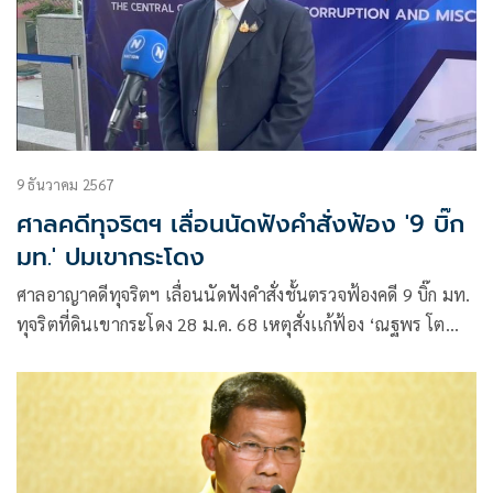
9 ธันวาคม 2567
ศาลคดีทุจริตฯ เลื่อนนัดฟังคำสั่งฟ้อง '9 บิ๊ก
มท.' ปมเขากระโดง
ศาลอาญาคดีทุจริตฯ เลื่อนนัดฟังคำสั่งชั้นตรวจฟ้องคดี 9 บิ๊ก มท.
ทุจริตที่ดินเขากระโดง 28 ม.ค. 68 เหตุสั่งเเก้ฟ้อง ‘ณฐพร โต
ประยูร’ 2 ประเด็น