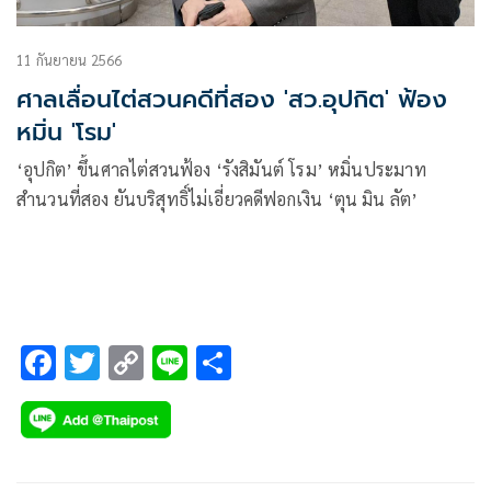
11 กันยายน 2566
ศาลเลื่อนไต่สวนคดีที่สอง 'สว.อุปกิต' ฟ้อง
หมิ่น 'โรม'
‘อุปกิต’ ขึ้นศาลไต่สวนฟ้อง ‘รังสิมันต์ โรม’ หมิ่นประมาท
สำนวนที่สอง ยันบริสุทธิ์ไม่เอี่ยวคดีฟอกเงิน ‘ตุน มิน ลัต’
F
T
C
Li
S
ac
wi
o
n
h
e
tt
p
e
ar
b
er
y
e