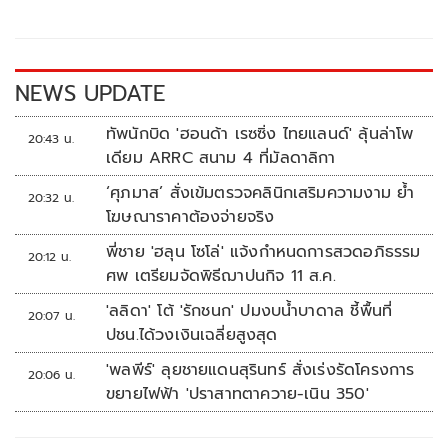
o
Li
o
n
k
k
NEWS UPDATE
ทัพนักบิด 'ฮอนด้า เรซซิ่ง ไทยแลนด์' ลุ้นล่าโพ
20:43 น.
เดียม ARRC สนาม 4 ที่มัลดาลิกา
‘ศุภมาส’ สั่งเข้มตรวจคลินิกเสริมความงาม ย้ำ
20:32 น.
โฆษณาราคาต้องจ่ายจริง
พี่ชาย 'ฮลุน โซโล่' แจ้งกำหนดการสวดอภิธรรม
20:12 น.
ศพ เตรียมจัดพิธีฌาปนกิจ 11 ส.ค.
'ลลิดา' โต้ 'รักชนก' ปมงบน้ำบาดาล ชี้พื้นที่
20:07 น.
ปชน.ได้วงเงินเฉลี่ยสูงสุด
'พลพีร์' ลุยชายแดนสุรินทร์ สั่งเร่งรัดโครงการ
20:06 น.
ขยายไฟฟ้า 'ปราสาทตาควาย-เนิน 350'