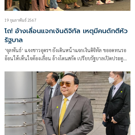
19 กุมภาพันธ์ 2567
โถ! อ้างเลื่อนแจกเงินดิจิทัล เหตุมีคนดักตีหัว
รัฐบาล
‘จุลพันธ์’ แจงชาวอุดรฯ ยังเดินหน้าแจกเงินดิจิทัล ขออดทนรอ
อ้อนให้เห็นใจต้องเลื่อน อ้างโดนสกัด เปรียบรัฐบาลเปิดประตู
บ้านแล้วมีคนดักตีหัว