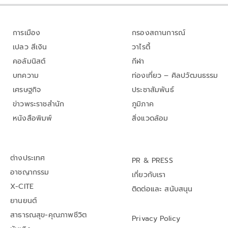
การเมือง
กรองสถานการณ์
เปลว สีเงิน
วาไรตี้
คอลัมนิสต์
กีฬา
บทความ
ท่องเที่ยว – ศิลปวัฒนธรรม
เศรษฐกิจ
ประชาสัมพันธ์
ข่าวพระราชสำนัก
ภูมิภาค
หนังสือพิมพ์
สิ่งแวดล้อม
ต่างประเทศ
PR & PRESS
อาชญากรรม
เกี่ยวกับเรา
X-CITE
ติดต่อและ สนับสนุน
ยานยนต์
สาธารณสุข-คุณภาพชีวิต
Privacy Policy