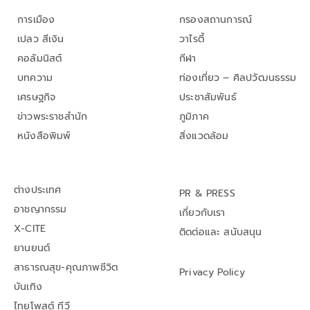
การเมือง
กรองสถานการณ์
เปลว สีเงิน
วาไรตี้
คอลัมนิสต์
กีฬา
บทความ
ท่องเที่ยว – ศิลปวัฒนธรรม
เศรษฐกิจ
ประชาสัมพันธ์
ข่าวพระราชสำนัก
ภูมิภาค
หนังสือพิมพ์
สิ่งแวดล้อม
ต่างประเทศ
PR & PRESS
อาชญากรรม
เกี่ยวกับเรา
X-CITE
ติดต่อและ สนับสนุน
ยานยนต์
สาธารณสุข-คุณภาพชีวิต
Privacy Policy
บันเทิง
ไทยโพสต์ ทีวี