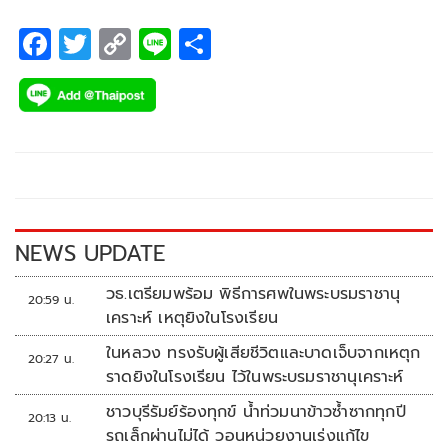
ขึ้น 1 สัปดาห์ วันที่ 7- 11 ธันวาคม 2565 ที่อาคารนิมิบุตร สนาม
กีฬาแห่งชาติ กรุงเทพมหานคร ชี้เป็นโอกาสดี ที่แฟน ๆ กีฬา จะ
F
T
C
Li
S
ได้ชมยอดฝีมือระดับโลกกันแบบสด ๆ
ac
wi
o
n
h
e
tt
p
e
ar
b
er
y
e
o
Li
o
n
k
k
NEWS UPDATE
วธ.เตรียมพร้อม พิธีการศพในพระบรมราชานุ
20:59 น.
เคราะห์ เหตุยิงในโรงเรียน
ในหลวง ทรงรับผู้เสียชีวิตและบาดเจ็บจากเหตุก
20:27 น.
ราดยิงในโรงเรียน ไว้ในพระบรมราชานุเคราะห์
ชาวบุรีรัมย์ร้องทุกข์ น้ำท่วมนาข้าวซ้ำซากทุกปี
20:13 น.
รถเล็กผ่านไม่ได้ วอนหน่วยงานเร่งแก้ไข