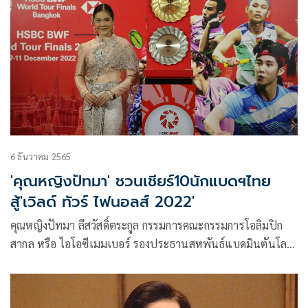
6 ธันวาคม 2565
'คุณหญิงปัทมา' ชวนเชียร์10นักแบดฯไทย
สู้'เวิลด์ ทัวร์ ไฟนอลส์ 2022'
คุณหญิงปัทมา ลีสวัสดิ์ตระกูล กรรมการคณะกรรมการโอลิมปิก
สากล หรือ ไอโอซีเมมเบอร์ รองประธานสหพันธ์แบดมินตันโลก
และนายกสมาคมกีฬาแบดมินตันแห่งประเทศไทยฯ เปิดเผย ใน
งานสหพันธ์แบดมินตันโลกได้จัดงานเลี้ยงกาล่าดินเนอร์เพื่อ
ต้อนรับนักกีฬา ที่โรงแรมเซ็นทารา แกรนด์ แอท เซ็นทรัลเวิลด์