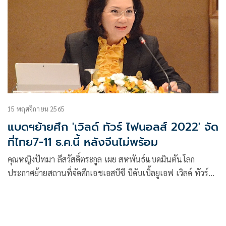
พร้อมทั้งมีการประกาศรางวัลนักกีฬายอดเยี่ยมประจำปี 2022
(BWF Player of the Year Awards 2022) ผู้ได้รับการเสนอชื่อได้
รับการคัดเลือกจากผลงานในปี 2021-2022 และจะมีพิธีการจับ
สลากในรอบแบ่งกลุ่มศึกเวิลด์ทัวร์ ไฟนอลส์ 2022
15 พฤศจิกายน 2565
แบดฯย้ายศึก 'เวิลด์ ทัวร์ ไฟนอลส์ 2022' จัด
ที่ไทย7-11 ธ.ค.นี้ หลังจีนไม่พร้อม
คุณหญิงปัทมา ลีสวัสดิ์ตระกูล เผย สหพันธ์แบดมินตันโลก
ประกาศย้ายสถานที่จัดศึกเอชเอสบีซี บีดับเบิ้ลยูเอฟ เวิลด์ ทัวร์
ไฟนอลส์ 2022 เนื่องจากเมืองกว่างโจว ของจีน ติดอุปสรรคหลาย
ด้าน โดยเฉพาะสถานการณ์การแพร่ระบาดโควิด-19 สมาคมกีฬา
แบดมินตันแห่งประเทศไทยฯ พร้อมจัดแทน กำหนดแข่งขันเร็ว