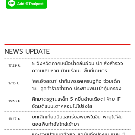
e
tt
p
e
ar
b
er
y
e
o
Li
o
n
k
k
NEWS UPDATE
5 จังหวัดภาคเหนือน้ำถล่มอ่วม ปภ.สั่งสำรวจ
17:29 น.
ความเสียหาย บ้านเรือน- พื้นที่เกษตร
'สส.อังสณา' นำทีมพรรคเศรษฐกิจ ช่วยเด็ก
17:15 น.
13 ถูกทำร้ายซ้ำซาก ประสานพม.เข้าคุ้มครอง
ศึกมาตรฐานเหล็ก 5 หมื่นล้านเดือด! ฝ่าย IF
16:58 น.
ซัดมติแบนเตาหลอมไม่โปร่งใส
ยกเลิกเที่ยวบินและเร่งอพยพในจีน พายุไต้ฝุ่น
16:47 น.
ดอลฟินกำลังใกล้เข้ามา
แกะรอยปฐมบทฮั้วสว. แฉบันทึกประชุม สนช. ปี