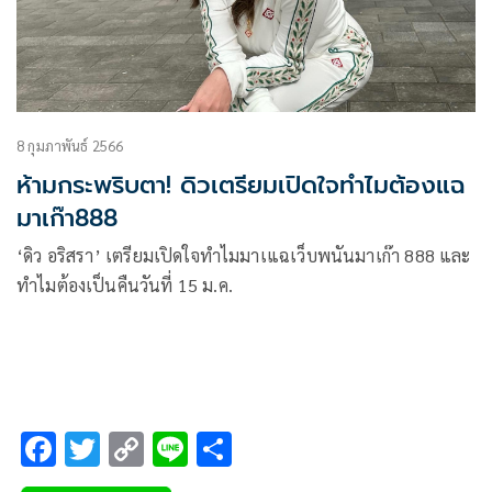
8 กุมภาพันธ์ 2566
ห้ามกระพริบตา! ดิวเตรียมเปิดใจทำไมต้องแฉ
มาเก๊า888
‘ดิว อริสรา’ เตรียมเปิดใจทำไมมาเแฉเว็บพนันมาเก๊า 888 และ
ทำไมต้องเป็นคืนวันที่ 15 ม.ค.
F
T
C
Li
S
ac
wi
o
n
h