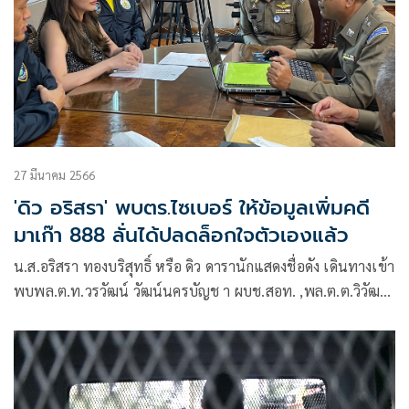
27 มีนาคม 2566
'ดิว อริสรา' พบตร.ไซเบอร์ ให้ข้อมูลเพิ่มคดี
มาเก๊า 888 ลั่นได้ปลดล็อกใจตัวเองแล้ว
น.ส.อริสรา ทองบริสุทธิ์ หรือ ดิว ดารานักแสดงชื่อดัง เดินทางเข้า
พบพล.ต.ท.วรวัฒน์ วัฒน์นครบัญช า ผบช.สอท. ,พล.ต.ต.วิวัฒน์
คําชํานาญ , พล.ต.ต.ไพโรจน์ สุขรวยธนโชติ ,รอง ผบช.สอท. ,
พล.ต.ต.สถิตย์ พรมอุทัย ผบก.สอท.3 เพื่อให้ถ้อยคำและยืนยันคำ
ให้การกับพนักงานสอบสวนในฐานะพยาน