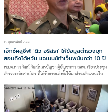
15 กุมภาพันธ์ 2566
เอ็กซ์คลูซีฟ! 'ดิว อริสรา' ให้ข้อมูลตำรวจบุก
สอบถึงไต้หวัน แฉเบนซ์ทำเว็บพนันกว่า 10 ปี
พล.ต.ท.วรวัฒน์ วัฒน์นครบัญชา ผู้บัญชาการ สอท. เรียกประชุม
ตำรวจระดับสารวัตร ที่ได้รับการแต่งตั้งให้มาดำรงตำแหน่งใน
สังกัดสอท. เพื่อมอบนโยบายการทำงาน โดยเน้นย้ำเรื่องการ
ทำงานด้วยความสุจริต เนื่องจากอาชญากรรมทางไซเบอร์