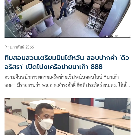
9 กุมภาพันธ์ 2566
ทีมสอบสวนเตรียมบินไต้หวัน สอบปากคำ 'ดิว
อริสรา' เปิดโปงเครือข่ายมาเก๊า 888
ความคืบหน้าการทลายเครือข่ายเว็ปพนันออนไลน์ “มาเก๊า
888” มีรายงานว่า พล.ต.อ.ดำรงศักดิ์ กิตติประภัสร์ ผบ.ตร. ได้สั่ง
การให้ พล.ต.ท.วรวัฒน์ วัฒน์นครบัญชา ผบช.สอท.