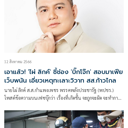
12 สิงหาคม 2566
เอาแล้ว! 'ไผ่ ลิกค์' ชี้ช่อง 'บิ๊กโจ๊ก' สอบมาเฟีย
เว็บพนัน เอี่ยวเหตุทะเลาะวิวาท สส.ก้าวไกล
นายไผ่ ลิกค์ ส.ส.กำแพงเพชร พรรคพลังประชารัฐ (พปชร.)
โพสต์ข้อความบนเฟซบุ๊กว่า เรื่องที่เกิดขึ้น จะถูกจะผิด จะทำการ
ป้องกันตัว หรือเกินกว่าเหตุผมไม่ขอยุ่งเกี่ยว