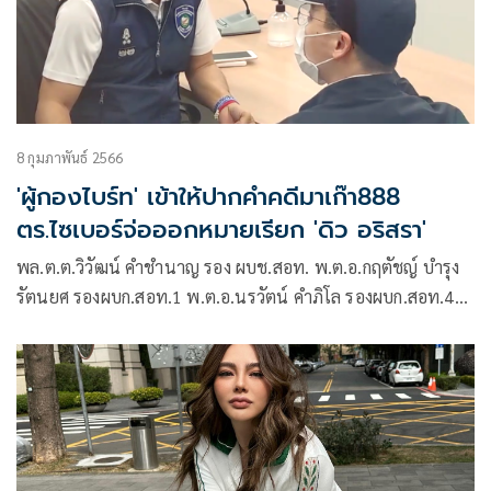
8 กุมภาพันธ์ 2566
'ผู้กองไบร์ท' เข้าให้ปากคำคดีมาเก๊า888
ตร.ไซเบอร์จ่อออกหมายเรียก 'ดิว อริสรา'
พล.ต.ต.วิวัฒน์ คำชำนาญ รอง ผบช.สอท. พ.ต.อ.กฤตัชญ์ บำรุง
รัตนยศ รองผบก.สอท.1 พ.ต.อ.นรวัตน์ คำภิโล รองผบก.สอท.4
นำกำลังตำรวจ บช.สอท. พร้อมหมายค้นศาลจังหวัดธัญบุรี เปิด
ปฏิบัติการ มาเก๊า888 EP-5 เข้าตรวจค้นโกดังแห่งหนึ่งใน
จ.ปทุมธานี