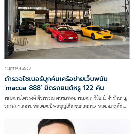
4 มกราคม 2568
ตำรวจไซเบอร์บุกค้นเครือข่ายเว็บพนัน
'macua 888' ยึดรถยนต์หรู 122 คัน
พล.ต.ท.ไตรรงค์ ผิวพรรณ ผบช.สอท. พล.ต.ต.วิวัฒน์ คำชำนาญ
รองผบช.สอท. พล.ต.ต.นิพลบุญเกิด ผบก.สอท.2 พ.ต.อ.กฤตัชญ์
บำรุงรัตนยศ รองผบก.สอท.1 พ.ต.อ.คุณาประโยชน์ อารียรัต
นะณธร ผกก. วิเคราะห์ข่าวและเครื่องมือพิเศษ