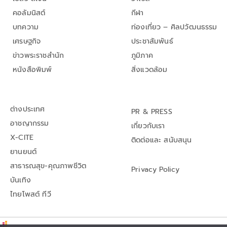
คอลัมนิสต์
กีฬา
บทความ
ท่องเที่ยว – ศิลปวัฒนธรรม
เศรษฐกิจ
ประชาสัมพันธ์
ข่าวพระราชสำนัก
ภูมิภาค
หนังสือพิมพ์
สิ่งแวดล้อม
ต่างประเทศ
PR & PRESS
อาชญากรรม
เกี่ยวกับเรา
X-CITE
ติดต่อและ สนับสนุน
ยานยนต์
สาธารณสุข-คุณภาพชีวิต
Privacy Policy
บันเทิง
ไทยโพสต์ ทีวี