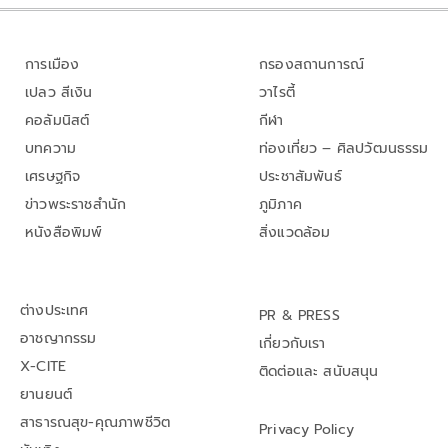
การเมือง
กรองสถานการณ์
เปลว สีเงิน
วาไรตี้
คอลัมนิสต์
กีฬา
บทความ
ท่องเที่ยว – ศิลปวัฒนธรรม
เศรษฐกิจ
ประชาสัมพันธ์
ข่าวพระราชสำนัก
ภูมิภาค
หนังสือพิมพ์
สิ่งแวดล้อม
ต่างประเทศ
PR & PRESS
อาชญากรรม
เกี่ยวกับเรา
X-CITE
ติดต่อและ สนับสนุน
ยานยนต์
สาธารณสุข-คุณภาพชีวิต
Privacy Policy