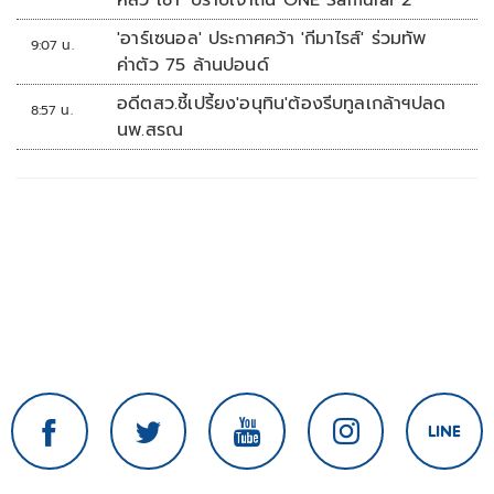
หลัว เชา' ปราบเจ้าถิ่น ONE Samurai 2
'อาร์เซนอล' ประกาศคว้า 'กีมาไรส์' ร่วมทัพ
9:07 น.
ค่าตัว 75 ล้านปอนด์
อดีตสว.ชี้เปรี้ยง'อนุทิน'ต้องรีบทูลเกล้าฯปลด
8:57 น.
นพ.สรณ