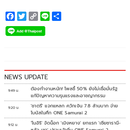
F
T
C
Li
S
ac
wi
o
n
h
e
tt
p
e
ar
b
er
y
e
o
Li
o
n
k
k
NEWS UPDATE
ต้องทำงานหนัก! โพลชี้ 50% ยังไม่เชื่อมั่นรัฐ
9:49 น.
แก้ปัญหาความรุนแรงและอาชญากรรม
'ชาตรี' แจกแหลก ควักเงิน 7.8 ล้านบาท จ่าย
9:20 น.
โบนัสในศึก ONE Samurai 2
'โนอิริ' จัดน็อก 'เมิงหยาง' ยกแรก 'เซียซารานี-
9:12 น.