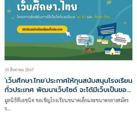
30 สิงหาคม 2567
'เว็บศึกษา.ไทย'ประกาศให้ทุนสนับสนุนโรงเรียน
ทั่วประเทศ พัฒนาเว็บไซต์ จะได้มีเว็บเป็นของ
ตนเอง
มูลนิธิทีเอชนิค ขอเชิญโรงเรียนขนาดเล็กและขนาดกลางสมัคร
ร…