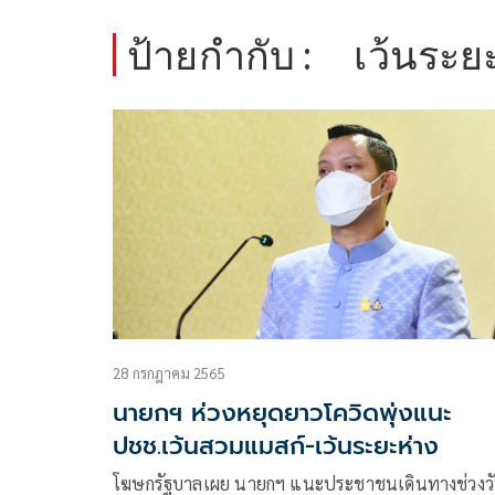
ป้ายกำกับ :
เว้นระย
28 กรกฎาคม 2565
นายกฯ ห่วงหยุดยาวโควิดพุ่งแนะ
ปชช.เว้นสวมแมสก์-เว้นระยะห่าง
โฆษกรัฐบาลเผย นายกฯ แนะประชาชนเดินทางช่วงว