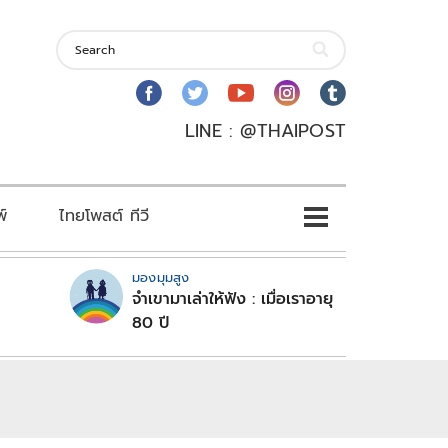
LINE : @THAIPOST
พ์
ไทยโพสต์ ทีวี
มองมุมสูง
จำเขามาเล่าให้ฟัง : เมื่อเราอายุ
80 ปี