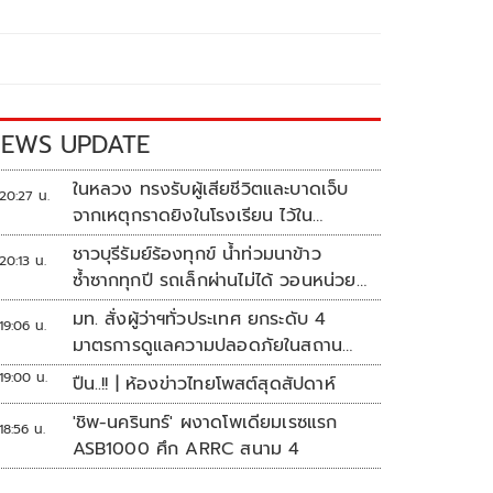
EWS UPDATE
ในหลวง ทรงรับผู้เสียชีวิตและบาดเจ็บ
20:27 น.
จากเหตุกราดยิงในโรงเรียน ไว้ใน
พระบรมราชานุเคราะห์
ชาวบุรีรัมย์ร้องทุกข์ น้ำท่วมนาข้าว
20:13 น.
ซ้ำซากทุกปี รถเล็กผ่านไม่ได้ วอนหน่วย
งานเร่งแก้ไข
มท. สั่งผู้ว่าฯทั่วประเทศ ยกระดับ 4
19:06 น.
มาตรการดูแลความปลอดภัยในสถาน
ศึกษา
19:00 น.
ปืน..!! | ห้องข่าวไทยโพสต์สุดสัปดาห์
'ชิพ-นครินทร์' ผงาดโพเดียมเรซแรก
18:56 น.
ASB1000 ศึก ARRC สนาม 4