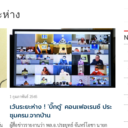
ะห่าง
N
1 กุมภาพันธ์ 2565
เว้นระยะห่าง ! 'บิ๊กตู่' คอนเฟอเรนซ์ ประ
ชุมครม.จากบ้าน
ัน
ผู้สื่อข่าวรายงานว่า พล.อ.ประยุทธ์ จันทร์โอชา นายก