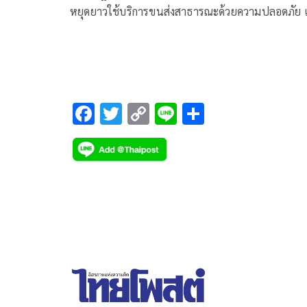
หยุดยาวใช้บริการขนส่งสาธารณะด้วยความปลอดภัย เ
ระยะห่าง สวมแมสก์ลดเสี่ยงโควิด-19
F
T
C
Li
S
ac
wi
o
n
h
e
tt
p
e
ar
b
er
y
e
o
Li
o
n
k
k