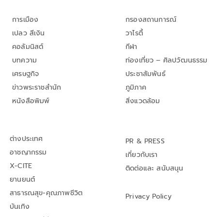
การเมือง
กรองสถานการณ์
เปลว สีเงิน
วาไรตี้
คอลัมนิสต์
กีฬา
บทความ
ท่องเที่ยว – ศิลปวัฒนธรรม
เศรษฐกิจ
ประชาสัมพันธ์
ข่าวพระราชสำนัก
ภูมิภาค
หนังสือพิมพ์
สิ่งแวดล้อม
ต่างประเทศ
PR & PRESS
อาชญากรรม
เกี่ยวกับเรา
X-CITE
ติดต่อและ สนับสนุน
ยานยนต์
สาธารณสุข-คุณภาพชีวิต
Privacy Policy
บันเทิง