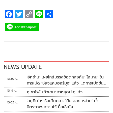
F
T
C
Li
S
ac
wi
o
n
h
e
tt
p
e
ar
b
er
y
e
o
Li
o
n
k
k
NEWS UPDATE
'อิหร่าน' เผยใกล้บรรลุข้อตกลงกับ' โอมาน' ใน
13:30 น.
การเปิด 'ช่องแคบฮอร์มุซ' แล้ว แต่การเปิดขึ้น
อยู่กับสหรัฐฯ
13:19 น.
ภูเขาไฟในกัวเตมาลาหยุดปะทุแล้ว
'อนุทิน' หารือเต็มคณะ 'มิน อ่อง หล่าย' ย้ำ
13:05 น.
มิตรภาพ-ความไว้เนื้อเชื่อใจ