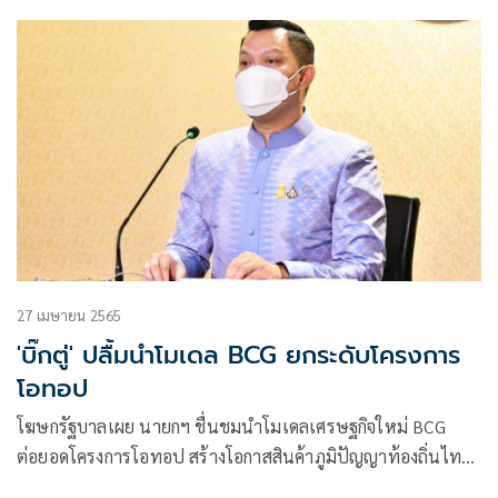
ว่าการการไฟฟ้า
27 เมษายน 2565
'บิ๊กตู่' ปลื้มนำโมเดล BCG ยกระดับโครงการ
โอทอป
โฆษกรัฐบาลเผย นายกฯ ชื่นชมนำโมเดลเศรษฐกิจใหม่ BCG
ต่อยอดโครงการโอทอป สร้างโอกาสสินค้าภูมิปัญญาท้องถิ่นไทย
สู่ตลาดสากลเพื่อพัฒนาเศรษฐกิจฐานรากที่มั่นคง