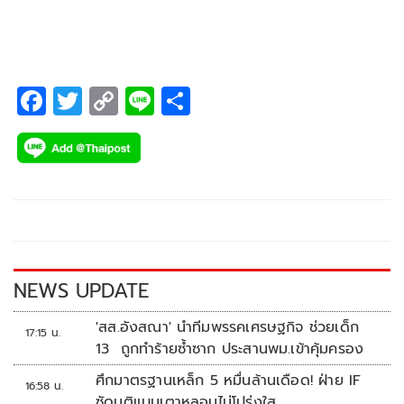
F
T
C
Li
S
ac
wi
o
n
h
e
tt
p
e
ar
b
er
y
e
o
Li
o
n
k
k
NEWS UPDATE
'สส.อังสณา' นำทีมพรรคเศรษฐกิจ ช่วยเด็ก
17:15 น.
13 ถูกทำร้ายซ้ำซาก ประสานพม.เข้าคุ้มครอง
ศึกมาตรฐานเหล็ก 5 หมื่นล้านเดือด! ฝ่าย IF
16:58 น.
ซัดมติแบนเตาหลอมไม่โปร่งใส