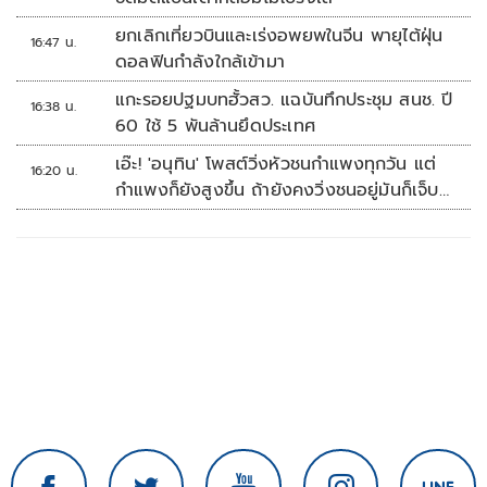
ยกเลิกเที่ยวบินและเร่งอพยพในจีน พายุไต้ฝุ่น
16:47 น.
ดอลฟินกำลังใกล้เข้ามา
แกะรอยปฐมบทฮั้วสว. แฉบันทึกประชุม สนช. ปี
16:38 น.
60 ใช้ 5 พันล้านยึดประเทศ
เอ๊ะ! 'อนุทิน' โพสต์วิ่งหัวชนกำแพงทุกวัน แต่
16:20 น.
กำแพงก็ยังสูงขึ้น ถ้ายังคงวิ่งชนอยู่มันก็เจ็บ
หัวอีก