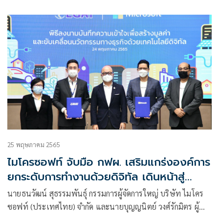
ความเดือดร้อนให้กับชุมชนรอบโรงงานและความเสียหายต่อสิ่ง
แวดล้อม พื้นที่ ต.พะดง อ.หาดใหญ่ จ.สงขลา และเมืองบ้านโป่ง
จ.ราชบุรี เป็นตัวอย่างชุมชนที่ได้รับผลกระทบจากมลพิษโรงงา
25 พฤษภาคม 2565
ไมโครซอฟท์ จับมือ กฟผ. เสริมแกร่งองค์การ
ยกระดับการทำงานด้วยดิจิทัล เดินหน้าสู่
เศรษฐกิจสีเขียว สร้างนวัตกรรมพลังงาน
นายธนวัฒน์ สุธรรมพันธุ์ กรรมการผู้จัดการใหญ่ บริษัท ไมโคร
ผลักดันประเทศไทยสู่สังคมปลอดคาร์บอน
ซอฟท์ (ประเทศไทย) จำกัด และนายบุญญนิตย์ วงศ์รักมิตร ผู้