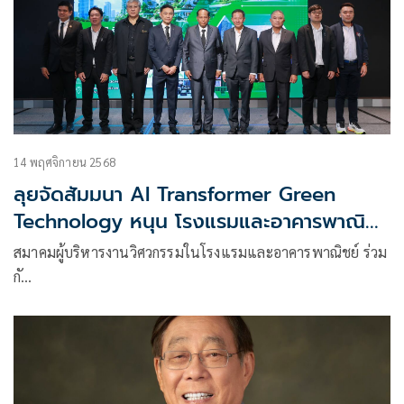
14 พฤศจิกายน 2568
ลุยจัดสัมมนา AI Transformer Green
Technology หนุน โรงแรมและอาคารพาณิชย์
ยุค Net Zero
สมาคมผู้บริหารงานวิศวกรรมในโรงแรมและอาคารพาณิชย์ ร่วม
กั…