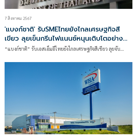
7 สิงหาคม 2567
'แบงก์ชาติ' รับSMEไทยยังไกลเศรษฐกิจสี
เขียว ลุยเข็นกรีนไฟแนนซ์หนุนเติบโตอย่าง
ยั่งยืน
“แบงก์ชาติ” รับเอสเอ็มอีไทยยังไกลเศรษฐกิจสีเขียว ลุยจับ…