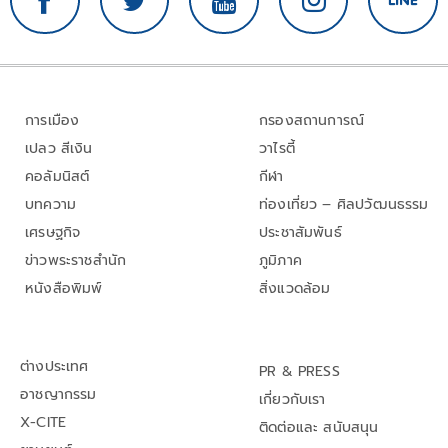
การเมือง
กรองสถานการณ์
เปลว สีเงิน
วาไรตี้
คอลัมนิสต์
กีฬา
บทความ
ท่องเที่ยว – ศิลปวัฒนธรรม
เศรษฐกิจ
ประชาสัมพันธ์
ข่าวพระราชสำนัก
ภูมิภาค
หนังสือพิมพ์
สิ่งแวดล้อม
ต่างประเทศ
PR & PRESS
อาชญากรรม
เกี่ยวกับเรา
X-CITE
ติดต่อและ สนับสนุน