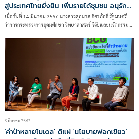
สู่ประเทศไทยยั่งยืน เพิ่มรายได้ชุมชน อนุรักษ์
สิ่งแวดล้อม
เมื่อวันที่ 14 มีนาคม 2567 นางสาวศุภมาส อิศรภักดี รัฐมนตรี
ว่าการกระทรวงการอุดมศึกษา วิทยาศาสตร์ วิจัยและนวัตกรรม
(อว.) กล่าวว่า อว. มีนโยบายนำวิทยาศาสตร์ เทคโนโลยี และ
นวัตกรรม ไปแก้ไขปัญหาด้านสิ่งแวดล้อม และสร้างอนาคตที่
ยั่งยืนและปลอดภัยให้กับพี่น้องประชาชน
3 มีนาคม 2567
'คำป่าหลายโมเดล' ตีแผ่ 'นโยบายฟอกเขียว'