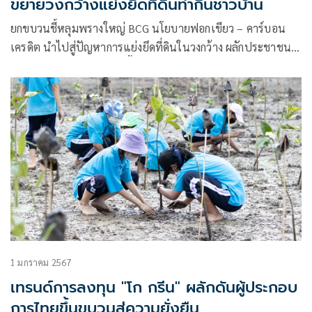
ขยายวงกว้างแย่งยึดที่ดินทำกินชาวบ้าน
ยกขบวนชี้หลุมพรางใหญ่ BCG นโยบายฟอกเขียว – คาร์บอน
เครดิต นำไปสู่ปัญหาการแย่งยึดที่ดินในวงกว้าง ผลักประชาชน
ให้ตกสู่ภาวะความยากจนเรื้อรัง หนุนรัฐบาลให้อำนาจประชาชน
ในการจัดการทรัพยากร
1 มกราคม 2567
เทรนด์การลงทุน "โก กรีน" ผลักดันผู้ประกอบ
การไทยขึ้นขบวนสู่ความยั่งยืน