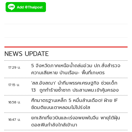
ac
wi
o
n
h
e
tt
p
e
ar
b
er
y
e
o
Li
o
n
k
k
NEWS UPDATE
5 จังหวัดภาคเหนือน้ำถล่มอ่วม ปภ.สั่งสำรวจ
17:29 น.
ความเสียหาย บ้านเรือน- พื้นที่เกษตร
'สส.อังสณา' นำทีมพรรคเศรษฐกิจ ช่วยเด็ก
17:15 น.
13 ถูกทำร้ายซ้ำซาก ประสานพม.เข้าคุ้มครอง
ศึกมาตรฐานเหล็ก 5 หมื่นล้านเดือด! ฝ่าย IF
16:58 น.
ซัดมติแบนเตาหลอมไม่โปร่งใส
ยกเลิกเที่ยวบินและเร่งอพยพในจีน พายุไต้ฝุ่น
16:47 น.
ดอลฟินกำลังใกล้เข้ามา