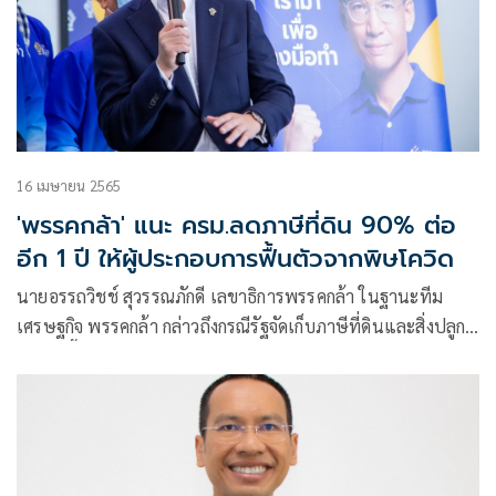
16 เมษายน 2565
'พรรคกล้า' แนะ ครม.ลดภาษีที่ดิน 90% ต่อ
อีก 1 ปี ให้ผู้ประกอบการฟื้นตัวจากพิษโควิด
นายอรรถวิชช์ สุวรรณภักดี เลขาธิการพรรคกล้า ในฐานะทีม
เศรษฐกิจ พรรคกล้า กล่าวถึงกรณีรัฐจัดเก็บภาษีที่ดินและสิ่งปลูก
สร้างปีนี้เต็ม 100% ระหว่างเดือนเมษายนถึงมิถุนายนว่า ขอ
เรียกร้องให้คณะ