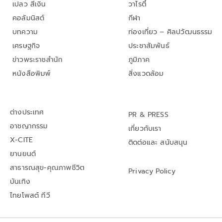
เปลว สีเงิน
วาไรตี้
คอลัมนิสต์
กีฬา
บทความ
ท่องเที่ยว – ศิลปวัฒนธรรม
เศรษฐกิจ
ประชาสัมพันธ์
ข่าวพระราชสำนัก
ภูมิภาค
หนังสือพิมพ์
สิ่งแวดล้อม
ต่างประเทศ
PR & PRESS
อาชญากรรม
เกี่ยวกับเรา
X-CITE
ติดต่อและ สนับสนุน
ยานยนต์
สาธารณสุข-คุณภาพชีวิต
Privacy Policy
บันเทิง
ไทยโพสต์ ทีวี