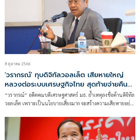
8 ตุลาคม 2566
'วรากรณ์' ทุบดิจิทัลวอลเล็ต เสียหายใหญ่
หลวงต่อระบบเศรษฐกิจไทย สุดท้ายจ่ายคืน
เกินกว่าได้เงินหมื่น
“วรากรณ์” อดีตคณบดีเศรษฐศาสตร์ มธ. ย้ำเหตุลงชื่อต้านดิจิทัล
วอลเล็ต เพราะเป็นนโยบายเสี่ยงมาก จะสร้างความเสียหายอย่าง
ใหญ่หลวงต่อระบบเศรษฐกิจไทย มีผลกระทบต่อคนทั้งประเทศ
จนเยียวยาลำบาก ชี้สุดท้าย คนไทยจะต้องจ่ายคืนเกินกว่าที่
ได้ 10,000 บาท