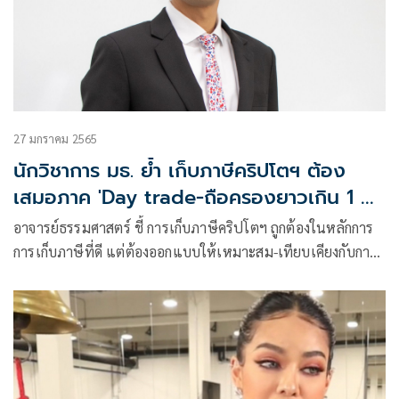
27 มกราคม 2565
นักวิชาการ มธ. ย้ำ เก็บภาษีคริปโตฯ ต้อง
เสมอภาค 'Day trade-ถือครองยาวเกิน 1 ปี'
อาจจัดเก็บในอัตราที่ต่างกัน
อาจารย์ธรรมศาสตร์ ชี้ การเก็บภาษีคริปโตฯ ถูกต้องในหลักการ
การเก็บภาษีที่ดี แต่ต้องออกแบบให้เหมาะสม-เทียบเคียงกับการ
ลงทุนรูปแบบอื่น ๆ เพื่อให้เกิดความเท่าเทียมระหว่างกลุ่มรายได้
ระบุอาจจะต้องพิจารณาอัตราที่จัดเก็บระหว่าง “Day trade และ
ถือยาวเกิน 1 ปี” ที่แตกต่างกัน