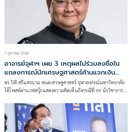
7 ตุลาคม 2566
อาจารย์จุฬาฯ เผย 3 เหตุผลไม่ร่วมลงชื่อใน
แถลงการณ์นักเศรษฐศาสตร์ค้านแจกเงิน
ดิจิทัล
ดร.ปิติ ศรีแสงนาม คณะเศรษฐศาสตร์ จุฬาลงกรณ์มหาวิทยาลัย
ได้โพสต์ผ่านเฟสบุ๊กแสดงความคิดเห็นถึงกรณีที่ 99 นักวิชาการ
ด้านเศรษฐศาสตร์ ออกแถลงการณ์เรียกร้อง ให้รัฐบาลยกเลิก
นโยบายแจก