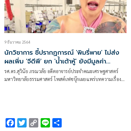
9 ธันวาคม 2564
นักวิชาการ ชี้ปรากฏการณ์ 'พิมรี่พาย' ไม่ส่ง
ผลเพิ่ม 'จีดีพี' ยก 'น้ำเต้าหู้' ยังมีมูลค่า
มากกว่า
รศ.ดร.สุวินัย ภรณวลัย อดีตอาจารย์ประจำคณะเศรษฐศาสตร์
มหาวิทยาลัยธรรมศาสตร์ โพสต์เฟซบุ๊กเผยแพร่บทความเรื่อง
“กรณีศึกษาของพิมรี่พาย” เขียนโดยศาสตราจารย์ ดร.ชวินทร์ ลี
นะบรรจง
F
T
C
Li
S