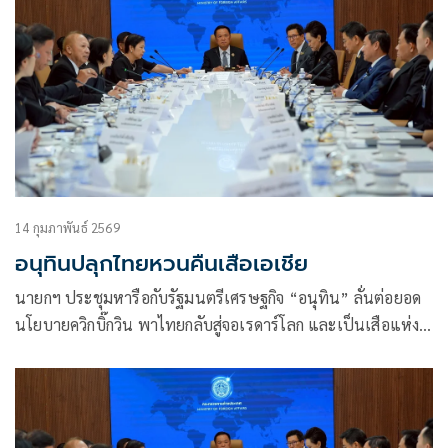
14 กุมภาพันธ์ 2569
อนุทินปลุกไทยหวนคืนเสือเอเชีย
นายกฯ ประชุมหารือกับรัฐมนตรีเศรษฐกิจ “อนุทิน” ลั่นต่อยอด
นโยบายควิกบิ๊กวิน พาไทยกลับสู่จอเรดาร์โลก และเป็นเสือแห่ง
เอเชีย เล็งเดินหน้านโยบายหาเสียง “โพลพระปกเกล้า”