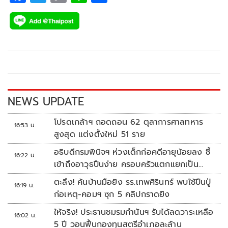
เศรษฐกิจแย่มานานจะแก้ข้ามคืนยาก ต้องอาศัยความร่วมมือ วิธี
ac
wi
o
n
h
คิดไม่ตันแน่ โปรยยาหอม วันนี้ต้องเอาความหวังกลับให้คนไทย
e
tt
p
e
ar
b
er
y
e
o
Li
o
n
k
k
NEWS UPDATE
โปรดเกล้าฯ ถอดถอน 62 ตุลาการศาลทหาร
16:53 น.
สูงสุด แต่งตั้งใหม่ 51 ราย
อธิบดีกรมพินิจฯ ห่วงเด็กก่อคดีอายุน้อยลง ชี้
16:22 น.
เข้าถึงอาวุธปืนง่าย ครอบครัวแตกแยกเป็น
ชนวนสำคัญ
ตะลึง! ค้นบ้านมือยิง รร.เทพศิรินทร์ พบใช้ปืนปู่
16:19 น.
ก่อเหตุ-คอมฯ ซุก 5 คลิปกราดยิง
ให้จริง! ประธานชมรมกำนันฯ รับได้ลดวาระเหลือ
16:02 น.
5 ปี วอนฟื้นกองทุนสตรีอำเภอละล้าน