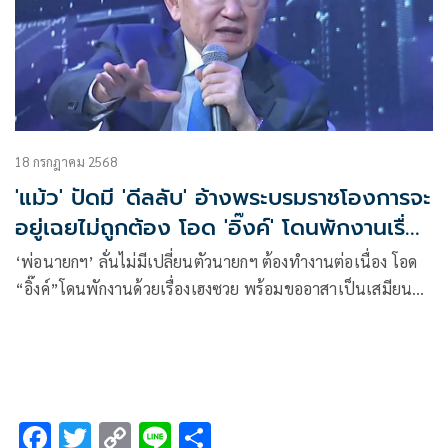
18 กรกฎาคม 2568
'แม้ว' ปัดมี 'ดีลลับ' อ้างพระบรมราชโองการจะ
อยู่เฉยไม่ถูกต้อง โอด 'อิ๊งค์' โดนพักงานเรื่อง
เฮงซวย
‘พ่อนายกฯ’ ลั่นไม่มีเปลี่ยนตัวนายกฯ ต้องทำงานต่อเนื่อง โอด
“อิ๊งค์”โดนพักงานด้วยเรื่องเฮงซวย พร้อมขออาสาเป็นเสมียน
ประเทศ รับปัญหาการเมืองหนักกว่าเศรษฐกิจ เพราะทำนายไม่
ได้ ยันกลับบ้านไม่มี ‘ดีลลับ’ ส่วนลูกสาวถ้าอาสาทำงานแล้ว เขา
ไม่ให้ทำก็กลับไปเลี้ยงลูก อ้างพระบรมราชโองการลดโทษให้ ต้อง
รับใส่เกล้าฯ แล้วจะอยู่เฉยโดยไม่สนใจปัญหาบ้านเมืองถือว่าไม่
ถูกต้อง รับ กลัวความเสี่ยงเสถียรภาพทางการเมืองที่สุด อ้าง
F
T
C
Li
S