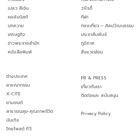
เปลว สีเงิน
วาไรตี้
คอลัมนิสต์
กีฬา
บทความ
ท่องเที่ยว – ศิลปวัฒนธรรม
เศรษฐกิจ
ประชาสัมพันธ์
ข่าวพระราชสำนัก
ภูมิภาค
หนังสือพิมพ์
สิ่งแวดล้อม
ต่างประเทศ
PR & PRESS
อาชญากรรม
เกี่ยวกับเรา
X-CITE
ติดต่อและ สนับสนุน
ยานยนต์
สาธารณสุข-คุณภาพชีวิต
Privacy Policy
บันเทิง
ไทยโพสต์ ทีวี