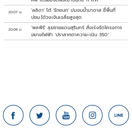
ศพ เตรียมจัดพิธีฌาปนกิจ 11 ส.ค.
'ลลิดา' โต้ 'รักชนก' ปมงบน้ำบาดาล ชี้พื้นที่
20:07 น.
ปชน.ได้วงเงินเฉลี่ยสูงสุด
'พลพีร์' ลุยชายแดนสุรินทร์ สั่งเร่งรัดโครงการ
20:06 น.
ขยายไฟฟ้า 'ปราสาทตาควาย-เนิน 350'