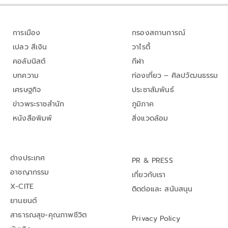
การเมือง
กรองสถานการณ์
เปลว สีเงิน
วาไรตี้
คอลัมนิสต์
กีฬา
บทความ
ท่องเที่ยว – ศิลปวัฒนธรรม
เศรษฐกิจ
ประชาสัมพันธ์
ข่าวพระราชสำนัก
ภูมิภาค
หนังสือพิมพ์
สิ่งแวดล้อม
ต่างประเทศ
PR & PRESS
อาชญากรรม
เกี่ยวกับเรา
X-CITE
ติดต่อและ สนับสนุน
ยานยนต์
สาธารณสุข-คุณภาพชีวิต
Privacy Policy