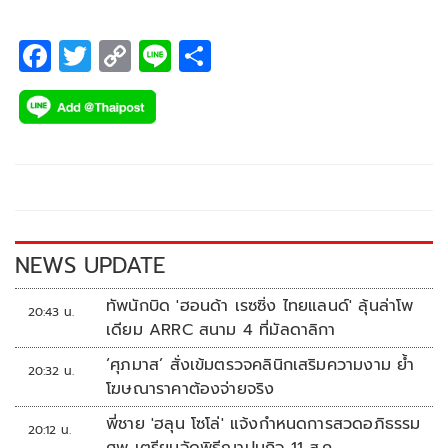
F
T
C
Li
S
ac
wi
o
n
h
e
tt
p
e
ar
b
er
y
e
o
Li
o
n
k
k
NEWS UPDATE
ทัพนักบิด 'ฮอนด้า เรซซิ่ง ไทยแลนด์' ลุ้นล่าโพ
20:43 น.
เดียม ARRC สนาม 4 ที่มัลดาลิกา
‘ศุภมาส’ สั่งเข้มตรวจคลินิกเสริมความงาม ย้ำ
20:32 น.
โฆษณาราคาต้องจ่ายจริง
พี่ชาย 'ฮลุน โซโล่' แจ้งกำหนดการสวดอภิธรรม
20:12 น.