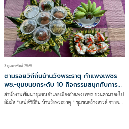
3 กุมภาพันธ์ 2565
ตามรอยวิถีถิ่นบ้านวังพระธาตุ กำแพงเพชร
พช.-ชุมชนยกระดับ 10 กิจกรรมสนุกกับการ
ปฏิบัติ
สำนักงานพัฒนาชุมชนอำเภอเมืองกำแพงเพชร ชวนตามรอยไป
สัมผัส “เสน่ห์วิถีถิ่น บ้านวังพระธาตุ “ ชุมชนสร้างสรรค์ จากพลัง
ภูมิปัญญา