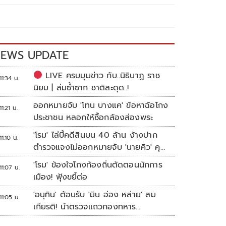
EWS UPDATE
LIVE ครบมุมข่าว กับ..นิธินาฏ ราช
11:34 น.
นิยม | ล่มซ้ำซาก ชาติสะดุด..!
ออกหมายจับ 'โทน บางแค' ข้อหาฉ้อโกง
11:21 น.
ประชาชน หลอกให้ซื้อกล้องส่องพระ
'โรม' ไล่บี้คดีสินบน 40 ล้าน ง้างปาก
11:10 น.
ตำรวจแจงไม่ออกหมายจับ 'นายคิว' คุม
เว็บพนัน
'โรม' ข้องใจโกงท้องถิ่นตัดตอนนักการ
11:07 น.
เมือง! ฟุ้งขยี้ต่อ
'อนุทิน' ต้อนรับ 'มิน อ่อง หล่าย' สม
11:05 น.
เกียรติ! นำตรวจแถวกองทหาร
เกียรติยศ