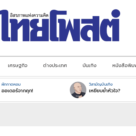
เศรษฐกิจ
ต่างประเทศ
บันเทิง
หนังสือพิม
ผักกาดหอม
วิสามัญบันเทิง
ออเดอร์จากคุก!
เหยียบย่ำหัวใจ?