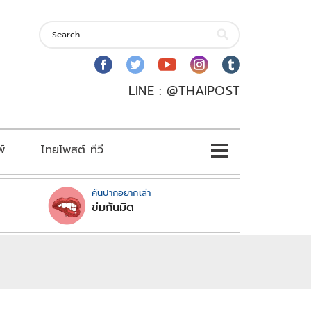
LINE : @THAIPOST
พ์
ไทยโพสต์ ทีวี
คันปากอยากเล่า
ข่มกันมิด