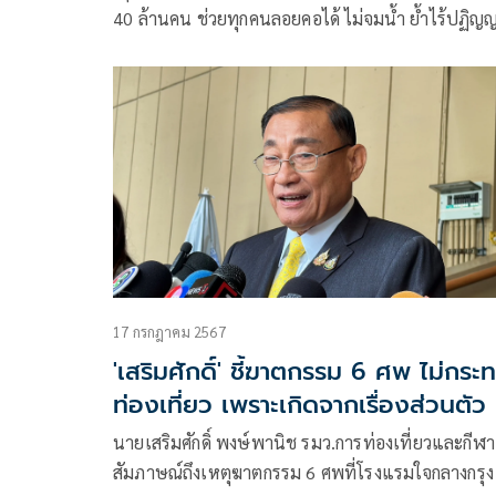
40 ล้านคน ช่วยทุกคนลอยคอได้ ไม่จมน้ำ ย้ำไร้ปฏิญญา
เขาใหญ่ ไม่มีการเมือง มีแต่การบ้าน เชื่อเสถียรภาพ
รัฐบาลยังดี
17 กรกฎาคม 2567
'เสริมศักดิ์' ชี้ฆาตกรรม 6 ศพ ไม่กระ
ท่องเที่ยว เพราะเกิดจากเรื่องส่วนตัว
นายเสริมศักดิ์ พงษ์พานิช รมว.การท่องเที่ยวและกีฬา
สัมภาษณ์ถึงเหตุฆาตกรรม 6 ศพที่โรงแรมใจกลางกรุง