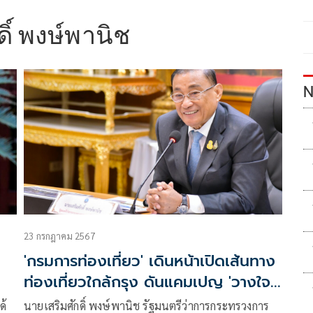
ดิ์ พงษ์พานิช
N
23 กรกฎาคม 2567
ว
'กรมการท่องเที่ยว' เดินหน้าเปิดเส้นทาง
ท่องเที่ยวใกล้กรุง ดันแคมเปญ 'วางใจ
ไปกับช้างชูงวง'
ด้
นายเสริมศักดิ์ พงษ์พานิช รัฐมนตรีว่าการกระทรวงการ