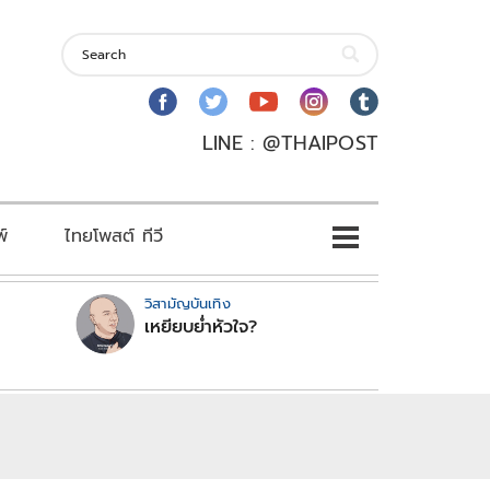
LINE : @THAIPOST
พ์
ไทยโพสต์ ทีวี
วิสามัญบันเทิง
เหยียบย่ำหัวใจ?