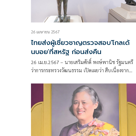
26 เมษายน 2567
ไทยส่งผู้เชี่ยวชาญตรวจสอบ'โกลเด้
นบอย'ที่สหรัฐ ก่อนส่งคืน
26 เม.ย.2567 – นายเสริมศักดิ์ พงษ์พานิช รัฐมนตรี
ว่าการกระทรวงวัฒนธรรม เปิดเผยว่า สืบเนื่องจาก
พิพิธภัณฑ์ศิลปะเมโทรโพลิทัน (The
MET) สหรัฐอเมริกา แจ้งความประสงค์ส่งคืนโบราณวัต
ประติมากรรมสำริด 2 รายการ ซึ่งมีหลักฐานว่าถูกนำอ
จากประเทศไทยโดยผิดกฎหมาย