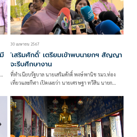
30 เมษายน 2567
มี
'เสริมศักดิ์' เตรียมเข้าพบนายกฯ สัญญา
จะรีบศึกษางาน
ว…
ที่ทำเนียบรัฐบาล นายเสริมศักดิ์ พงษ์พานิช รมว.ท่อง
เที่ยวและกีฬา เปิดเผยว่า นายเศรษฐา ทวีสิน นายก
รัฐมนตรี ได้เรียกตน และน.