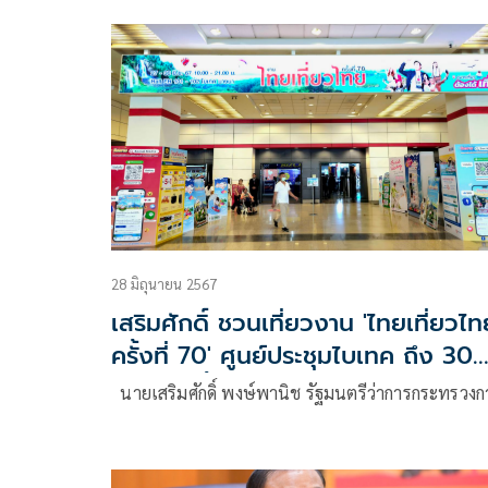
กระทบด้านการท่องเที่ยวหรือไม่ ว่า ช่วงสายวันเดียวกั
ตนได้รับมอบหมายจากนายกรัฐมนตรีให้ติดตามและ
อำนวยความสะดวกทุกส่วนที่เกี่ยวข้อ
28 มิถุนายน 2567
เสริมศักดิ์ ชวนเที่ยวงาน 'ไทยเที่ยวไท
ครั้งที่ 70' ศูนย์ประชุมไบเทค ถึง 30
มิถุนายนนี้
นายเสริมศักดิ์ พงษ์พานิช รัฐมนตรีว่าการกระทรวง