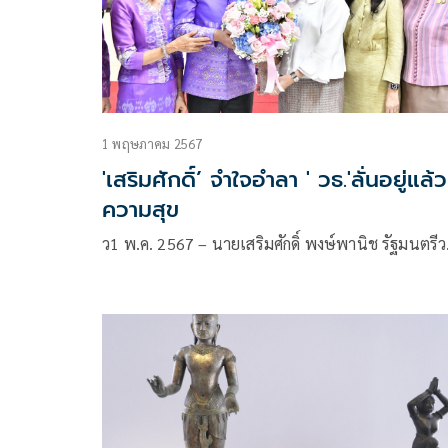
1 พฤษภาคม 2567
'เสริมศักดิ์’ จำใจอำลา ' วธ.'ลั่นอยู่แล้ว
ความสุข
ว1 พ.ค. 2567 – นายเสริมศักดิ์ พงษ์พานิช รัฐมนตรี