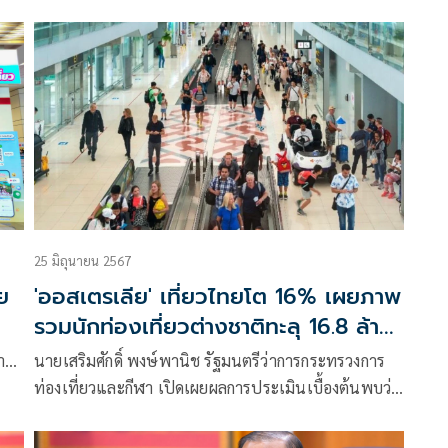
นนี้
ตั้งแต่วันที่ 1 ม.ค. – 7 ก.ค. 67 ไทยมีนักท่องเที่ยวต่าง
ชาติเดินทางเข้ามาแตะระดับ 18 ล้านคน และในสัปดาห์
ที่ผ่านมาจากการฟื้นตัวจากนักท่องเที่ยวกลุ่มตลาดระยะ
ใกล้ (Short haul) ที่เดินทางเข้ามา 522,295 คน หรือ
เพิ่มขึ้น ร้อยละ 4.55 จากสัปดาห์ที่ผ่านมา จากการเข้ามา
ท่องเที่ยวตามรอย MV เพลงRockstar ของลิซ่า ของนัก
ท่องเที่ยวชาวจีน
25 มิถุนายน 2567
ย
'ออสเตรเลีย' เที่ยวไทยโต 16% เผยภาพ
รวมนักท่องเที่ยวต่างชาติทะลุ 16.8 ล้าน
คน
กา…
นายเสริมศักดิ์ พงษ์พานิช รัฐมนตรีว่าการกระทรวงการ
ท่องเที่ยวและกีฬา เปิดเผยผลการประเมินเบื้องต้นพบว่า
ในสัปดาห์ที่ผ่านมา นักท่องเที่ยวกลุ่มตลาดระยะไกล
(Long haul) กลับมาฟื้นตัวเพิ่มขึ้นร้อยละ 2.05 จาก