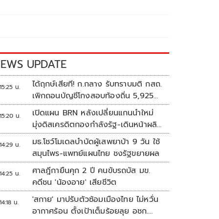
EWS UPDATE
ได้ฤกษ์เสียที! ก.กลาง รับทราบมติ กสถ.
15:25 น.
เพิกถอนบัญชีโกงสอบท้องถิ่น 5,925
ราย
เปิดแผน BRN หลังเปลี่ยนแกนนำใหม่
15:20 น.
มุ่งดิสเครดิตกองกำลังรัฐ-เดินหน้าผลิต
แนวร่วม
มธ.โชว์โมเดลบำบัดผู้เสพยาบ้า 9 วัน ใช้
14:29 น.
สมุนไพร-แพทย์แผนไทย ชงรัฐขยายผล
ศาลฎีกายืนคุก 2 ปี คนขับรถบัส มข.
14:25 น.
คดีชน 'น้องอาย' เสียชีวิต
'สกาย' มาปรับตัวซ้อมเมืองไทย ไม่หวั่น
14:18 น.
อากาศร้อน ตั้งเป้าเต็มร้อยลุย อชก.