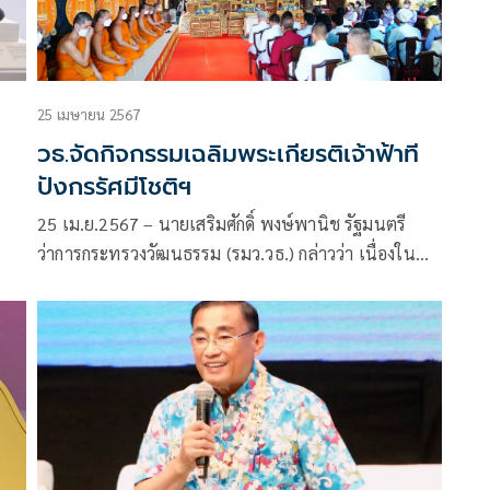
25 เมษายน 2567
วธ.จัดกิจกรรมเฉลิมพระเกียรติเจ้าฟ้าที
ปังกรรัศมีโชติฯ
25 เม.ย.2567 – นายเสริมศักดิ์ พงษ์พานิช รัฐมนตรี
ว่าการกระทรวงวัฒนธรรม (รมว.วธ.) กล่าวว่า เนื่องใน
โอกาสคล้ายวันประสูติ สมเด็จพระเจ้าลูกยาเธอ เจ้าฟ้าที
ถุ
ปังกรรัศมีโชติ มหาวชิโรตตมางกูร สิริวิบูลยราชกุมาร 29
อก
เมษายน นับเป็นโอกาสอันดียิ่งที่พสกนิกรชาวไทยทุกหมู่
เหล่าจะได้แสดงออกถึงความจงรักภักดีต่อสถาบันพระมห