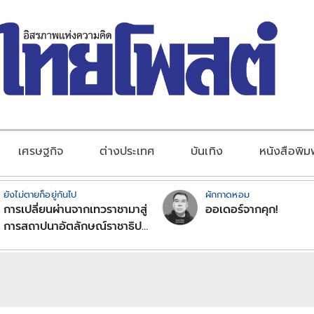
เศรษฐกิจ
ต่างประเทศ
บันเทิง
หนังสือพิม
ยังไม่ตายก็อยู่กันไป
ผักกาดหอม
การเปลี่ยนผ่านจากเทวราชามาสู่
ออเดอร์จากคุก!
การสถาปนาอัตลักษณ์ราชาธิป
ไตยแบบพุทธศาสนาในพระไตร
ปิฏก : สามัญผลสูตรในฐานะ
ทฤษฎีขีดจำกัดของอำนาจรัฐ
เหนือแรงงานและทรัพย์สิน