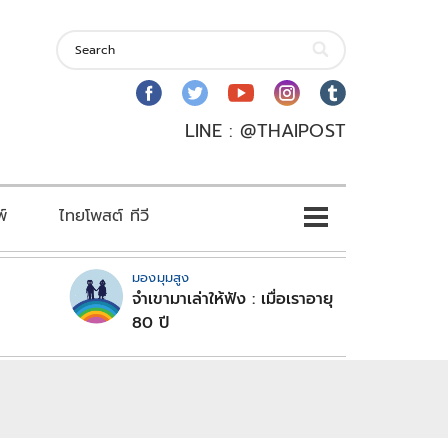
LINE : @THAIPOST
พ์
ไทยโพสต์ ทีวี
มองมุมสูง
จำเขามาเล่าให้ฟัง : เมื่อเราอายุ
80 ปี