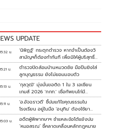
EWS UPDATE
'นิพิฏฐ์' กระตุกตำรวจ หากจำเป็นต้องวิ
15:32 น.
สามัญฯก็ต้องทำทันที เพื่อมิให้ผู้บริสุทธิ์
เสียชีวิตเพิ่ม
ตำรวจปิดล้อมบ้านหมวดชัย มือปืนยิงใส่
15:21 น.
ลูกบุญธรรม ยังไม่ยอมมอบตัว
'กุลวุฒิ' มุ่งมั่นขอติด 1 ใน 3 เอเชียน
15:13 น.
เกมส์ 2026 'กกท.' เชื่อทัพขนไก่มี
เหรียญแน่
'อ.อัจฉราวดี' ชี้ปมแก้ไขคุณธรรมใน
15:11 น.
โรงเรียน อยู่ในมือ 'อนุทิน' ต้องใช้ยา
แรงกับ ก.ศึกษา เรื่องปืนแค่ปลายเหตุ
อดีตผู้พิพากษาฯ ชำแหละข้อโต้แย้งปม
15:03 น.
‘หมอสรณ’ ชี้คลาดเคลื่อนหลักกฎหมาย