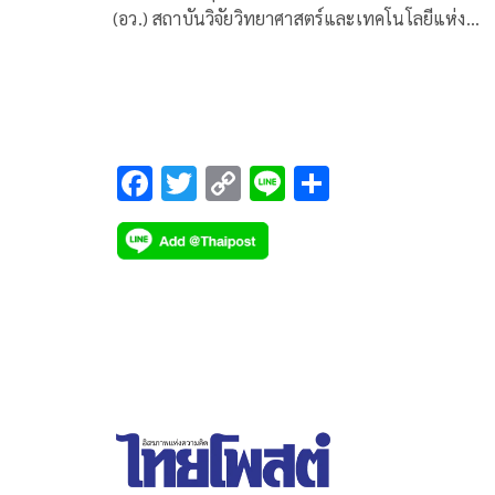
(อว.) สถาบันวิจัยวิทยาศาสตร์และเทคโนโลยีแห่ง
ประเทศไทย (วว.) โดยสถานีวิจัยลำตะคอง
F
T
C
Li
S
ac
wi
o
n
h
e
tt
p
e
ar
b
er
y
e
o
Li
o
n
k
k