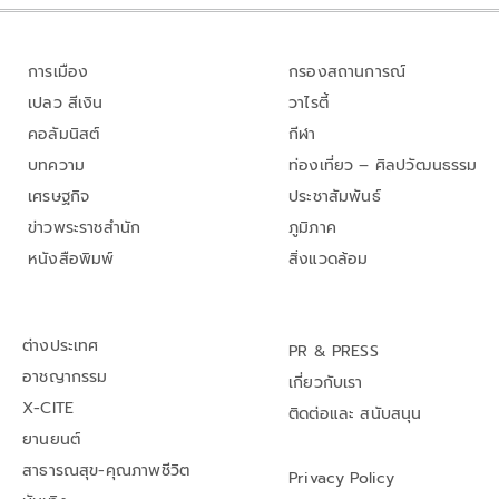
การเมือง
กรองสถานการณ์
เปลว สีเงิน
วาไรตี้
คอลัมนิสต์
กีฬา
บทความ
ท่องเที่ยว – ศิลปวัฒนธรรม
เศรษฐกิจ
ประชาสัมพันธ์
ข่าวพระราชสำนัก
ภูมิภาค
หนังสือพิมพ์
สิ่งแวดล้อม
ต่างประเทศ
PR & PRESS
อาชญากรรม
เกี่ยวกับเรา
X-CITE
ติดต่อและ สนับสนุน
ยานยนต์
สาธารณสุข-คุณภาพชีวิต
Privacy Policy