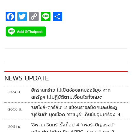
F
T
C
Li
S
ac
wi
o
n
h
e
tt
p
e
ar
b
er
y
e
o
Li
o
n
k
k
NEWS UPDATE
อิหร่านกร้าว ไม่เปิดช่องแคบฮอร์มุซ หาก
21:24 น.
สหรัฐฯ ไม่ปฏิบัติตามเงื่อนไขทั้งหมด
'บิสโซลี-ดาร์ลัน' 2 แข้งบราซิลซัดคนละประตู
20:56 น.
'บุรีรัมย์' บุกเชือด 'ราชบุรี' เก็บชัยอุ่นเครื่อง 4
นัดรวด
'ชิพ-นครินทร์' รั้งท็อป 4 'เฟอร์-ปัญจรุจน์'
20:51 น.