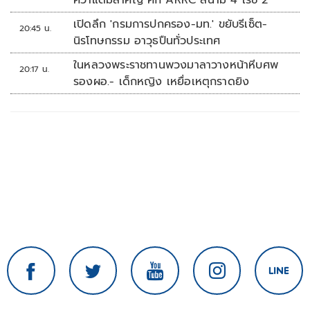
คว้าแต้มสำคัญ ศึก ARRC สนาม 4 เรซ 2
เปิดลึก 'กรมการปกครอง-มท.' ขยับรีเซ็ต-
20:45 น.
นิรโทษกรรม อาวุธปืนทั่วประเทศ
ในหลวงพระราชทานพวงมาลาวางหน้าหีบศพ
20:17 น.
รองผอ.- เด็กหญิง เหยื่อเหตุกราดยิง