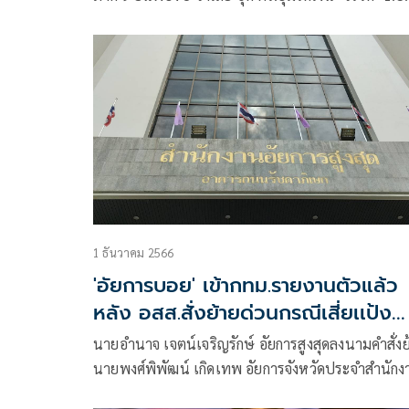
ล้าน โดนข้อหาหนัก ปฏิบัติหน้าที่มิชอบ ศาลเมตตาให
ประกัน นัดสอบคำให้การ 10 ม.ค. 67
1 ธันวาคม 2566
'อัยการบอย' เข้ากทม.รายงานตัวแล้ว
หลัง อสส.สั่งย้ายด่วนกรณีเสี่ยเเป้ง
พาดพิง
นายอำนาจ เจตน์เจริญรักษ์ อัยการสูงสุดลงนามคำสั่งย
นายพงศ์พิพัฒน์ เกิดเทพ อัยการจังหวัดประจำสำนัก
อัยการสูงสุดจังหวัดสงขลา (อัยการบอย) มาประจำที่