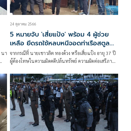
24 ตุลาคม 2566
5 หมายจับ 'เสี่ยแป้ง' พร้อม 4 ผู้ช่วย
เหลือ ยึดรถใช้หลบหนีจอดท่าเรือสตูล
คาดหนีเข้าประเทศเพื่อนบ้าน
ง นา
จากกรณีที่ นายเชาวลิต ทองด้วง หรือเสี่ยแป้ง อายุ 37 ปี
ผู้ต้องโทษในความผิดคดีปล้นทรัพย์ ความผิดต่อเสรีภาพ
พ.ร.บ.อาวุธปืน กำหน