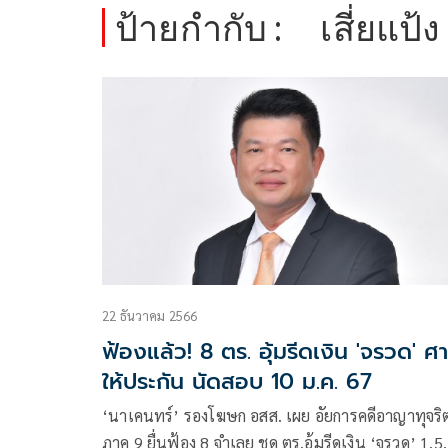
ป้ายกำกับ :
เสี่ยแป้ง
22 ธันวาคม 2566
ฟ้องแล้ว! 8 ตร. อุ้มรีดเงิน 'จรวด' ศ
ให้ประกัน นัดสอบ 10 ม.ค. 67
‘นาเคนทร์’ รองโฆษก อสส. เผย อัยการคดีอาญาทุจริ
ภาค 9 ยื่นฟ้อง 8 จำเลย ชุด ตร.อุ้มรีดเงิน ‘จรวด’ 1.5