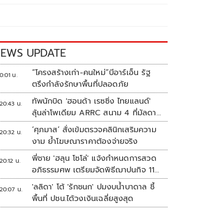
EWS UPDATE
“โครงสร้างเก่า-คนใหม่”บีอาร์เอ็น รัฐ
0:01 น.
ตรึงกำลังรักษาพื้นที่ปลอดภัย
ทัพนักบิด 'ฮอนด้า เรซซิ่ง ไทยแลนด์'
20:43 น.
ลุ้นล่าโพเดียม ARRC สนาม 4 ที่มัลดาลิ
กา
‘ศุภมาส’ สั่งเข้มตรวจคลินิกเสริมความ
20:32 น.
งาม ย้ำโฆษณาราคาต้องจ่ายจริง
พี่ชาย 'ฮลุน โซโล่' แจ้งกำหนดการสวด
20:12 น.
อภิธรรมศพ เตรียมจัดพิธีฌาปนกิจ 11
ส.ค.
'ลลิดา' โต้ 'รักชนก' ปมงบน้ำบาดาล ชี้
20:07 น.
พื้นที่ ปชน.ได้วงเงินเฉลี่ยสูงสุด