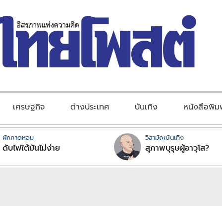
เศรษฐกิจ
ต่างประเทศ
บันเทิง
หนังสือพิม
ผักกาดหอม
วิสามัญบันเทิง
ดับไฟใต้มันไม่ง่าย
สุภาพบุรุษผู้อาวุโส?