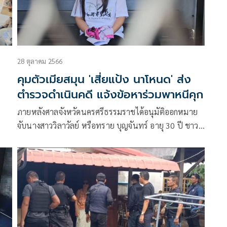
28 ตุลาคม 2566
คุมตัวเมียสมุน 'เสี่ยแป้ง นาโหนด' ส่ง
ตำรวจดำเนินคดี แจ้งข้อหาร่วมพาหนีคุก
ภายหลังศาลจังหวัดนครศรีธรรมราชได้อนุมัติออกหมาย
จับนางสาววิลาวัลย์ หรือทราย บุญจันทร์ อายุ 30 ปี ชาว
ึ่ง
พัทลุง เมื่อ 27 ต.ค.ที่ผ่านมา ซึ่งนส.วิลาวัลย์ เป็นเมีย
ของ”บิ๊ก”นายจักรี แป้นน้อย 1 ใน 6