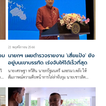
21 พฤศจิกายน 2566
่อม
นายกฯ เผยตำรวจรายงาน 'เสี่ยแป้ง' ยัง
อยู่บนเขาบรรทัด เร่งจับให้ได้เร็วที่สุด
วิ
นายเศรษฐา ทวีสิน นายกรัฐมนตรี และรมว.คลัง ให้
ย่า
สัมภาษณ์ความคืบหน้าการไล่ล่าจับกุม นายเชาวลิต
นาด้วง หรือแป้ง นาโหนด นักโทษหลบหนีการควบคุมอยู่
บนเทือกเขา