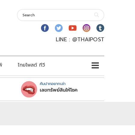
LINE : @THAIPOST
พ์
ไทยโพสต์ ทีวี
คันปากอยากเล่า
เลขทรัพย์สินให้โชค