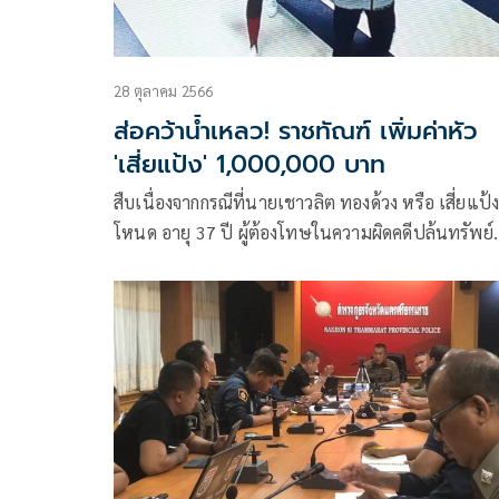
28 ตุลาคม 2566
ส่อคว้าน้ำเหลว! ราชทัณฑ์ เพิ่มค่าหัว
'เสี่ยแป้ง' 1,000,000 บาท
สืบเนื่องจากกรณีที่นายเชาวลิต ทองด้วง หรือ เสี่ยแป้
โหนด อายุ 37 ปี ผู้ต้องโทษในความผิดคดีปล้นทรัพย์
ความผิดต่อเสรีภาพ พ.ร.บ.อาวุธปืน กำหนดโทษ