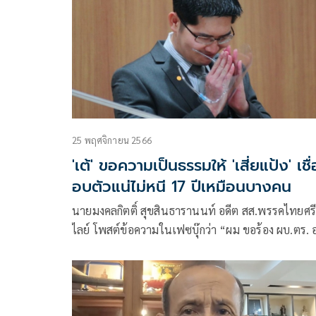
25 พฤศจิกายน 2566
'เต้' ขอความเป็นธรรมให้ 'เสี่ยแป้ง' เชื
อบตัวแน่ไม่หนี 17 ปีเหมือนบางคน
นายมงคลกิตติ์ สุขสินธารานนท์ อดีต สส.พรรคไทยศรี
ไลย์ โพสต์ข้อความในเฟซบุ๊กว่า “ผม ขอร้อง ผบ.ตร. อ
ไปวิสามัญ เสี่ยแป้ง คนอย่าง