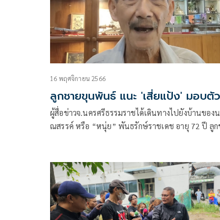
16 พฤศจิกายน 2566
ลูกชายขุนพันธ์ แนะ 'เสี่ยแป้ง' มอบตั
ผู้สื่อข่าวจ.นครศรีธรรมราชได้เดินทางไปยังบ้านของ
ณสรรค์ หรือ “หนุ่ย” พันธรักษ์ราชเดช อายุ 72 ปี ลู
ของ พล.ต.ต.ขุนพันธรักษ์ราชเดช ที่รู้เรื่องร