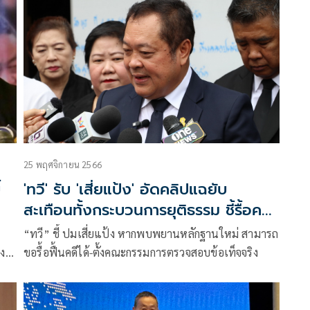
ชื่อบอยที่เคยเป็นผู้ต้องหาร่วมกับนายเชาวลิต เเต่อธิบดี
อัยการภาค9
25 พฤศจิกายน 2566
้
'ทวี' รับ 'เสี่ยแป้ง' อัดคลิปแฉยับ
สะเทือนทั้งกระบวนการยุติธรรม ชี้รื้อคดี
ได้หากพบหลักฐานใหม่
“ทวี” ชี้ ปมเสี่ยแป้ง หากพบพยานหลักฐานใหม่ สามารถ
วง
ขอรื้อฟื้นคดีได้-ตั้งคณะกรรมการตรวจสอบข้อเท็จจริง