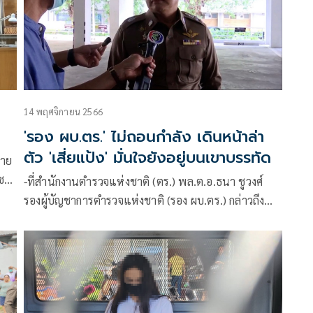
14 พฤศจิกายน 2566
ว
'รอง ผบ.ตร.' ไม่ถอนกำลัง เดินหน้าล่า
ตัว 'เสี่ยแป้ง' มั่นใจยังอยู่บนเขาบรรทัด
นาย
กชาย
-ที่สำนักงานตำรวจแห่งชาติ (ตร.) พล.ต.อ.ธนา ชูวงศ์
รองผู้บัญชาการตำรวจแห่งชาติ (รอง ผบ.ตร.) กล่าวถึง
ความคืบหน้าในการติดตาม