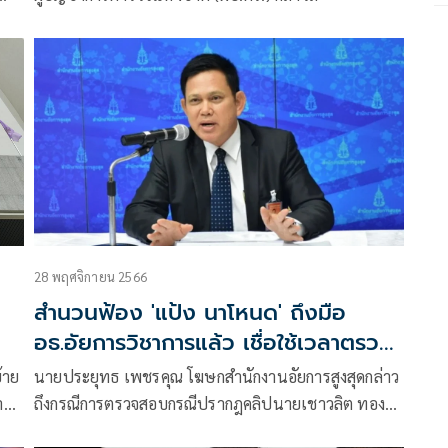
้
28 พฤศจิกายน 2566
สำนวนฟ้อง 'แป้ง นาโหนด' ถึงมือ
อธ.อัยการวิชาการแล้ว เชื่อใช้เวลาตรวจ
สอบไม่นาน
้าย
นายประยุทธ เพชรคุณ โฆษกสำนักงานอัยการสูงสุดกล่าว
งาน
ถึงกรณีการตรวจสอบกรณีปรากฎคลิปนายเชาวลิต ทอง
ด้วง หรือเสี่ยแป้ง นาโหนดที่มีการพาดพิงพนักงานอัยการ