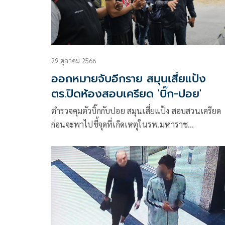
29 ตุลาคม 2566
ออกหมายจับอีกราย สมุนเสี่ยแป้ง
ตร.ปิดห้องสอบเครียด 'บิ๊ก-ปอย'
ตำรวจคุมตัวบิ๊กกับปอย สมุนเสี่ยแป้ง สอบสวนเครียด
ก่อนจะพาไปชี้จุดที่เกิดเหตุในรพ.มหาราช
นครศรีธรรมราช พร้อมออกหมายจับผู้ต้องหาเพิ่มอีกหน
ราย