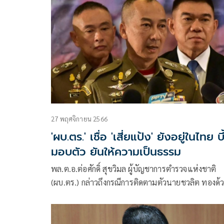
สำนักงานคดีค้ามนุษย์ สำนักงานอัยการสูงสุดระหว่าง
กระบวนการตรวจสอบของสำนักงานวิชาการ
27 พฤศจิกายน 2566
'ผบ.ตร.' เชื่อ 'เสี่ยแป้ง' ยังอยู่ในไทย บี
มอบตัว ยันให้ความเป็นธรรม
พล.ต.อ.ต่อศักดิ์ สุขวิมล ผู้บัญชาการตำรวจแห่งชาติ
(ผบ.ตร.) กล่าวถึงกรณีการติดตามตัวนายชวลิต ทองด้
หรือเสี่ยแป้ง นาโหนด