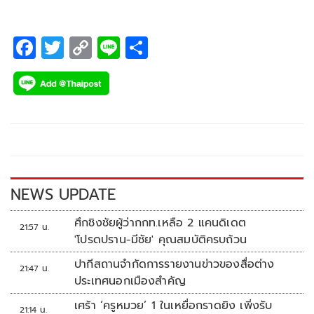
F
T
C
Li
S
ac
wi
o
n
h
e
tt
p
e
ar
b
er
y
e
o
Li
o
n
k
k
NEWS UPDATE
ศึกชิงชัยผู้ว่ากกท.เหลือ 2 แคนดิเดต
21:57 น.
'โปรดปราน-มีชัย' คุณสมบัติครบถ้วน
ปากีสถานจำกัดการรายงานข่าวของสื่อต่าง
21:47 น.
ประเทศนอกเมืองสำคัญ
เศร้า ‘ครูหมวย’ 1 ในเหยื่อกราดยิง เพิ่งรับ
21:14 น.