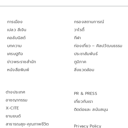
การเมือง
กรองสถานการณ์
เปลว สีเงิน
วาไรตี้
คอลัมนิสต์
กีฬา
บทความ
ท่องเที่ยว – ศิลปวัฒนธรรม
เศรษฐกิจ
ประชาสัมพันธ์
ข่าวพระราชสำนัก
ภูมิภาค
หนังสือพิมพ์
สิ่งแวดล้อม
ต่างประเทศ
PR & PRESS
อาชญากรรม
เกี่ยวกับเรา
X-CITE
ติดต่อและ สนับสนุน
ยานยนต์
สาธารณสุข-คุณภาพชีวิต
Privacy Policy