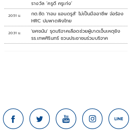
รางวัล ‘ครูดี ครูเก่ง’
กต.ซัด 'ทอม แอนดรูส์' ไม่เป็นมืออาชีพ จ่อร้อง
20:51 น.
HRC ปมพาดพิงไทย
'ยศชนัน' รุดบริจาคเลือดช่วยผู้บาดเจ็บเหตุยิง
20:31 น.
รร.เทพศิรินทร์ ชวนประชาชนร่วมบริจาค