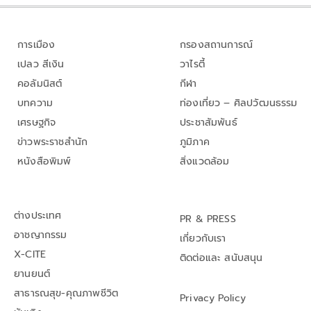
การเมือง
กรองสถานการณ์
เปลว สีเงิน
วาไรตี้
คอลัมนิสต์
กีฬา
บทความ
ท่องเที่ยว – ศิลปวัฒนธรรม
เศรษฐกิจ
ประชาสัมพันธ์
ข่าวพระราชสำนัก
ภูมิภาค
หนังสือพิมพ์
สิ่งแวดล้อม
ต่างประเทศ
PR & PRESS
อาชญากรรม
เกี่ยวกับเรา
X-CITE
ติดต่อและ สนับสนุน
ยานยนต์
สาธารณสุข-คุณภาพชีวิต
Privacy Policy