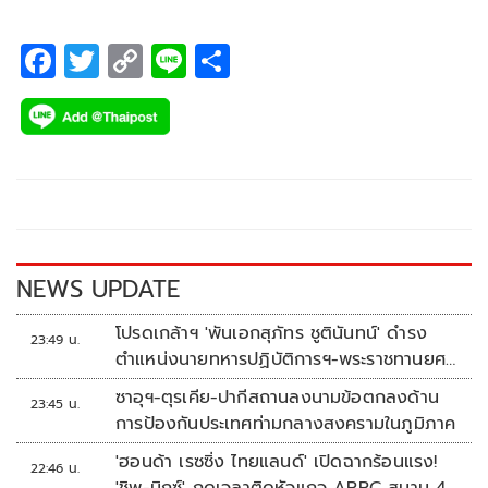
F
T
C
Li
S
ac
wi
o
n
h
e
tt
p
e
ar
b
er
y
e
o
Li
o
n
k
k
NEWS UPDATE
โปรดเกล้าฯ 'พันเอกสุภัทร ชูตินันทน์' ดำรง
23:49 น.
ตำแหน่งนายทหารปฏิบัติการฯ-พระราชทานยศ
'พลตรี'
ซาอุฯ-ตุรเคีย-ปากีสถานลงนามข้อตกลงด้าน
23:45 น.
การป้องกันประเทศท่ามกลางสงครามในภูมิภาค
'ฮอนด้า เรซซิ่ง ไทยแลนด์' เปิดฉากร้อนแรง!
22:46 น.