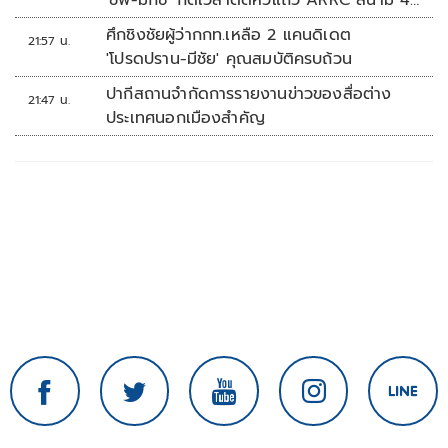
'ชิพ-มิกซ์' กดเวลาติดหัวแถว ARRC สนาม 4
ที่มัลดาลิกา
ศึกชิงชัยผู้ว่ากกท.เหลือ 2 แคนดิเดต
21:57 น.
'โปรดปราน-มีชัย' คุณสมบัติครบถ้วน
ปากีสถานจำกัดการรายงานข่าวของสื่อต่าง
21:47 น.
ประเทศนอกเมืองสำคัญ