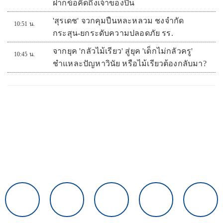
ฝากข้อคิดถึงเจ้าของปืน
'สุรเดช' จวกคุมปืนหละหลวม ชงจำกัด
10:51 น.
กระสุน-ยกระดับความปลอดภัย รร.
จากยุค 'กลัวไม้เรียว' สู่ยุค 'เด็กไม่กลัวครู'
10:45 น.
ชำแหละปัญหาวินัย หรือไม้เรียวต้องกลับมา?