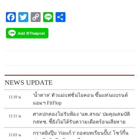
F
T
C
Li
S
ac
w
o
ne
ha
eb
itt
p
re
o
er
y
o
Li
k
n
k
NEWS UPDATE
'น้ำตาล' ตัวแม่แฟชั่นไอคอน ขึ้นแท่นแบรนด์
11:19 น.
แอมฯ FitFlop
ศาลปกคองไม่รับฟ้อง 'นพ.สรณ' ปมคุณสมบัติ
11:11 น.
กสทช. ชี้ยังไม่ได้รับความเดือดร้อนเสียหาย
กราดยิงปุ๊บ 'ก่อแก้ว' ถอดบทเรียนปั๊บ! โชว์กึ๋น
11:03 น.