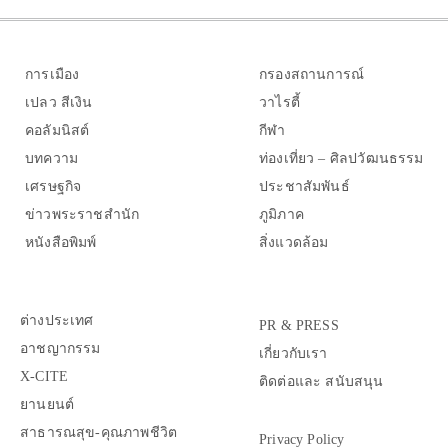
การเมือง
กรองสถานการณ์
เปลว สีเงิน
วาไรตี้
คอลัมนิสต์
กีฬา
บทความ
ท่องเที่ยว – ศิลปวัฒนธรรม
เศรษฐกิจ
ประชาสัมพันธ์
ข่าวพระราชสำนัก
ภูมิภาค
หนังสือพิมพ์
สิ่งแวดล้อม
ต่างประเทศ
PR & PRESS
อาชญากรรม
เกี่ยวกับเรา
X-CITE
ติดต่อและ สนับสนุน
ยานยนต์
สาธารณสุข-คุณภาพชีวิต
Privacy Policy