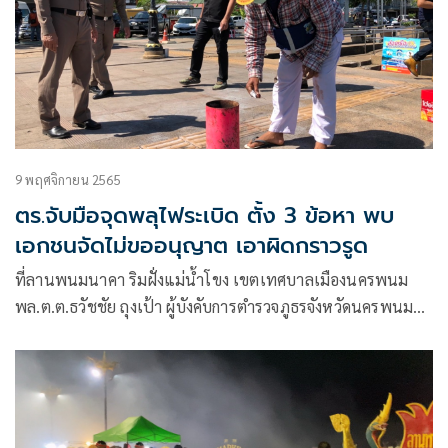
9 พฤศจิกายน 2565
ตร.จับมือจุดพลุไฟระเบิด ตั้ง 3 ข้อหา พบ
เอกชนจัดไม่ขออนุญาต เอาผิดกราวรูด
ที่ลานพนมนาคา ริมฝั่งแม่น้ำโขง เขตเทศบาลเมืองนครพนม
พล.ต.ต.ธวัชชัย ถุงเป้า ผู้บังคับการตำรวจภูธรจังหวัดนครพนม
พร้อมด้วย พ.ต.อ.ณัฏฐวิชฌ์ ราชแก้ว ผกก.สภ.เมืองนครพนม รวม
ถึงเจ้าหน้าที่เกี่ยวข้อง ควบคุมตัว นายเพิก เมฆพร้อม อายุ 36 ปี
ชาว จ.นครพนม คนจุดพลุ