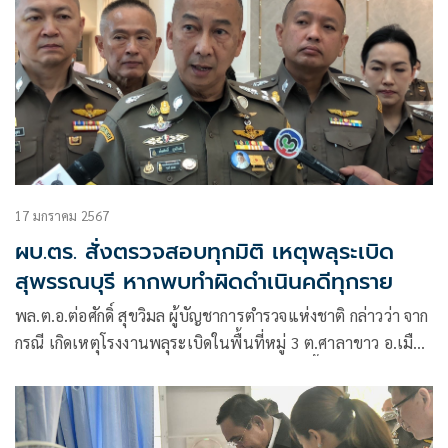
17 มกราคม 2567
ผบ.ตร. สั่งตรวจสอบทุกมิติ เหตุพลุระเบิด
สุพรรณบุรี หากพบทำผิดดำเนินคดีทุกราย
พล.ต.อ.ต่อศักดิ์ สุขวิมล ผู้บัญชาการตำรวจแห่งชาติ กล่าวว่า จาก
กรณี เกิดเหตุโรงงานพลุระเบิดในพื้นที่หมู่ 3 ต.ศาลาขาว อ.เมือง
จ.สุพรรณบุรี แรงระเบิดกินวงกว้าง ตรวจสอบเบื้องต้นมีผู้เสียชีวิต
แล้วประมาณ 20 ศพ และมีผู้ได้รับบาดเจ็บจำนวนมาก ซึ่งนาย
เศรษฐา ทวีสิน นายกรัฐมนตรี