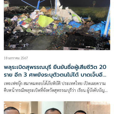
18 มกราคม 2567
พลุระเบิดสุพรรณบุรี ยืนยันชื่อผู้เสียชีวิต 20
ราย อีก 3 ศพยังระบุตัวตนไม่ได้ บาดเจ็บอีก
6
เพจเฟซบุ๊ก สมาคมตอบโต้ภัยพิบัติ ประเทศไทย เปิดเผยความ
คืบหน้ากรณีพลุระเบิดที่จังหวัดสุพรรณบุรีว่า เรียน ผู้บังคับบัญชา
ขอรายงานสถานการณ์เพิ่มเติม เวลา 18.10 น. กรณีเกิดเหตุพลุ
ระเบิด สถานที่ทำงาน โรงงานผลิตพลุ ดอกไม้ไฟ