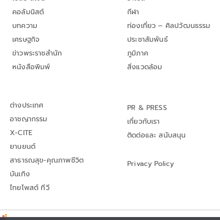
คอลัมนิสต์
กีฬา
บทความ
ท่องเที่ยว – ศิลปวัฒนธรรม
เศรษฐกิจ
ประชาสัมพันธ์
ข่าวพระราชสำนัก
ภูมิภาค
หนังสือพิมพ์
สิ่งแวดล้อม
ต่างประเทศ
PR & PRESS
อาชญากรรม
เกี่ยวกับเรา
X-CITE
ติดต่อและ สนับสนุน
ยานยนต์
สาธารณสุข-คุณภาพชีวิต
Privacy Policy
บันเทิง
ไทยโพสต์ ทีวี