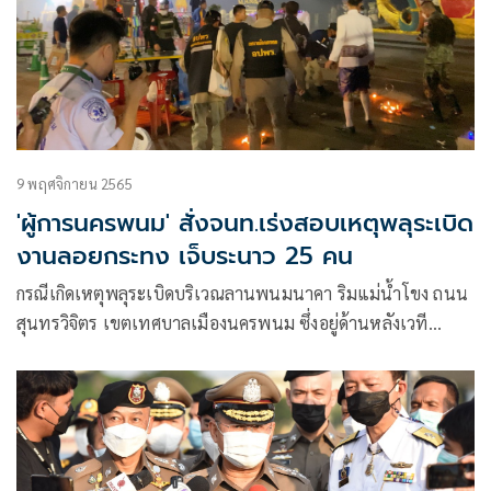
9 พฤศจิกายน 2565
'ผู้การนครพนม' สั่งจนท.เร่งสอบเหตุพลุระเบิด
งานลอยกระทง เจ็บระนาว 25 คน
กรณีเกิดเหตุพลุระเบิดบริเวณลานพนมนาคา ริมแม่น้ำโขง ถนน
สุนทรวิจิตร เขตเทศบาลเมืองนครพนม ซึ่งอยู่ด้านหลังเวที
ประกวดกระทงและนางนพมาศ ในงานประเพณีลอยกระทง
ประจำปี 2565