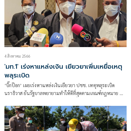
4 สิงหาคม 2566
'มท.1' เร่งหาแหล่งเงิน เยียวยาเพิ่มเหยื่อเหตุ
พลุระเบิด
‘บิ๊กป๊อก’ เผยเร่งหาแหล่งเงินเยียวยา ปชช. เหตุพลุระเบิด
นราธิวาส ยันรัฐบาลพยายามทำให้ดีที่สุดตามเกณฑ์กฎหมาย ย้ำ
ดำเนินคดีเจ้าของโกดังและผู้เกี่ยวข้องทั้งหมด