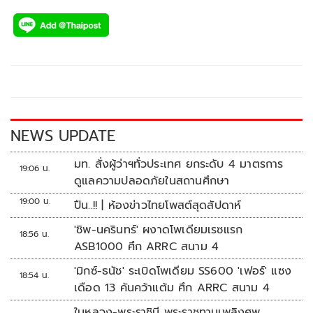
ac
wi
o
n
h
e
tt
p
e
ar
b
er
y
e
o
Li
o
n
k
k
NEWS UPDATE
มท. สั่งผู้ว่าฯทั่วประเทศ ยกระดับ 4 มาตรการ
19:06 น.
ดูแลความปลอดภัยในสถานศึกษา
19:00 น.
ปืน..!! | ห้องข่าวไทยโพสต์สุดสัปดาห์
'ชิพ-นครินทร์' ผงาดโพเดียมเรซแรก
18:56 น.
ASB1000 ศึก ARRC สนาม 4
'มิกซ์-ธนัช' ระเบิดโพเดียม SS600 'เฟอร์' แซง
18:54 น.
เดือด 13 คันคว้าแต้ม ศึก ARRC สนาม 4
ในหลวง-พระราชินี พระราชทานเพลิงศพ