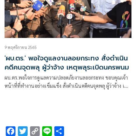
9 พฤศจิกายน 2565
'ผบ.ตร.' พอใจดูแลงานลอยกระทง สั่งดำเนิน
คดีคนจุดพลุ ผู้ว่าจ้าง เหตุพลุระเบิดนครพนม
ผบ.ตร.พอใจการดูแลความปลอดภัยงานลอยกระทง ขอบคุณเจ้า
หน้าที่ที่ทำงานอย่างเข็มแข็ง สั่งดำเนินคดีคนจุดพลุ ผู้ว่าจ้าง เหตุ
พลุระเบิดนครพนม พร้อมถอดบทเรียน
F
T
C
Li
S