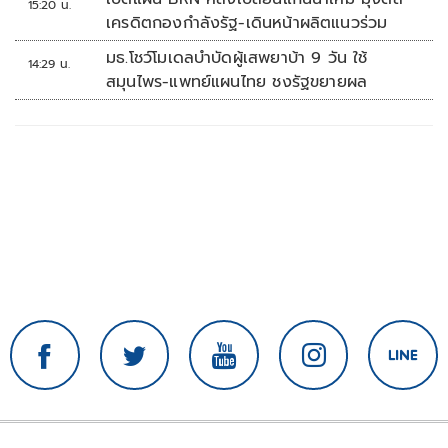
15:20 น.
เครดิตกองกำลังรัฐ-เดินหน้าผลิตแนวร่วม
มธ.โชว์โมเดลบำบัดผู้เสพยาบ้า 9 วัน ใช้
14:29 น.
สมุนไพร-แพทย์แผนไทย ชงรัฐขยายผล