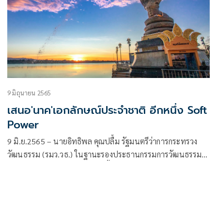
9 มิถุนายน 2565
เสนอ'นาค'เอกลักษณ์ประจำชาติ อีกหนึ่ง Soft
Power
9 มิ.ย.2565 – นายอิทธิพล คุณปลื้ม รัฐมนตรีว่าการกระทรวง
วัฒนธรรม (รมว.วธ.) ในฐานะรองประธานกรรมการวัฒนธรรม
แห่งชาติ เปิดเผยว่า เมื่อเร็วๆ นี้ได้ประชุมคณะกรรมการ
วัฒนธรรมแห่งชาติ (กวช.) ครั้งที่ 5/2565 โดยมีนายวิษณุ เครือ
งาม รองนายกรัฐมนตรีในฐานะประธาน