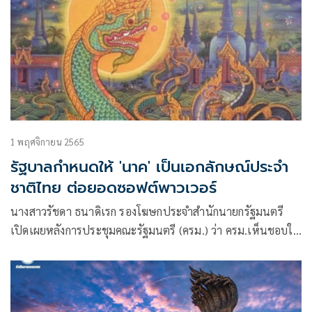
1 พฤศจิกายน 2565
รัฐบาลกำหนดให้ 'นาค' เป็นเอกลักษณ์ประจำ
ชาติไทย ต่อยอดซอฟต์พาวเวอร์
นางสาวรัชดา ธนาดิเรก รองโฆษกประจำสำนักนายกรัฐมนตรี
เปิดเผยหลังการประชุมคณะรัฐมนตรี (ครม.) ว่า ครม.เห็นชอบให้
นาคเป็นเอกลักษณ์ประจำชาติ ประเภทสัตว์ในตำนาน ซึ่ง
เป็นการประกาศในเชิงสัญลักษณ์ เพื่อสร้างให้เกิดการเรียนรู้
ประวัติศาสตร์ เอกลักษณ์และวัฒนธรรมของชาติ