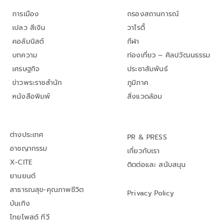
การเมือง
กรองสถานการณ์
เปลว สีเงิน
วาไรตี้
คอลัมนิสต์
กีฬา
บทความ
ท่องเที่ยว – ศิลปวัฒนธรรม
เศรษฐกิจ
ประชาสัมพันธ์
ข่าวพระราชสำนัก
ภูมิภาค
หนังสือพิมพ์
สิ่งแวดล้อม
ต่างประเทศ
PR & PRESS
อาชญากรรม
เกี่ยวกับเรา
X-CITE
ติดต่อและ สนับสนุน
ยานยนต์
สาธารณสุข-คุณภาพชีวิต
Privacy Policy
บันเทิง
ไทยโพสต์ ทีวี