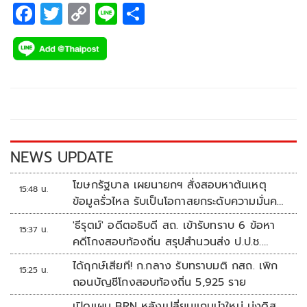
F
T
C
Li
S
ac
wi
o
n
h
e
tt
p
e
ar
b
er
y
e
o
Li
o
n
k
k
NEWS UPDATE
โฆษกรัฐบาล เผยนายกฯ สั่งสอบหาต้นเหตุ
15:48 น.
ข้อมูลรั่วไหล รับเป็นโอกาสยกระดับความมั่นคง
ปลอดภัยข้อมูลภาครัฐทั้งระบบ
'ธีรุตม์' อดีตอธิบดี สถ. เข้ารับทราบ 6 ข้อหา
15:37 น.
คดีโกงสอบท้องถิ่น สรุปสำนวนส่ง ป.ป.ช.
สัปดาห์หน้า
ได้ฤกษ์เสียที! ก.กลาง รับทราบมติ กสถ. เพิก
15:25 น.
ถอนบัญชีโกงสอบท้องถิ่น 5,925 ราย
เปิดแผน BRN หลังเปลี่ยนแกนนำใหม่ มุ่งดิส