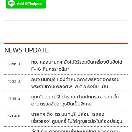
e
tt
p
e
ar
b
er
y
e
o
Li
o
n
k
k
NEWS UPDATE
ทอ. แจงนายกฯ ยังไม่ได้ร่วมบินเครื่องบินขับไล่
18:56 น.
F-16 ที่นครราชสีมา
อบจ.นนทบุรี แจ้งกำหนดการพิธีสวดอภิธรรม
18:23 น.
พระราชทานเพลิงศพ 'พ.ต.อ.ธงชัย เย็น
ประเสริฐ'
คุมเข้มนนทบุรี! ตำรวจ-ฝ่ายปกครอง ร่วมตั้ง
17:45 น.
ด่านตรวจจับอาวุธปืนเป็นพิเศษ
นายกฯ ติง ตร.นนทบุรี ปล่อย 'ฉลอง
17:04 น.
เรี่ยวแรง' สูบบุหรี่ ไม่ใส่กุญแจมือในห้องประชุม
จี้รัฐเร่งแก้วิกฤติมันสำปะหลังไทย ห่วงกระทบ