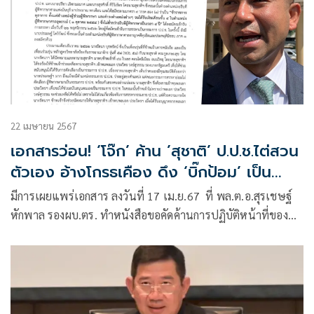
22 เมษายน 2567
เอกสารว่อน! ‘โจ๊ก’ ค้าน ’สุชาติ’ ป.ป.ช.ไต่สวน
ตัวเอง อ้างโกรธเคือง ดึง ‘บิ๊กป้อม’ เป็น
พยาน
มีการเผยแพร่เอกสาร ลงวันที่ 17 เม.ย.67 ที่ พล.ต.อ.สุรเชษฐ์
หักพาล รองผบ.ตร. ทำหนังสือขอคัดค้านการปฏิบัติหน้าที่ของ
นายสุซาติ ตระกูลเกษมสุข กรรมการ ป.ป.ช.และขอให้ตรวจสอบ
พฤติกรรมที่ไม่เหมาะสม