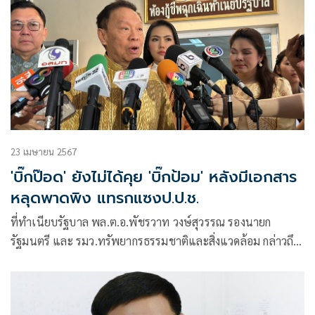
23 เมษายน 2567
'บิ๊กป๊อด' ยังไม่ได้คุย 'บิ๊กป้อม' หลังมีเอกสาร
หลุดพาดพิง แทรกแซงป.ป.ช.
ที่ทำเนียบรัฐบาล พล.ต.อ.พัชรวาท วงษ์สุวรรณ รองนายก
รัฐมนตรี และ รมว.ทรัพยากรธรรมชาติและสิ่งแวดล้อม กล่าวถึง
กรณีมีเอกสารหลุ