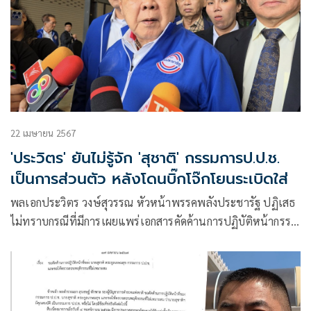
22 เมษายน 2567
'ประวิตร' ยันไม่รู้จัก 'สุชาติ' กรรมการป.ป.ช.
เป็นการส่วนตัว หลังโดนบิ๊กโจ๊กโยนระเบิดใส่
พลเอกประวิตร วงษ์สุวรรณ หัวหน้าพรรคพลังประชารัฐ ปฏิเสธ
ไม่ทราบกรณีที่มีการเผยแพร่เอกสารคัดค้านการปฏิบัติหน้ากรรม
การป.ป.ช. และขอให้ตรวจสอบพ