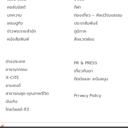
คอลัมนิสต์
กีฬา
บทความ
ท่องเที่ยว – ศิลปวัฒนธรรม
เศรษฐกิจ
ประชาสัมพันธ์
ข่าวพระราชสำนัก
ภูมิภาค
หนังสือพิมพ์
สิ่งแวดล้อม
ต่างประเทศ
PR & PRESS
อาชญากรรม
เกี่ยวกับเรา
X-CITE
ติดต่อและ สนับสนุน
ยานยนต์
สาธารณสุข-คุณภาพชีวิต
Privacy Policy
บันเทิง
ไทยโพสต์ ทีวี