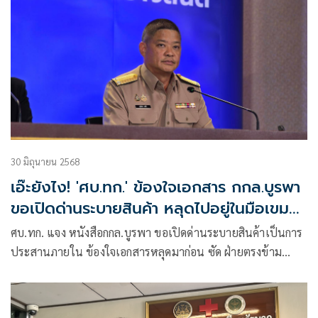
30 มิถุนายน 2568
เอ๊ะยังไง! 'ศบ.ทก.' ข้องใจเอกสาร กกล.บูรพา
ขอเปิดด่านระบายสินค้า หลุดไปอยู่ในมือเขมร
ก่อน
ศบ.ทก. แจง​ หนังสือกกล.บูรพา ขอเปิดด่านระบายสินค้าเป็นการ
ประสานภายใน ข้องใจเอกสารหลุดมาก่อน ซัด ฝ่ายตรงข้าม
วางแผนแยบยล สร้างสถานการณ์ตึงเครียด ให้ขาดความเชื่อมั่น
รบ.