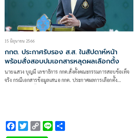
15 มิถุนายน 2566
กกต. ประกาศรับรอง ส.ส. ในสัปดาห์หน้า
พร้อมสั่งสอบปมเอกสารหลุดผลเลือกตั้ง
นายแสวง บุญมี เลขาธิการ กกต.สั่งตั้งคณะกรรมการสอบข้อเท็จ
จริง กรณีเอกสารข้อมูลเสนอ กกต. ประกาศผลการเลือกตั้ง
ส.ส.แบบเขตครั้งที่ 1 ถูกเผยแพร่ในโซเชียลมีเดีย 3 หน้า
กระดาษ ซึ่งเอกสารดังกล่าวนั้นเป็นเอกสารจริงในชั้นสำนักงาน
กกต. ที่เตรียมเสนอ กกต.พิจารณา
F
T
C
Li
S
ac
wi
o
n
h