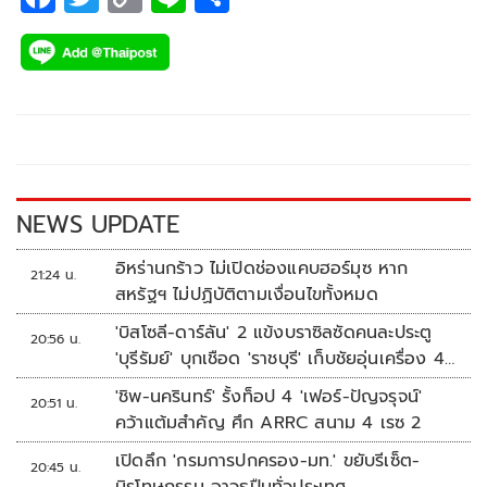
ac
wi
o
n
h
e
tt
p
e
ar
b
er
y
e
o
Li
o
n
k
k
NEWS UPDATE
อิหร่านกร้าว ไม่เปิดช่องแคบฮอร์มุซ หาก
21:24 น.
สหรัฐฯ ไม่ปฏิบัติตามเงื่อนไขทั้งหมด
'บิสโซลี-ดาร์ลัน' 2 แข้งบราซิลซัดคนละประตู
20:56 น.
'บุรีรัมย์' บุกเชือด 'ราชบุรี' เก็บชัยอุ่นเครื่อง 4
นัดรวด
'ชิพ-นครินทร์' รั้งท็อป 4 'เฟอร์-ปัญจรุจน์'
20:51 น.
คว้าแต้มสำคัญ ศึก ARRC สนาม 4 เรซ 2
เปิดลึก 'กรมการปกครอง-มท.' ขยับรีเซ็ต-
20:45 น.
นิรโทษกรรม อาวุธปืนทั่วประเทศ