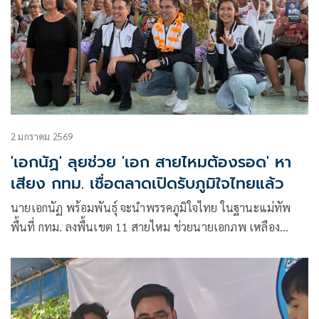
2 มกราคม 2569
'เอกนัฏ' ลุยช่วย 'เอก สายไหมต้องรอด' หา
เสียง กทม. เชื่อตลาดเปิดรับภูมิใจไทยแล้ว
นายเอกนัฏ พร้อมพันธุ์ จะนำพรรคภูมิใจไทย ในฐานะแม่ทัพ
พื้นที่ กทม. ลงพื้นเขต 11 สายไหม ช่วยนายเอกภพ เหลือง
ประเสริฐ หรือ เอก สายไหม ผู้สมัคร สส.กทม.พรรคภูมิใจไทย หา
เสียง และขึ้นเวทีปราศรัยย่อยเวทีแรก ของ กทม.