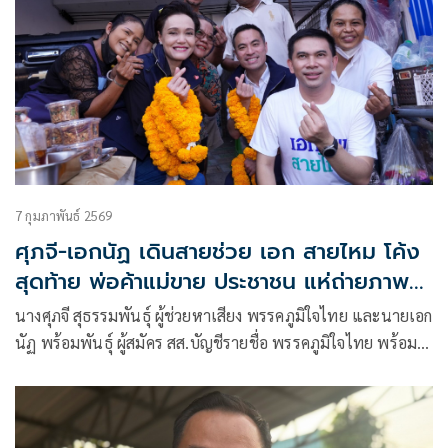
7 กุมภาพันธ์ 2569
ศุภจี-เอกนัฏ เดินสายช่วย เอก สายไหม โค้ง
สุดท้าย พ่อค้าแม่ขาย ประชาชน แห่ถ่ายภาพ
เซลฟี่
นางศุภจี สุธรรมพันธุ์ ผู้ช่วยหาเสียง พรรคภูมิใจไทย และนายเอก
นัฏ พร้อมพันธุ์ ผู้สมัคร สส.บัญชีรายชื่อ พรรคภูมิใจไทย พร้อม
นายเอกภพ เหลืองประเสริฐ (เอก สายไหม) พบปะเยี่ยม
ประชาชนที่ตลาดเช้าชุมชนวัดเกาะ ในช่วงเช้า โดยมีพ่อค้า
แม่ค้า และประชาชน ทักทายและร่วมถ่ายภาพ เซลฟี่ ตลอดทาง