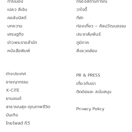
การเมือง
กรองสถานการณ์
เปลว สีเงิน
วาไรตี้
คอลัมนิสต์
กีฬา
บทความ
ท่องเที่ยว – ศิลปวัฒนธรรม
เศรษฐกิจ
ประชาสัมพันธ์
ข่าวพระราชสำนัก
ภูมิภาค
หนังสือพิมพ์
สิ่งแวดล้อม
ต่างประเทศ
PR & PRESS
อาชญากรรม
เกี่ยวกับเรา
X-CITE
ติดต่อและ สนับสนุน
ยานยนต์
สาธารณสุข-คุณภาพชีวิต
Privacy Policy
บันเทิง
ไทยโพสต์ ทีวี