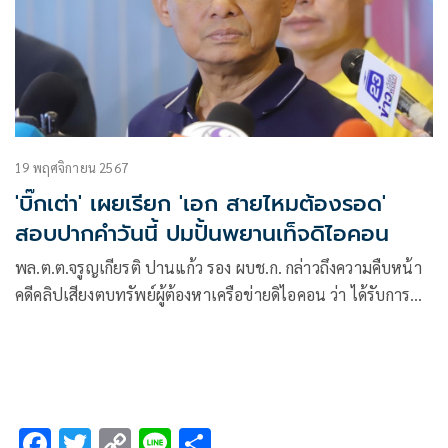
19 พฤศจิกายน 2567
'บิ๊กเต่า' เผยเรียก 'เอก สายไหมต้องรอด'
สอบปากคำวันนี้ ปมปั้นพยานเท็จดิไอคอน
พล.ต.ต.จรูญเกียรติ ปานแก้ว รอง ผบช.ก. กล่าวถึงความคืบหน้า
คดีคลิปเสียงตบทรัพย์ผู้ต้องหาเครือข่ายดิไอคอน ว่า ได้รับการ
ประสานมาจากนายวิฑูรย์ เก่งงาน ทนายความของ นายวรัตน์พล
วรัทย์วรกุล หรือ “บอสพอล“ และ บริษัทดิไอคอนกรุ๊ป ว่า วันนี้จะ
ไปพบ น.ส.ปัญจรัศม์ กนกรักษ์ธนพร หรือ “บอสปัน”
F
T
C
Li
S