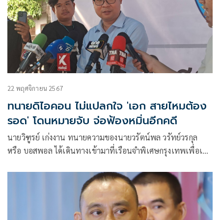
22 พฤศจิกายน 2567
ทนายดิไอคอน ไม่แปลกใจ 'เอก สายไหมต้อง
รอด' โดนหมายจับ จ่อฟ้องหมิ่นอีกคดี
นายวิฑูรย์ เก่งงาน ทนายความของนายวรัตน์พล วรัทย์วรกุล
หรือ บอสพอล ได้เดินทางเข้ามาที่เรือนจำพิเศษกรุงเทพเพื่อเข้า
เยี่ยมบอสพอล และพวก เพื่อมาพูดคุยแนวทางในการสู้คดีใน
อนาคต