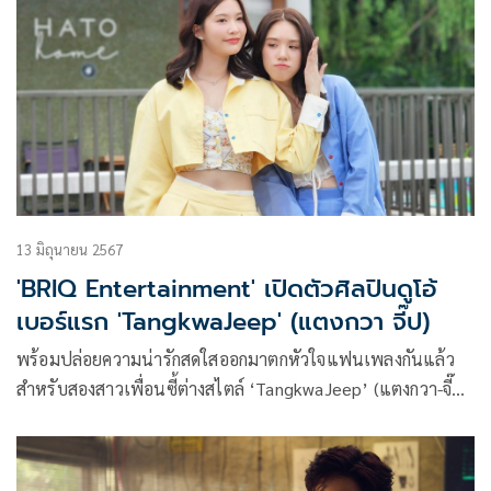
13 มิถุนายน 2567
'BRIQ Entertainment' เปิดตัวศิลปินดูโอ้
เบอร์แรก 'TangkwaJeep' (แตงกวา จี๊ป)
พร้อมปล่อยความน่ารักสดใสออกมาตกหัวใจแฟนเพลงกันแล้ว
สำหรับสองสาวเพื่อนซี้ต่างสไตล์ ‘TangkwaJeep’ (แตงกวา-จี๊ป)
ที่เดบิวต์เป็นศิลปินดูโอ้เบอร์แรกของค่าย ‘BRIQ
Entertainment’ ในเครือ ‘RS MUSIC’ กับซิงเกิลแรกสุดคิ้วท์
‘เดินไปด้วยกันก่อน’