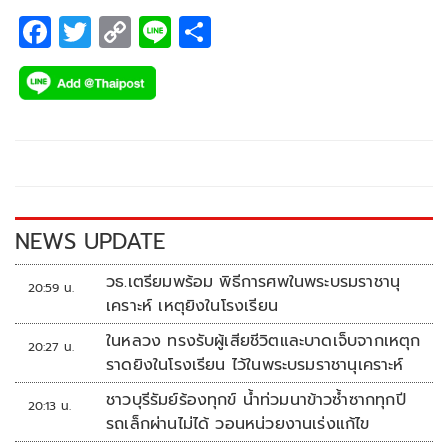
หัวใจคนที่กำลังสับสน และสงสัยว่าคนในใจเขา..ยังเป็นเราอยู่
F
T
C
Li
S
หรือเปล่านะ?
ac
wi
o
n
h
e
tt
p
e
ar
b
er
y
e
o
Li
o
n
k
k
NEWS UPDATE
วธ.เตรียมพร้อม พิธีการศพในพระบรมราชานุ
20:59 น.
เคราะห์ เหตุยิงในโรงเรียน
ในหลวง ทรงรับผู้เสียชีวิตและบาดเจ็บจากเหตุก
20:27 น.
ราดยิงในโรงเรียน ไว้ในพระบรมราชานุเคราะห์
ชาวบุรีรัมย์ร้องทุกข์ น้ำท่วมนาข้าวซ้ำซากทุกปี
20:13 น.
รถเล็กผ่านไม่ได้ วอนหน่วยงานเร่งแก้ไข