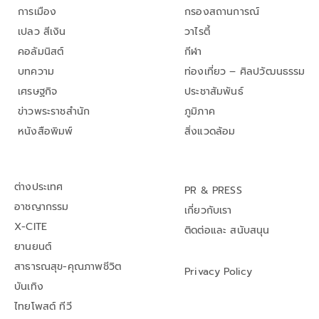
การเมือง
กรองสถานการณ์
เปลว สีเงิน
วาไรตี้
คอลัมนิสต์
กีฬา
บทความ
ท่องเที่ยว – ศิลปวัฒนธรรม
เศรษฐกิจ
ประชาสัมพันธ์
ข่าวพระราชสำนัก
ภูมิภาค
หนังสือพิมพ์
สิ่งแวดล้อม
ต่างประเทศ
PR & PRESS
อาชญากรรม
เกี่ยวกับเรา
X-CITE
ติดต่อและ สนับสนุน
ยานยนต์
สาธารณสุข-คุณภาพชีวิต
Privacy Policy
บันเทิง
ไทยโพสต์ ทีวี