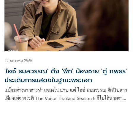
การที่เราได้เจอใครสักคนก็เท่ากับการโชคดีที่เหมือนถูกรางวัลที่1
22 มกราคม 2565
'ไอซ์ ธมลวรรณ' ดึง 'พีท' น้องชาย 'ตู่ ภพธร'
ประเดิมการแสดงในฐานะพระเอก
แม้จะห่างจากการทำเพลงไปนาน แต่ ไอซ์ ธมลวรรณ ศิลปินสาว
เสียงเท่จากเวที The Voice Thailand Season 5 ก็ไม่ได้หายจาก
การมอบความสุขผ่านเสียงเพลงให้แฟนๆ เพราะเธอยังคงเดิน
หน้าทำผลงานคัฟเวอร์บน YouTube แต่วันนี้เธอกลับมาพร้อม
กับผลงานเพลงใหม่ “ยังเป็นฉันหรือเปล่า” จากค่าย YES i AM
(เยสไอแอม) ถือเป็นซิงเกิลเดี่ยวของตัวเองในรอบ 2 ปี ที่จะมาขยี้