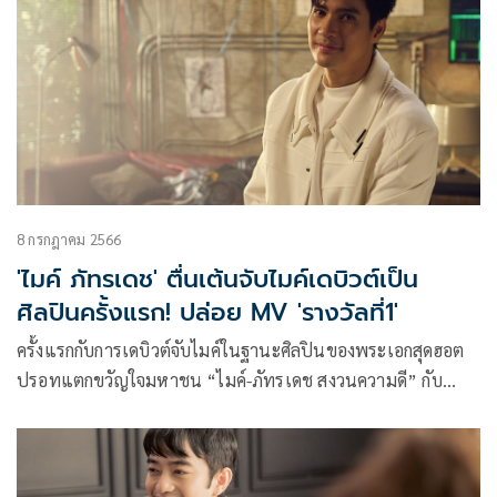
8 กรกฎาคม 2566
'ไมค์ ภัทรเดช' ตื่นเต้นจับไมค์เดบิวต์เป็น
ศิลปินครั้งแรก! ปล่อย MV 'รางวัลที่1'
ครั้งแรกกับการเดบิวต์จับไมค์ในฐานะศิลปินของพระเอกสุดฮอต
ปรอทแตกขวัญใจมหาชน “ไมค์-ภัทรเดช สงวนความดี” กับ
ซิงเกิลแรกในชีวิต “รางวัลที่1” ภายใต้ค่าย SoulMade Sound
สังกัด TERO MUSIC เพลงนี้เป็นการเปรียบเทียบกับการที่เราเจอ
ใครสักคน ที่อาจจะไม่เพอร์เฟค แต่เป็นคนที่เข้ากับเราได้ดีที่สุด