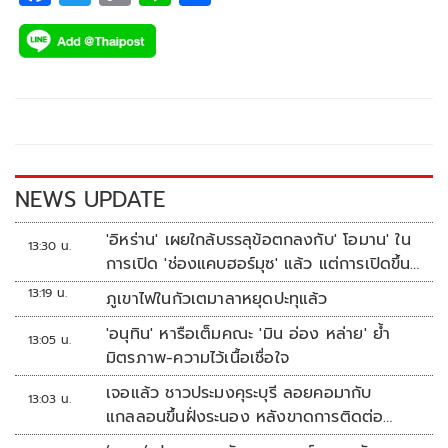
ac
wi
o
n
h
e
tt
p
e
ar
b
er
y
e
o
Li
o
n
k
k
NEWS UPDATE
'อิหร่าน' เผยใกล้บรรลุข้อตกลงกับ' โอมาน' ใน
13:30 น.
การเปิด 'ช่องแคบฮอร์มุซ' แล้ว แต่การเปิดขึ้น
อยู่กับสหรัฐฯ
13:19 น.
ภูเขาไฟในกัวเตมาลาหยุดปะทุแล้ว
'อนุทิน' หารือเต็มคณะ 'มิน อ่อง หล่าย' ย้ำ
13:05 น.
มิตรภาพ-ความไว้เนื้อเชื่อใจ
เจอแล้ว ชาวประมงคุระบุรี ลอยคอมากับ
13:03 น.
แกลลอนขึ้นฝั่งระนอง หลังขาดการติดต่อ
หลายวัน