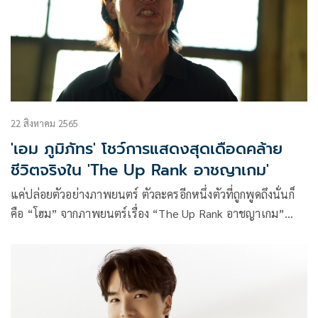
ไทยร่วมสร้างปรากฏการณ์พลังแห่งการให้กับการร่วมบริจาค
โลหิตเพื่อชาติโดยส่งต่อให้กับศูนย์บริการโลหิตแห่งชาติ
สภากาชาดไทย
22 สิงหาคม 2565
'เอม ภูมิภัทร' โชว์การแสดงสุดเดือดคล้าย
ชีวิตจริงใน 'The Up Rank อาชญาเกม'
แค่ปล่อยตัวอย่างภาพยนตร์ ตัวละครอีกหนึ่งตัวที่ถูกพูดถึงนั่นก็
คือ “โฮม” จากภาพยนตร์เรื่อง “The Up Rank อาชญาเกม”
ภาพยนตร์แนว Coming-of-age ดราม่า-แอ็คชั่น จากผู้สร้าง
เอ็กซ์สปริง แคปปิตอล และกันตนา กรุ๊ป ที่รับบทโดยนักแสดง
หนุ่ม เอม-ภูมิภัทร ถาวรศิริ กับบทบาทการแสดงที่ดุเดือด เข้มข้น
ดราม่าสุดๆ