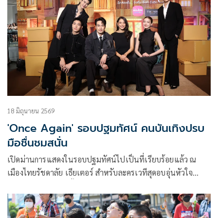
18 มิถุนายน 2569
'Once Again' รอบปฐมทัศน์ คนบันเทิงปรบ
มือชื่นชมสนั่น
เปิดม่านการแสดงในรอบปฐมทัศน์ไปเป็นที่เรียบร้อยแล้ว ณ
เมืองไทยรัชดาลัย เธียเตอร์ สำหรับละครเวทีสุดอบอุ่นหัวใจ
Once Again อีกสักครั้ง ยิ่งเจ็บ ยิ่งจำ ยิ่งรัก ที่นำแสดงโดย บอย
ปกรณ์, นุ่น ศิรพันธ์, ยูโร ยศวรรธน์, ต้นข้าว ชยุตม์, เอม ภูมิ
ภัทร, เพิร์ธ วีริณฐ์ศรา เขียนบทโดย บัว ปริดา มโนมัยพิบูลย์ กับ