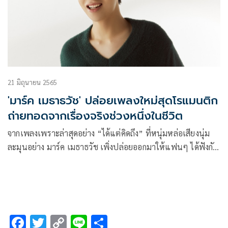
21 มิถุนายน 2565
'มาร์ค เมธาธวัช' ปล่อยเพลงใหม่สุดโรแมนติก
ถ่ายทอดจากเรื่องจริงช่วงหนึ่งในชีวิต
จากเพลงเพราะล่าสุดอย่าง “ได้แต่คิดถึง” ที่หนุ่มหล่อเสียงนุ่ม
ละมุนอย่าง มาร์ค เมธาธวัช เพิ่งปล่อยออกมาให้แฟนๆ ได้ฟังกัน
จนชื่นใจไปหมาดๆ พร้อมกับกระแสตอบรับแบบเกินคาด ด้วย
คอมเมนต์จากทุกช่องทางว่า “นี่คือเพลงที่เหมาะกับสไตล์ของ
มาร์ค แบบสุดๆ”
F
T
C
Li
S