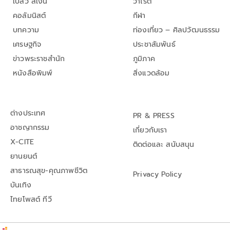
เปลว สีเงิน
วาไรตี้
คอลัมนิสต์
กีฬา
บทความ
ท่องเที่ยว – ศิลปวัฒนธรรม
เศรษฐกิจ
ประชาสัมพันธ์
ข่าวพระราชสำนัก
ภูมิภาค
หนังสือพิมพ์
สิ่งแวดล้อม
ต่างประเทศ
PR & PRESS
อาชญากรรม
เกี่ยวกับเรา
X-CITE
ติดต่อและ สนับสนุน
ยานยนต์
สาธารณสุข-คุณภาพชีวิต
Privacy Policy
บันเทิง
ไทยโพสต์ ทีวี