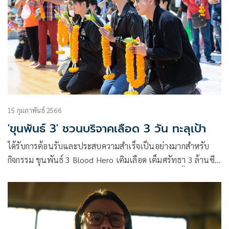
การแสดงโดย หนิง พันพัสสา ธูปเทียน และอำนวยการผลิตโดย
ถกลเกียรติ วีรวรรณ
15 กุมภาพันธ์ 2566
'ขุนพันธ์ 3' ชวนบริจาคเลือด 3 วัน ทะลุเป้า
ได้รับการต้อนรับและประสบความสำเร็จเป็นอย่างมากสำหรับ
กิจกรรม ขุนพันธ์ 3 Blood Hero เติมเลือด เต็มศรัทธา 3 ล้านซีซี
ที่ บริษัท สหมงคลฟิล์ม อินเตอร์เนชั่นแนล จำกัด จัดขึ้นร่วมกับ
ศูนย์บริการโลหิตแห่งชาติ สภากาชาดไทย และ บริษัท ไทย
ประกันชีวิต จำกัด (มหาชน) พร้อมด้วย สายการบินไทยเวียตเจ็ท,
บริษัท เมเจอร์ ซีนีเพล็กซ์ กรุ้ป จำกัด (มหาชน) และ บริษัท เอส
เอฟ คอร์ปอเรชั่น จำกัด (มหาชน) เพื่อเชิญชวนให้พี่น้องชาว