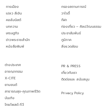
การเมือง
กรองสถานการณ์
เปลว สีเงิน
วาไรตี้
คอลัมนิสต์
กีฬา
บทความ
ท่องเที่ยว – ศิลปวัฒนธรรม
เศรษฐกิจ
ประชาสัมพันธ์
ข่าวพระราชสำนัก
ภูมิภาค
หนังสือพิมพ์
สิ่งแวดล้อม
ต่างประเทศ
PR & PRESS
อาชญากรรม
เกี่ยวกับเรา
X-CITE
ติดต่อและ สนับสนุน
ยานยนต์
สาธารณสุข-คุณภาพชีวิต
Privacy Policy
บันเทิง
ไทยโพสต์ ทีวี