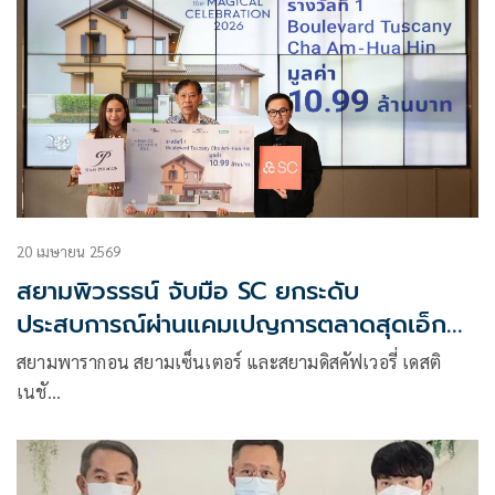
20 เมษายน 2569
สยามพิวรรธน์ จับมือ SC ยกระดับ
ประสบการณ์ผ่านแคมเปญการตลาดสุดเอ็กคลู
ซีฟ ตอบโจทย์ไลฟ์สไตล์ทุกมิติ
สยามพารากอน สยามเซ็นเตอร์ และสยามดิสคัฟเวอรี่ เดสติ
เนชั…