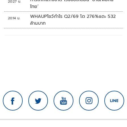
20:27 น.
ไทย’
WHAUPโชว์กำไร Q2/69 โต 276%แตะ 532
20:14 น.
ล้านบาท