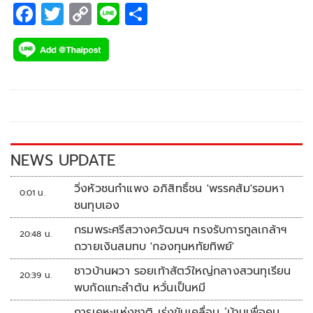
F
T
C
Li
S
ac
wi
o
n
h
e
tt
p
e
ar
b
er
y
e
o
Li
o
n
k
k
NEWS UPDATE
วิ่งหัวชนกำแพง อภิสิทธิ์ชน 'พรรคส้ม'รอมหา
0:01 น.
ชนทุบเอง
กรมพระศรีสวางควัฒนฯ ทรงรับการทูลเกล้าฯ
20:48 น.
ถวายเงินสมทบ 'กองทุนหทัยทิพย์'
ชาวบ้านผวา รอยเท้าสัตว์ใหญ่กลางสวนทุเรียน
20:39 น.
พบกัดแทะลำต้น หวั่นเป็นหมี
การเคหะแห่งชาติ เร่งขับเคลื่อน ‘บ้านเพื่อคน