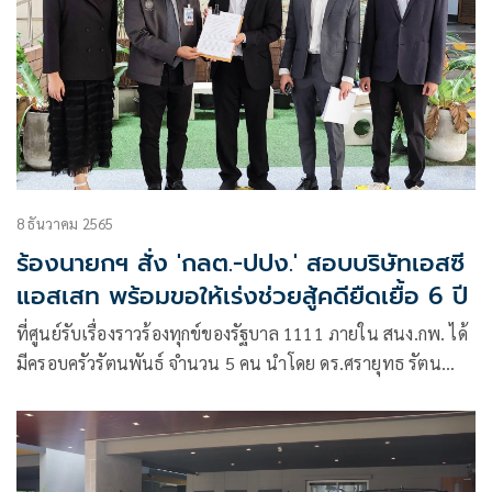
8 ธันวาคม 2565
ร้องนายกฯ สั่ง 'กลต.-ปปง.' สอบบริษัทเอสซี
แอสเสท พร้อมขอให้เร่งช่วยสู้คดียืดเยื้อ 6 ปี
ที่ศูนย์รับเรื่องราวร้องทุกข์ของรัฐบาล 1111 ภายใน สนง.กพ. ได้
มีครอบครัวรัตนพันธ์ จำนวน 5 คน นำโดย ดร.ศรายุทธ รัตน
พันธ์ เดินทางมายื่นหนังสือถึงนายกรัฐมนตรี