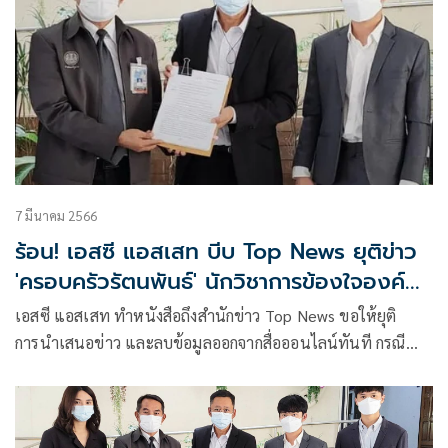
7 มีนาคม 2566
ร้อน! เอสซี แอสเสท บีบ Top News ยุติข่าว
'ครอบครัวรัตนพันธ์' นักวิชาการข้องใจองค์กร
สื่ออมสาก
เอสซี แอสเสท ทำหนังสือถึงสำนักข่าว Top News ขอให้ยุติ
การนำเสนอข่าว และลบข้อมูลออกจากสื่อออนไลน์ทันที กรณี
กลุ่มครอบครัวรัตนพันธ์แถลงข่าว-ร้องเรียนเรื่องที่ดิน 34 ไร่ ย่าน
ถนนรัชดา-ราม