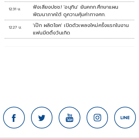
ฟังเสียงปชช.! 'อนุทิน' ยันคกก.ศึกษาแผน
12:31 น.
พัฒนาภาคใต้ ดูความคุ้มค่าทางศก.
'เป๊ก ผลิตโชค' เปิดตัวเพลงใหม่ครั้งแรกในงาน
12:27 น.
แฟนมีตติ้งวันเกิด