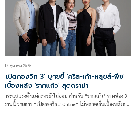
13 ตุลาคม 2565
'เปิดกองวิก 3' บุกขยี้ 'คริส-เก้า-หลุยส์-พีช'
เบื้องหลัง 'รากแก้ว' สุดดราม่า
กระแสแรงตั้งแต่ละครยังไม่ออน สำหรับ “รากแก้ว” ทางช่อง 3
งานนี้ รายการ “เปิดกองวิก 3 Online” ไม่พลาดเก็บเบื้องหลังค
วามเข้มข้นให้คุณได้ชมก่อนใคร ทั้ง ความหฤโหด ความยากของ
ซีนอารมณ์ ที่ได้ 2 ผู้จัด ฉอด-สายทิพย์ มนตรีกุล ณ อยุธยา และ
เอส-วรฤทธิ์ ไวยเจียรนัย จากค่าย CHANGE2561 จำกัด