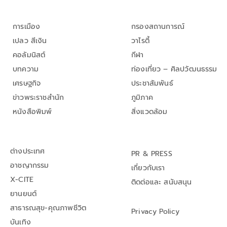
การเมือง
กรองสถานการณ์
เปลว สีเงิน
วาไรตี้
คอลัมนิสต์
กีฬา
บทความ
ท่องเที่ยว – ศิลปวัฒนธรรม
เศรษฐกิจ
ประชาสัมพันธ์
ข่าวพระราชสำนัก
ภูมิภาค
หนังสือพิมพ์
สิ่งแวดล้อม
ต่างประเทศ
PR & PRESS
อาชญากรรม
เกี่ยวกับเรา
X-CITE
ติดต่อและ สนับสนุน
ยานยนต์
สาธารณสุข-คุณภาพชีวิต
Privacy Policy
บันเทิง