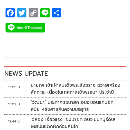
F
T
C
Li
S
ac
wi
o
n
h
e
tt
p
e
ar
b
er
y
e
o
Li
o
n
k
k
NEWS UPDATE
นายกฯ เข้าเฝ้าสมเด็จพระสังฆราช ถวายเครื่อง
13:09 น.
สักการะ เนื่องในเทศกาลเข้าพรรษา ประจำปี
2569
‘วัฒนา’ ประกาศชิงนายก อบจ.ขอนแก่นอีก
13:02 น.
สมัย หลังศาลคืนความบริสุทธิ์
'ฉลอง เรี่ยวแรง' ยิงนายก อบจ.นนทบุรีดับ!
12:44 น.
เผยปมแตกหักก่อนลั่นไก