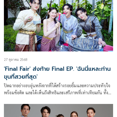
27 ตุลาคม 2568
'Final Fair' ส่งท้าย Final EP. 'ฉันนี่แหละท่าน
ขุนที่สวยที่สุด'
ปิดฉากอย่างอบอุ่นหลังจากที่ได้สร้างรอยยิ้มและความประทับใจ
พร้อมข้อคิด และได้เห็นถึงสิทธิและเสรีภาพที่เท่าเทียมกัน ทั้งใน
ความเป็นตัวของตัวเองและความรัก สำหรับซีรีส์พีเรียดดราม่า
คอมเมดี้ “ฉันนี่แหละท่านขุนที่สวยที่สุด” อีกหนึ่งผลงานภายใต้
การควบคุมของ ฉอด-สายทิพย์ มนตรีกุล ณ อยุธยา