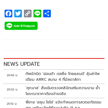
F
T
C
Li
S
ac
wi
o
n
h
e
tt
p
e
ar
b
er
y
e
o
Li
o
n
k
k
NEWS UPDATE
ทัพนักบิด 'ฮอนด้า เรซซิ่ง ไทยแลนด์' ลุ้นล่าโพ
20:43 น.
เดียม ARRC สนาม 4 ที่มัลดาลิกา
‘ศุภมาส’ สั่งเข้มตรวจคลินิกเสริมความงาม ย้ำ
20:32 น.
โฆษณาราคาต้องจ่ายจริง
พี่ชาย 'ฮลุน โซโล่' แจ้งกำหนดการสวดอภิธรรม
20:12 น.