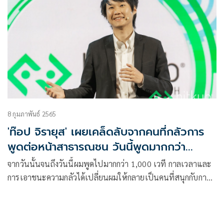
8 กุมภาพันธ์ 2565
'ท๊อป จิรายุส' เผยเคล็ดลับจากคนที่กลัวการ
พูดต่อหน้าสาธารณชน วันนี้พูดมากกว่า
1,000 เวทีแล้ว
จากวันนั้นจนถึงวันนี้ผมพูดไปมากกว่า 1,000 เวที กาลเวลาและ
การเอาชนะความกลัวได้เปลี่ยนผมให้กลายเป็นคนที่สนุกกับการ
พูดต่อหน้าสาธารณะ เป็นวิทยากรและอะไรอีกหลายๆอย่างที่ผม
เคยคิดว่าทำไม่ได้ ยิ่งเราฝึกฝนมากขึ้นเท่าไหร่ ทักษะที่เรามีก็ยิ่ง
แข็งแกร่งมากขึ้น