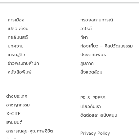
การเมือง
กรองสถานการณ์
เปลว สีเงิน
วาไรตี้
คอลัมนิสต์
กีฬา
บทความ
ท่องเที่ยว – ศิลปวัฒนธรรม
เศรษฐกิจ
ประชาสัมพันธ์
ข่าวพระราชสำนัก
ภูมิภาค
หนังสือพิมพ์
สิ่งแวดล้อม
ต่างประเทศ
PR & PRESS
อาชญากรรม
เกี่ยวกับเรา
X-CITE
ติดต่อและ สนับสนุน
ยานยนต์
สาธารณสุข-คุณภาพชีวิต
Privacy Policy