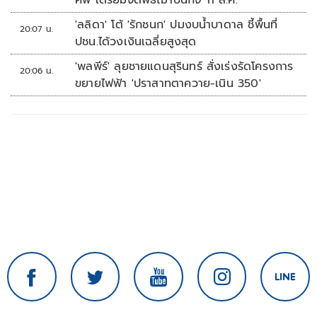
ศพ เตรียมจัดพิธีฌาปนกิจ 11 ส.ค.
'ลลิดา' โต้ 'รักชนก' ปมงบน้ำบาดาล ชี้พื้นที่
20:07 น.
ปชน.ได้วงเงินเฉลี่ยสูงสุด
'พลพีร์' ลุยชายแดนสุรินทร์ สั่งเร่งรัดโครงการ
20:06 น.
ขยายไฟฟ้า 'ปราสาทตาควาย-เนิน 350'