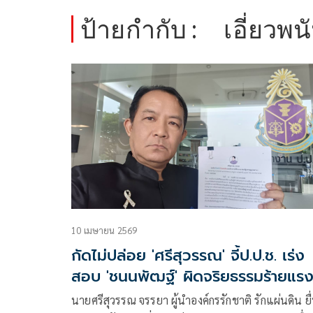
ป้ายกำกับ :
เอี่ยวพ
10 เมษายน 2569
กัดไม่ปล่อย 'ศรีสุวรรณ' จี้ป.ป.ช. เร่ง
สอบ 'ชนนพัฒฐ์' ผิดจริยธรรมร้ายแร
เอี่ยวพนันออนไลน์
นายศรีสุวรรณ จรรยา ผู้นำองค์กรรักชาติ รักแผ่นดิน ยื่น