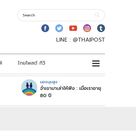
LINE : @THAIPOST
พ์
ไทยโพสต์ ทีวี
มองมุมสูง
จำเขามาเล่าให้ฟัง : เมื่อเราอายุ
80 ปี