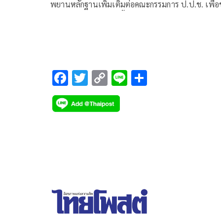
พยานหลักฐานเพิ่มเติมต่อคณะกรรมการ ป.ป.ช. เพื่
ให้ไต่สวนและวินิจฉัยชี้มูลความผิด สส.ชนนพัฒฐ์ นาคส
F
T
C
Li
S
ac
wi
o
n
h
e
tt
p
e
ar
b
er
y
e
o
Li
o
n
k
k