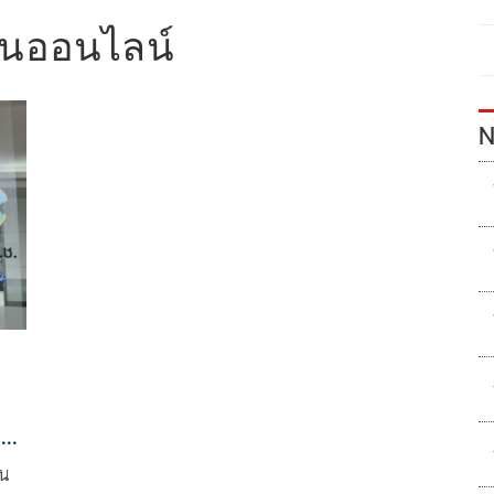
นันออนไลน์
N
ง