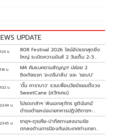
EWS UPDATE
808 Festival 2026 ไลน์อัปแรกสุดยิ่ง
1:24 น.
ใหญ่ ระเบิดความมันส์ 2 วันเต็ม 2-3
ต.ค.นี้
M4 คัมแบคตามสัญญา! ปล่อย 2
1:16 น.
ซิงเกิลแรก 'อะดรีนาลีน' และ 'ชอบU'
'ดั๊ม คาราบาว' รวมเพื่อนวัยมัธยมตั้งวง
1:02 น.
SweetCane (สวีทเคน)
โปรดเกล้าฯ 'พันเอกสุภัทร ชูตินันทน์'
23:49 น.
ดำรงตำแหน่งนายทหารปฏิบัติการฯ-
พระราชทานยศ 'พลตรี'
ซาอุฯ-ตุรเคีย-ปากีสถานลงนามข้อ
23:45 น.
ตกลงด้านการป้องกันประเทศท่ามกลาง