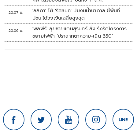
ศพ เตรียมจัดพิธีฌาปนกิจ 11 ส.ค.
'ลลิดา' โต้ 'รักชนก' ปมงบน้ำบาดาล ชี้พื้นที่
20:07 น.
ปชน.ได้วงเงินเฉลี่ยสูงสุด
'พลพีร์' ลุยชายแดนสุรินทร์ สั่งเร่งรัดโครงการ
20:06 น.
ขยายไฟฟ้า 'ปราสาทตาควาย-เนิน 350'