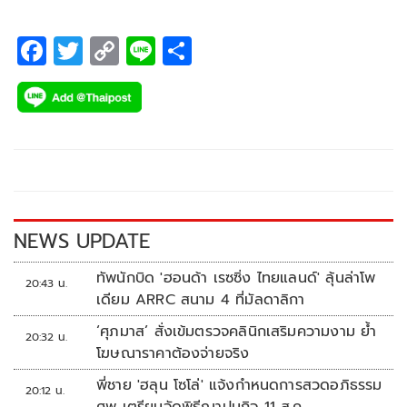
เวทีแห่งความทรงจำ พร้อมด้วยแขกรับเชิญสุดพิเศษทั้ง 2 วัน
อย่าง วิน-เมธวิน โอภาสเอี่ยมขจร, ดิว-จิรวรรตน์ สุทธิวณิชศักดิ์,
F
T
C
Li
S
ฮง LYKN (พิเชฐพงศ์ จิรเดชสกุลวงศ์) และ นินิว-คริสติน่า แซ่แต้
ac
wi
o
n
h
e
tt
p
e
ar
b
er
y
e
o
Li
o
n
k
k
NEWS UPDATE
ทัพนักบิด 'ฮอนด้า เรซซิ่ง ไทยแลนด์' ลุ้นล่าโพ
20:43 น.
เดียม ARRC สนาม 4 ที่มัลดาลิกา
‘ศุภมาส’ สั่งเข้มตรวจคลินิกเสริมความงาม ย้ำ
20:32 น.
โฆษณาราคาต้องจ่ายจริง
พี่ชาย 'ฮลุน โซโล่' แจ้งกำหนดการสวดอภิธรรม
20:12 น.