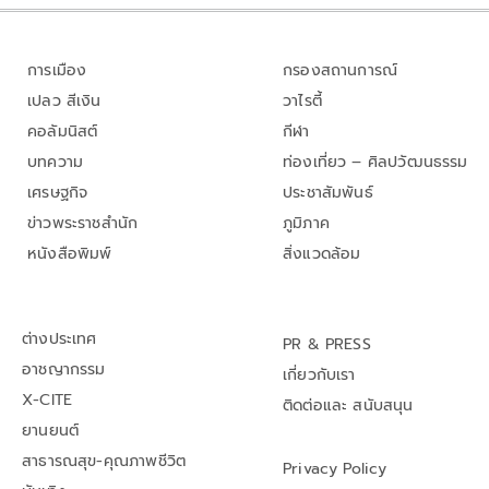
การเมือง
กรองสถานการณ์
เปลว สีเงิน
วาไรตี้
คอลัมนิสต์
กีฬา
บทความ
ท่องเที่ยว – ศิลปวัฒนธรรม
เศรษฐกิจ
ประชาสัมพันธ์
ข่าวพระราชสำนัก
ภูมิภาค
หนังสือพิมพ์
สิ่งแวดล้อม
ต่างประเทศ
PR & PRESS
อาชญากรรม
เกี่ยวกับเรา
X-CITE
ติดต่อและ สนับสนุน
ยานยนต์
สาธารณสุข-คุณภาพชีวิต
Privacy Policy