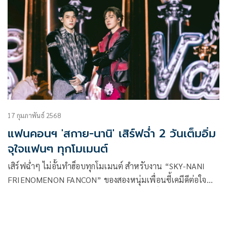
17 กุมภาพันธ์ 2568
แฟนคอนฯ 'สกาย-นานิ' เสิร์ฟฉ่ำ 2 วันเต็มอิ่ม
จุใจแฟนๆ ทุกโมเมนต์
เสิร์ฟฉ่ำๆ ไม่อั้นทำฮ็อบทุกโมเมนต์ สำหรับงาน “SKY-NANI
FRIENOMENON FANCON” ของสองหนุ่มเพื่อนซี้เคมีดีต่อใจ
“สกาย-วงศ์รวี นทีธร” และ “นานิ-หิรัญกฤษฎิ์ ช่างคำ” จาก
“GMMTV” คอนเทนต์โพรไวเดอร์ชั้นนำของเมืองไทย ที่เรียกว่า
ทำคนดูฟูลฟีลข้ามวันข้ามคืน กับมวลความสนุกสุดประทับใจบน