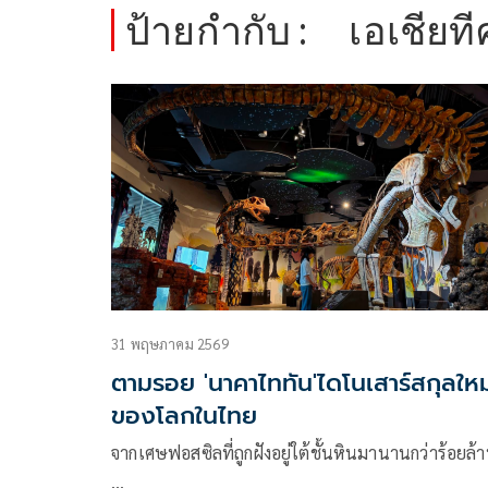
ป้ายกำกับ :
เอเชียที
31 พฤษภาคม 2569
ตามรอย 'นาคาไททัน'ไดโนเสาร์สกุลใหม
ของโลกในไทย
จากเศษฟอสซิลที่ถูกฝังอยู่ใต้ชั้นหินมานานกว่าร้อยล้า
…