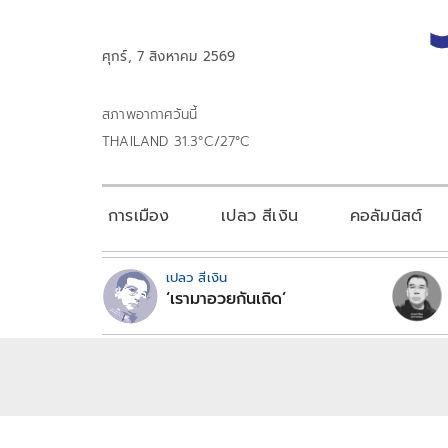
ศุกร์, 7 สิงหาคม 2569
สภาพอากาศวันนี้
THAILAND 31.3°C/27°C
การเมือง
เปลว สีเงิน
คอลัมนิสต์
เปลว สีเงิน
‘เรามาอวยกันเถิด’