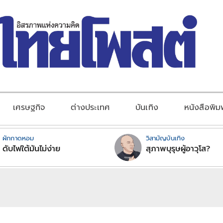
เศรษฐกิจ
ต่างประเทศ
บันเทิง
หนังสือพิม
ผักกาดหอม
วิสามัญบันเทิง
ดับไฟใต้มันไม่ง่าย
สุภาพบุรุษผู้อาวุโส?