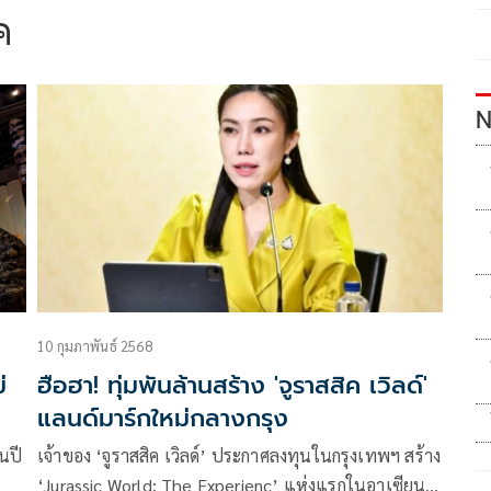
ค
N
10 กุมภาพันธ์ 2568
่
ฮือฮา! ทุ่มพันล้านสร้าง 'จูราสสิค เวิลด์'
แลนด์มาร์กใหม่กลางกรุง
นปี
เจ้าของ ‘จูราสสิค เวิลด์’ ประกาศลงทุนในกรุงเทพฯ สร้าง
‘Jurassic World: The Experienc’ แห่งแรกในอาเซียน