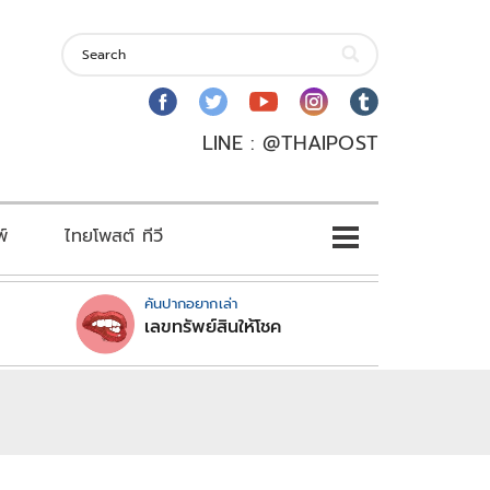
LINE : @THAIPOST
พ์
ไทยโพสต์ ทีวี
คันปากอยากเล่า
เลขทรัพย์สินให้โชค