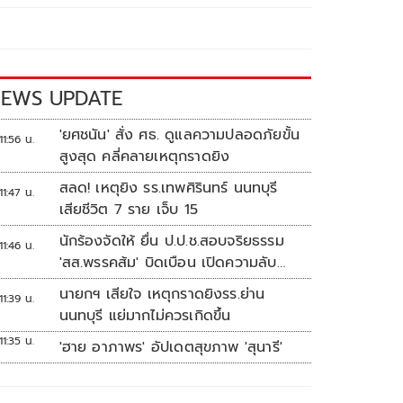
EWS UPDATE
'ยศชนัน' สั่ง ศธ. ดูแลความปลอดภัยขั้น
11:56 น.
สูงสุด คลี่คลายเหตุกราดยิง
สลด! เหตุยิง รร.เทพศิรินทร์ นนทบุรี
11:47 น.
เสียชีวิต 7 ราย เจ็บ 15
นักร้องจัดให้ ยื่น ป.ป.ช.สอบจริยธรรม
11:46 น.
'สส.พรรคส้ม' บิดเบือน เปิดความลับ
'บังเกอร์ทหาร'
นายกฯ เสียใจ เหตุกราดยิงรร.ย่าน
11:39 น.
นนทบุรี แย่มากไม่ควรเกิดขึ้น
11:35 น.
'ฮาย อาภาพร' อัปเดตสุขภาพ 'สุนารี'