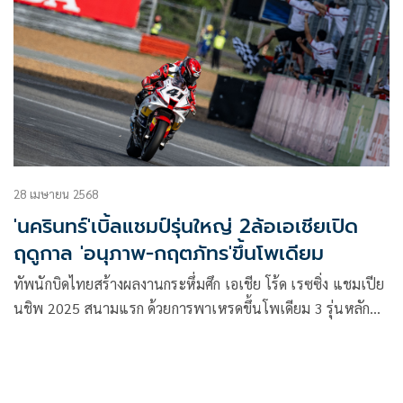
แลนด์ เรซซิ่ง ทีม ขึ้นโพเดียมแบบวันทู เช่นเดียวกับ “ไอเดีย” ก
ฤตภัทร เขื่อนคำจาก ยามาฮ่า ไทยแลนด์ เรซซิ่ง ทีม ที่บิดคว้าชัย
เอเชีย โปรดักชั่น 250 ซีซี โดยมี “เฟอร์” ปัญจรุจน์ จิตวิรุฬห์
ฉัตร ดาวรุ่งวัยเพียง 15 ปี จาก ฮอนด้า เรซซิ่ง ไทยแลนด์ ยืนคู่บน
โพเดียมอันดับ 2 ขณะที่ผลในรุ่นใหญ่ ฮาฟิซ ซยาห์ริน อดีตนัก
บิดโมโตจีพีชาวมาเลเซียจาก เจดีที เรซซิ่ง ทีม บิดหายคว้าชัยรุ่น
ใหญ่ 4 เรซติด ส่วน “ชิพ” นครินทร์ อธิรัฐภูวภัทร์ นักแข่งไทย
จาก ฮอนด้า เรซซิ่ง ไทยแลนด์ ปลดล็อคคว้าโพเดียมแรกของ
28 เมษายน 2568
ฤดูกาลได้สำเร็จ
'นครินทร์'เบิ้ลแชมป์รุ่นใหญ่ 2ล้อเอเชียเปิด
ฤดูกาล 'อนุภาพ-กฤตภัทร'ขึ้นโพเดียม
ทัพนักบิดไทยสร้างผลงานกระหึ่มศึก เอเชีย โร้ด เรซซิ่ง แชมเปีย
นชิพ 2025 สนามแรก ด้วยการพาเหรดขึ้นโพเดียม 3 รุ่นหลัก
โดย “ชิพ” นครินทร์ อธิรัฐภัวภัทร์ จาก ฮอนด้า เรซซิ่ง ไทยแลนด์
โชว์ฟอร์มเหนือชั้น เหมาชัยชนะในรุ่นใหญ่ที่สุดของทวีปทั้ง 2
เรซ ส่วนนักแข่ง ยามาฮ่า ไทยแลนด์ เรซซิ่ง ทีม คัมแบ็กโพเดียม