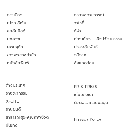
การเมือง
กรองสถานการณ์
เปลว สีเงิน
วาไรตี้
คอลัมนิสต์
กีฬา
บทความ
ท่องเที่ยว – ศิลปวัฒนธรรม
เศรษฐกิจ
ประชาสัมพันธ์
ข่าวพระราชสำนัก
ภูมิภาค
หนังสือพิมพ์
สิ่งแวดล้อม
ต่างประเทศ
PR & PRESS
อาชญากรรม
เกี่ยวกับเรา
X-CITE
ติดต่อและ สนับสนุน
ยานยนต์
สาธารณสุข-คุณภาพชีวิต
Privacy Policy
บันเทิง