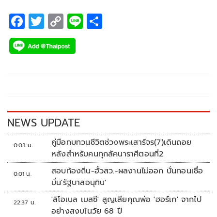
ในเรซที่ 2 คว้ารองแชมป์ ใน 2 รุ่น จากผลงานของ “ตี” อนุภาพ
ซามูล ในรุ่น ซูเปอร์สปอร์ต 600 ซีซี และ “ไอเดีย” กฤตภัทร
F
T
C
Li
S
เขื่อนคำ จากรุ่น เอเชีย โปรดักชั่น 250 ซีซี
ac
wi
o
n
h
e
tt
p
e
ar
b
er
y
e
o
Li
o
n
k
k
NEWS UPDATE
คู่มือทบทวนชีวิตช่วงพระเสาร์จร(7)เดินถอย
0:03 น.
หลังสำหรับคนทุกลัคนาราศีตอนที่2
สอบท้องถิ่น-ฮั้วสว.-ผลงานไม่ออก บั่นทอนเชื่อ
0:01 น.
มั่น'รัฐบาลอนุทิน'
'ลิโอเนล เมสซี' สูญเสียคุณพ่อ 'ฮอร์เก' จากไป
22:37 น.
อย่างสงบในวัย 68 ปี