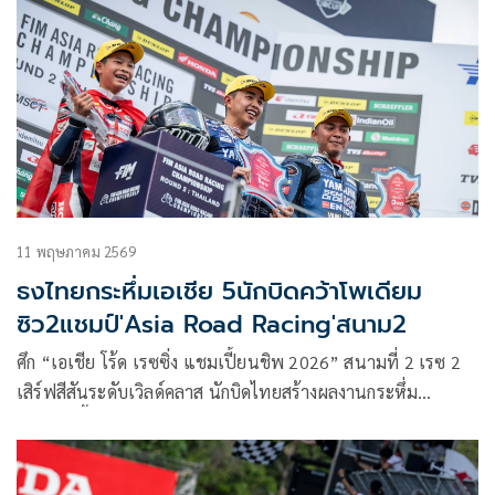
11 พฤษภาคม 2569
ธงไทยกระหึ่มเอเชีย 5นักบิดคว้าโพเดียม
ซิว2แชมป์'Asia Road Racing'สนาม2
ศึก “เอเชีย โร้ด เรซซิ่ง แชมเปี้ยนชิพ 2026” สนามที่ 2 เรซ 2
เสิร์ฟสีสันระดับเวิลด์คลาส นักบิดไทยสร้างผลงานกระหึ่ม
พาเหรดขึ้นโพเดียม พร้อมกวาดแชมป์ 2 รุ่น “มิกซ์” ธนัช
ละอองปลิว จาก ฮอนด้า เรซซิ่ง ไทยแลนด์ ผงาดวินเนอร์ ซูเปอร์
สปอร์ต 600 ซีซี ควง “ตี” อนุภาพ ซามูล จาก ยามาฮ่า ไทย