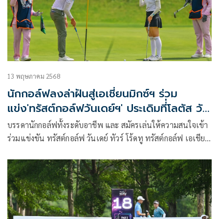
13 พฤษภาคม 2568
นักกอล์ฟลงล่าฝันสู่เอเชี่ยนมิกซ์ฯ ร่วม
แข่ง'ทรัสต์กอล์ฟวันเดย์ฯ' ประเดิมที่่โลตัส วัล
เลย์ฯ
บรรดานักกอล์ฟทั้งระดับอาชีพ และ สมัครเล่นให้ความสนใจเข้า
ร่วมแข่งขัน ทรัสต์กอล์ฟ วันเดย์ ทัวร์ โร้ดทู ทรัสต์กอล์ฟ เอเชียน
มิกซ์ 2025 สนามที่ 1 วันที่ 14 พฤษภาคม และ สนามที่ 2 วันที่
15 พฤษภาคมนี้ เต็มโควต้า ทั้งสองสนามเล่นกันที่ โลตัส วัลเลย์
กอล์ฟ รีสอร์ท จ.ฉะเชิงเทรา ชิงเงินรางวัลรายการละ 3 แสนบาท
และให้สิทธิ์แชมป์ระดับอาชีพ และแชมป์สมัครเล่นเข้าเล่น
รายการใหญ่ เอเชียน มิกซ์ ไทยแลนด์ ซีรี่ส์ 2025 ที่เปิดโอกาสให้
นักกอล์ฟชายและหญิงได้ปะทะฝีมือเล่นในสนามเดียวกัน ชิงเงิน