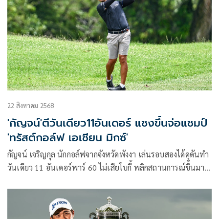
192 ซิวโทรฟี่รายการที่ 45 ในการเล่นอาชีพสำเร็จ รับเงินรางวัล
750,000 บาท คว้าการ์ดเล่น ไต้หวัน แอลพีจีเอ ทัวร์ 3 ปี ยังเป็น
นักกอล์ฟหญิงคนแรกที่คว้าแชมป์รายการนี้ที่ทำสถิติสกอร์ต่ำสุด
จากการแข่งขันทั้ง 3 รายการ เผยได้สัมผัสการแข่งขันกอล์ฟแบบ
ผสม เป็นครั้งแรก รู้สึกสนุกและตื่นเต้นมากๆ แชมป์นี้สร้างความ
เชื่อมั่นที่ดีก่อนเดินทางไปแข่งรายการใหญ่ที่ จีน, ญี่ปุ่น และ
เกาหลีใต้ ในอีกไม่กี่สัปดาห์ข้างหน้า
22 สิงหาคม 2568
'กัญจน์'ตีวันเดียว11อันเดอร์ แซงขึ้นจ่อแชมป์
'ทรัสต์กอล์ฟ เอเชียน มิกซ์'
กัญจน์ เจริญกุล นักกอล์ฟจากจังหวัดพังงา เล่นรอบสองได้ดุดันทำ
วันเดียว 11 อันเดอร์พาร์ 60 ไม่เสียโบกี้ พลิกสถานการณ์ขึ้นมา
นำเดี่ยว จ่อแชมป์ด้วยสกอร์รวม สองวัน 12 อันเดอร์พาร์ 130
โดยมีสองสวิงสาวจากไทย และไต้หวัน พัชรจุฑา คงกระพันธ์ และ
ฟีบี้ เหยา อยู่อันดับ 2 ร่วมสกอร์รวม 11 อันเดอร์พาร์ 131 ขณะที่