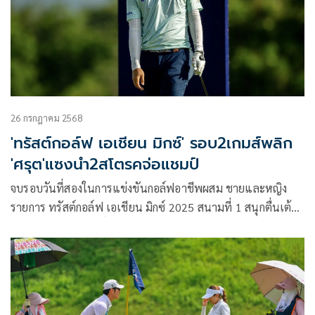
เล่นรอบทัวร์นาเม้นท์ ในวันที่ 12 สิงหาคมนี้ ที่สนามเลควิว
รีสอร์ท แอนด์ กอล์ฟ คลับ อ.ชะอำ จ.เพชรบุรี
26 กรกฎาคม 2568
'ทรัสต์กอล์ฟ เอเชียน มิกซ์' รอบ2เกมส์พลิก
'ศรุต'แซงนำ2สโตรคจ่อแชมป์
จบรอบวันที่สองในการแข่งขันกอล์ฟอาชีพผสม ชายและหญิง
รายการ ทรัสต์กอล์ฟ เอเชียน มิกซ์ 2025 สนามที่ 1 สนุกตื่นเต้น
เมื่อ ศรุต วงค์ชัยสิทธิ์ นักกอล์ฟหนุ่มจากกรุงเทพฯ ฟอร์มแรงต่อ
เนื่องทำวันเดียว 7 อันเดอร์พาร์ 65 แซงขึ้นมาลุ้นแชมป์ด้วย
สกอร์รวมสองวัน 13 อันเดอร์พาร์ 131 อันดับ 2 เป็นของธันยากร
ครองผา จบสกอร์รวม 11 อันเดอร์พาร์ 134 ตามสองสโตรค