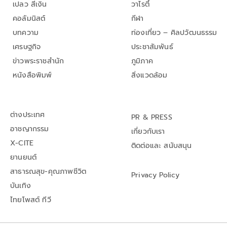
เปลว สีเงิน
วาไรตี้
คอลัมนิสต์
กีฬา
บทความ
ท่องเที่ยว – ศิลปวัฒนธรรม
เศรษฐกิจ
ประชาสัมพันธ์
ข่าวพระราชสำนัก
ภูมิภาค
หนังสือพิมพ์
สิ่งแวดล้อม
ต่างประเทศ
PR & PRESS
อาชญากรรม
เกี่ยวกับเรา
X-CITE
ติดต่อและ สนับสนุน
ยานยนต์
สาธารณสุข-คุณภาพชีวิต
Privacy Policy
บันเทิง
ไทยโพสต์ ทีวี