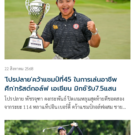
22 สิงหาคม 2568
'โปรปลาย'คว้าแชมป์ที่45 ในการเล่นอาชีพ
ศึก'ทรัสต์กอล์ฟ เอเชียน มิกซ์'รับ7.5แสน
โปรปลาย พัชรจุฑา คงกระพันธ์ ปิดเกมหลุมสุดท้ายตีชอตสอง
จากระยะ 114 หลาแท็ปอินเบอร์ดี้ คว้าแชมป์กอล์ฟผสม ชาย
และหญิง รายการ ทรัสต์กอล์ฟ เอเชียน มิกซ์ สนามที่ 3 โคแซงชั่
นร่วมกับ ไต้หวัน พีจีเอ และ ไต้หวัน แอลพีจีเอ วันสุดท้ายทำ
เพิ่มอีก 10 อันเดอร์พาร์ 61 สกอร์รวมสามวัน 21 อันเดอร์พาร์