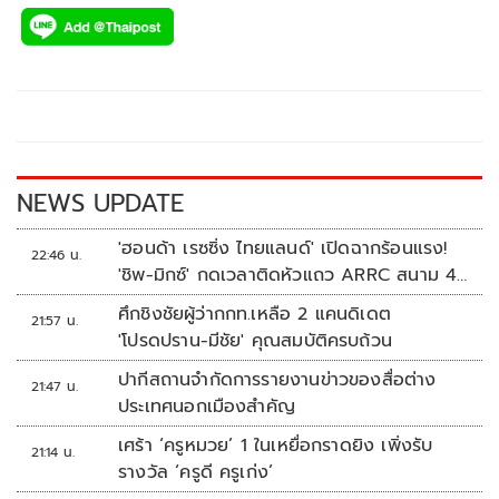
ac
wi
o
n
h
ไทยแลนด์ ซีรี่ส์ 2025 โคแซงชั่นกับไต้หวันพีจีเอและไต้หวันแอ
e
tt
p
e
ar
ลพีจีเอ มีคิวจัดแข่งขันรวม 3 รายการ ชิงเงินรางวัลรายการละ 5
b
er
y
e
ล้านบาท ในช่วงเดือน กรกฎาคมถึงเดือน สิงหาคมนี้ ที่สนาม
o
Li
กอล์ฟเลควิว อ.ชะอำ จ. เพชรบุรี
o
n
k
k
NEWS UPDATE
'ฮอนด้า เรซซิ่ง ไทยแลนด์' เปิดฉากร้อนแรง!
22:46 น.
'ชิพ-มิกซ์' กดเวลาติดหัวแถว ARRC สนาม 4
ที่มัลดาลิกา
ศึกชิงชัยผู้ว่ากกท.เหลือ 2 แคนดิเดต
21:57 น.
'โปรดปราน-มีชัย' คุณสมบัติครบถ้วน
ปากีสถานจำกัดการรายงานข่าวของสื่อต่าง
21:47 น.
ประเทศนอกเมืองสำคัญ
เศร้า ‘ครูหมวย’ 1 ในเหยื่อกราดยิง เพิ่งรับ
21:14 น.
รางวัล ‘ครูดี ครูเก่ง’