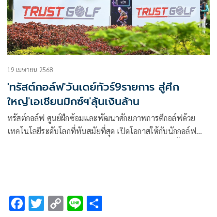
รางวัลรวมรายการละ 5 ล้านบาท
19 เมษายน 2568
'ทรัสต์กอล์ฟ'วันเดย์ทัวร์9รายการ สู่ศึก
ใหญ่'เอเชียนมิกซ์ฯ'ลุ้นเงินล้าน
ทรัสต์กอล์ฟ ศูนย์ฝึกซ้อมและพัฒนาศักยภาพการตีกอล์ฟด้วย
เทคโนโลยีระดับโลกที่ทันสมัยที่สุด เปิดโอกาสให้กับนักกอล์ฟ
อาชีพ และนักกอล์ฟอาวุโส รวมถึงนักกอล์ฟสมัครเล่น ทั้งชาย
หญิง ได้ร่วมแข่งขัน ทรัสต์กอล์ฟ มิกซ์ วันเดย์ทัวร์ 2025 ชิงเงิน
รางวัลสนามละ 3 แสนบาท ถึง 9 รายการ เล่นในสนามเดียวกัน
โลตัส วัลเลย์ กอล์ฟ รีสอร์ท จ.ฉะเชิงเทรา เริ่มรายการแรกวันที่
14 พฤษภาคมนี้ ให้สิทธิ์แชมป์ประเภทอาชีพและสมัครเล่น สู่
F
T
C
Li
S
การแข่งขันกอล์ฟอาชีพรายการใหญ่ ทรัสต์กอล์ฟ เอเชียน มิกซ์