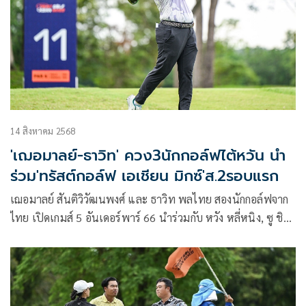
พาร์ 200 คว้าอันดับ 5 ร่วม และเป็นนักกอล์ฟสาวผลงานดีสุด
จากการแข่งขันกอล์ฟอาชีพผสม ชายและหญิง รายการ ทรัสต์
กอล์ฟ เอเชียน มิกซ์ สนามที่ 2 โคแซงชั่นร่วมกับ ไต้หวัน แอลพีจี
เอ ทัวร์ และ ไต้หวัน พีจีเอ ทัวร์ ชิงเงินรางวัลรวม 5 ล้านบาท
แข่งขันวันที่ 14-16 สิงหาคม 2568 สนามเลควิว รีสอร์ท แอนด์
กอล์ฟ คลับ อ.ชะอำ จ.เพชรบุรี
14 สิงหาคม 2568
'เฌอมาลย์-ธาวิท' ควง3นักกอล์ฟไต้หวัน นำ
ร่วม'ทรัสต์กอล์ฟ เอเชียน มิกซ์'ส.2รอบแรก
เฌอมาลย์ สันติวิวัฒนพงศ์ และ ธาวิท พลไทย สองนักกอล์ฟจาก
ไทย เปิดเกมส์ 5 อันเดอร์พาร์ 66 นำร่วมกับ หวัง หลี่หนิง, ซู ชิง-
หง และ หลิว หย่งฮวา สามนักกอล์ฟจากไต้หวัน ในการแข่งขัน
กอล์ฟอาชีพผสม ชายและหญิง รายการ ทรัสต์กอล์ฟ เอเชียน
มิกซ์ สนามที่ 2 ชิงเงินรางวัลรวม 5 ล้านบาท แชมป์รับ 750,000
บาท ณ สนามเลควิว รีสอร์ท แอนด์ กอล์ฟ คลับ อ.ชะอำ