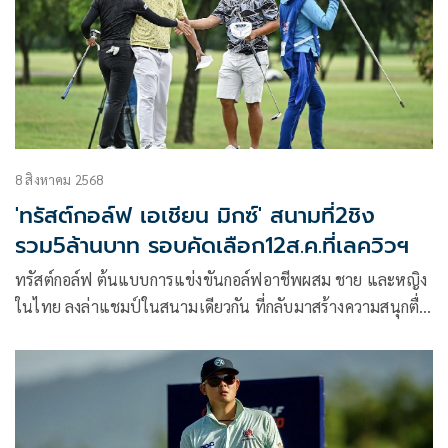
จ.เพชรบุรี เล่นแบบพาร์ 71 นักกอล์ฟชายเล่นในระยะ 6,934
หลา และนักกอล์ฟหญิง เล่นในระยะ 6,131 หลา จบรอบแรกเมื่อ
วันพฤหัสบดีที่ 14 สิงหาคม 2568
8 สิงหาคม 2568
'ทรัสต์กอล์ฟ เอเชียน มิกซ์' สนามที่2ชิง
รวม5ล้านบาท รอบคัดเลือก12ส.ค.ที่เลควิวฯ
ทรัสต์กอล์ฟ ต้นแบบการแข่งขันกอล์ฟอาชีพผสม ชาย และหญิง
ในไทย ลงล่าแชมป์ในสนามเดียวกัน ที่กลับมาสร้างความสนุกตื่น
เต้น ลุ้นกันมันหยด กับการแข่งขัน “ทรัสต์กอล์ฟ เอเชียน มิกซ์
2025” สนามที่ 2 โคแซงชั่นร่วมกับ ไต้หวัน แอลพีจีเอ ทัวร์ และ
ไต้หวัน พีจีเอ ทัวร์ ชิงเงินรางวัล 5 ล้านบาท แชมป์รับเงินรางวัล
750,000 บาท โดยล่าสุด ทรัสต์กอล์ฟ ได้เปิดแข่งขันรอบคัดเลือก
ให้กับนักกอล์ฟอาชีพ ชาย และหญิง ลงแข่งเพื่อโอกาสเข้าไป