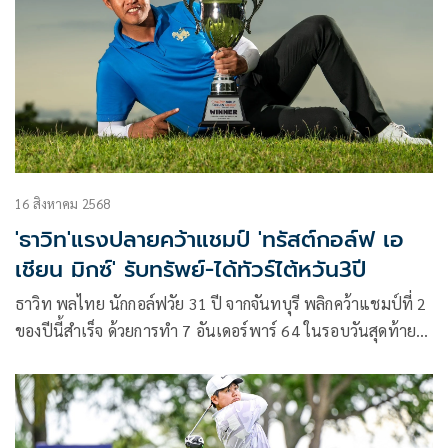
รฐนน วรรณศรีจันทร์ ตามอยู่สองสโตรคที่ 10 อันเดอร์พาร์ 132
ในการแข่งขันกอล์ฟผสม ชายและหญิง ทรัสต์กอล์ฟ เอเชียน
มิกซ์ สนามที่ 3
16 สิงหาคม 2568
'ธาวิท'แรงปลายคว้าแชมป์ 'ทรัสต์กอล์ฟ เอ
เชียน มิกซ์' รับทรัพย์-ได้ทัวร์ไต้หวัน3ปี
ธาวิท พลไทย นักกอล์ฟวัย 31 ปี จากจันทบุรี พลิกคว้าแชมป์ที่ 2
ของปีนี้สำเร็จ ด้วยการทำ 7 อันเดอร์พาร์ 64 ในรอบวันสุดท้าย
รวมสามวัน 18 อันเดอร์พาร์ 195 เบียดแซง หวัง เว่ย-ซวน ผู้นำ
จากรอบที่แล้วจาก ไต้หวัน ที่จบด้วยสกอร์รวม 16 อันเดอร์พาร์
197 สองสโตรค รับโทรฟี่แชมป์ พร้อมเงินรางวัล 750,000 บาท
ด้าน ชลชีวา วงษรัศม์ จากเชียงใหม่ จบสกอร์รวม 13 อันเดอร์