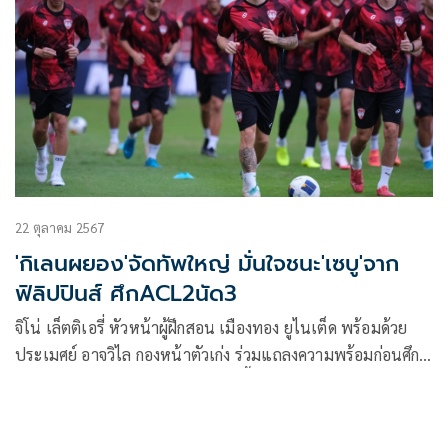
22 ตุลาคม 2567
'กิเลนผยอง'จัดทัพใหญ่ มั่นใจชนะ'เซบู'จาก
ฟิลิปปินส์ ศึกACL2นัด3
จิโน่ เล็ตติเอรี่ หัวหน้าผู้ฝึกสอน เมืองทอง ยูไนเต็ด พร้อมด้วย
ประเมศย์ อาจวิไล กองหน้าตัวเก่ง ร่วมแถลงความพร้อมก่อนศึก
ฟุตบอลถ้วยเอเชีย “เอเอฟซี แชมเปี้ยนส์ ลีก 2” นัดที่ 3 ที่จะ
เปิดสนามราชมังคลากีฬาสถาน รับการมาเยือนของ ไดนามิค
เฮิร์บ เซบู สโมสรจากฟิลิปปินส์ วันพุธที่ 23 ตุลาคม 2567