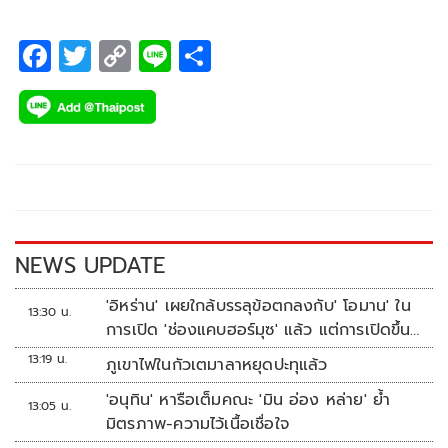
เวลา19.00 น. โดยเจ้าถิ่นยันพร้อมจัดผู้เล่นชุดที่ดีที่สุดลงสนาม
หวังประเดิมเก็บ 3 คะแนนแรก เพื่อเปิดโอกาสลุ้นเข้ารอบต่อไป
F
T
C
Li
S
ac
wi
o
n
h
e
tt
p
e
ar
b
er
y
e
o
Li
o
n
k
k
NEWS UPDATE
'อิหร่าน' เผยใกล้บรรลุข้อตกลงกับ' โอมาน' ใน
13:30 น.
การเปิด 'ช่องแคบฮอร์มุซ' แล้ว แต่การเปิดขึ้น
อยู่กับสหรัฐฯ
13:19 น.
ภูเขาไฟในกัวเตมาลาหยุดปะทุแล้ว
'อนุทิน' หารือเต็มคณะ 'มิน อ่อง หล่าย' ย้ำ
13:05 น.
มิตรภาพ-ความไว้เนื้อเชื่อใจ