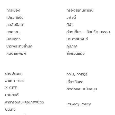
การเมือง
กรองสถานการณ์
เปลว สีเงิน
วาไรตี้
คอลัมนิสต์
กีฬา
บทความ
ท่องเที่ยว – ศิลปวัฒนธรรม
เศรษฐกิจ
ประชาสัมพันธ์
ข่าวพระราชสำนัก
ภูมิภาค
หนังสือพิมพ์
สิ่งแวดล้อม
ต่างประเทศ
PR & PRESS
อาชญากรรม
เกี่ยวกับเรา
X-CITE
ติดต่อและ สนับสนุน
ยานยนต์
สาธารณสุข-คุณภาพชีวิต
Privacy Policy
บันเทิง