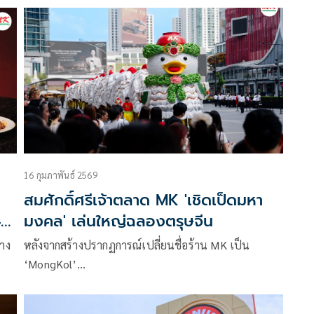
16 กุมภาพันธ์ 2569
สมศักดิ์ศรีเจ้าตลาด MK 'เชิดเป็ดมหา
40
มงคล' เล่นใหญ่ฉลองตรุษจีน
้าง
หลังจากสร้างปรากฏการณ์เปลี่ยนชื่อร้าน MK เป็น
‘MongKol’…