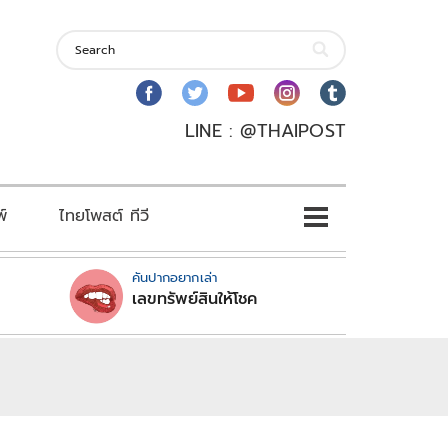
LINE : @THAIPOST
พ์
ไทยโพสต์ ทีวี
คันปากอยากเล่า
เลขทรัพย์สินให้โชค