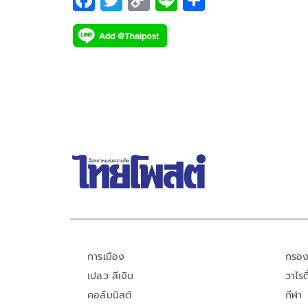
ac
wi
o
n
h
e
tt
p
e
ar
b
er
y
e
o
Li
o
n
k
k
การเมือง
กรอง
เปลว สีเงิน
วาไรตี
คอลัมนิสต์
กีฬา