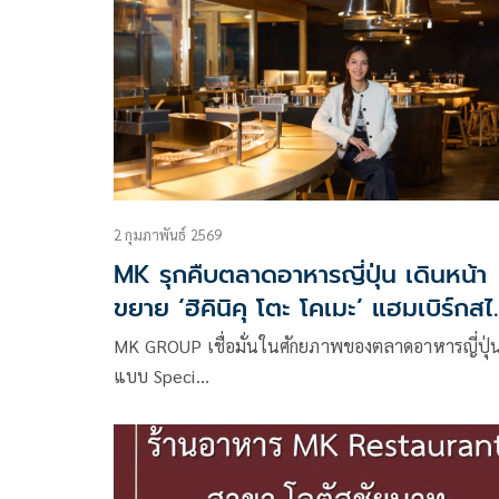
2 กุมภาพันธ์ 2569
MK รุกคืบตลาดอาหารญี่ปุ่น เดินหน้า
ขยาย ‘ฮิคินิคุ โตะ โคเมะ’ แฮมเบิร์กสไ
Specialty รับเทรนด์ผู้บริโภคชาวไทย
MK GROUP เชื่อมั่นในศักยภาพของตลาดอาหารญี่ปุ่
แบบ Speci…