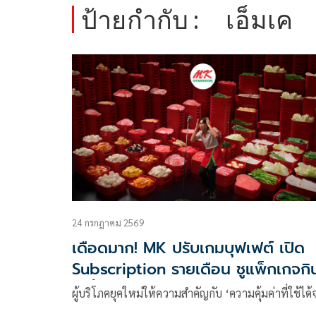
ป้ายกำกับ :
เอ็มเค
24 กรกฎาคม 2569
เดือดมาก! MK ปรับเกมบุฟเฟต์ เปิด
Subscription รายเดือน ชูแพ็กเกจกิ
ไม่อั้น! รับเทรนด์ผู้บริโภคสายคุ้ม
ผู้บริโภคยุคใหม่ให้ความสำคัญกับ ‘ความคุ้มค่าที่ใช้ได