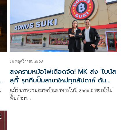
18 พฤศจิกายน 2568
สงครามหม้อไฟเดือดจัด! MK ส่ง 'โบนัส
ตล์
สุกี้' รุกคืบปั๊มสาขาใหม่ทุกสัปดาห์ ดัน
ยอดขายปี 70 ทะยานแตะ 3.6 พันล้าน
น
แม้ว่าภาพรวมตลาดร้านอาหารในปี 2568 อาจจะยังไม่
ฟื้นตัวมา…