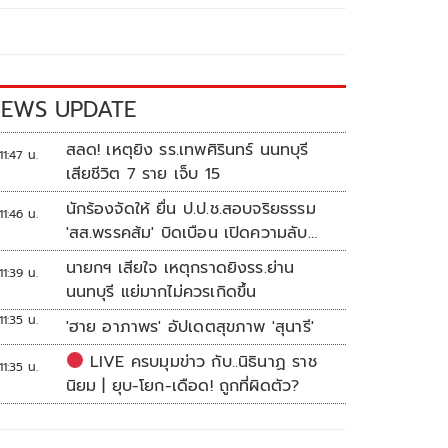
EWS UPDATE
สลด! เหตุยิง รร.เทพศิรินทร์ นนทบุรี
11:47 น.
เสียชีวิต 7 ราย เจ็บ 15
นักร้องจัดให้ ยื่น ป.ป.ช.สอบจริยธรรม
11:46 น.
'สส.พรรคส้ม' บิดเบือน เปิดความลับ
'บังเกอร์ทหาร'
นายกฯ เสียใจ เหตุกราดยิงรร.ย่าน
11:39 น.
นนทบุรี แย่มากไม่ควรเกิดขึ้น
11:35 น.
'ฮาย อาภาพร' อัปเดตสุขภาพ 'สุนารี'
LIVE ครบมุมข่าว กับ..นิธินาฏ ราช
11:35 น.
นิยม | ยุบ-โยก-เดือด! ถูกที่ผิดตัว?