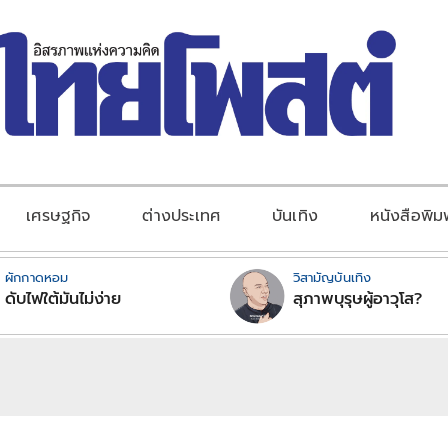
เศรษฐกิจ
ต่างประเทศ
บันเทิง
หนังสือพิม
ผักกาดหอม
วิสามัญบันเทิง
ดับไฟใต้มันไม่ง่าย
สุภาพบุรุษผู้อาวุโส?