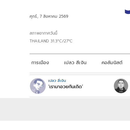
ศุกร์, 7 สิงหาคม 2569
สภาพอากาศวันนี้
THAILAND 31.3°C/27°C
การเมือง
เปลว สีเงิน
คอลัมนิสต์
เปลว สีเงิน
‘เรามาอวยกันเถิด’