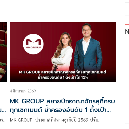
N
4 มิถุนายน 2569
MK GROUP สยายปีกอาณาจักรสุกี้ครบ
น
ทุกเซกเมนต์ ย้ำครองอันดับ 1 ตั้งเป้า
โต 12%
้จร…
MK GROUP ประกาศทิศทางธุรกิจปี 2569 ปรับ…