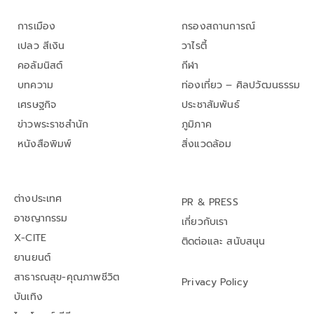
การเมือง
กรองสถานการณ์
เปลว สีเงิน
วาไรตี้
คอลัมนิสต์
กีฬา
บทความ
ท่องเที่ยว – ศิลปวัฒนธรรม
เศรษฐกิจ
ประชาสัมพันธ์
ข่าวพระราชสำนัก
ภูมิภาค
หนังสือพิมพ์
สิ่งแวดล้อม
ต่างประเทศ
PR & PRESS
อาชญากรรม
เกี่ยวกับเรา
X-CITE
ติดต่อและ สนับสนุน
ยานยนต์
สาธารณสุข-คุณภาพชีวิต
Privacy Policy
บันเทิง