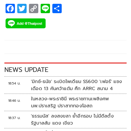
F
T
C
Li
S
ac
wi
o
n
h
e
tt
p
e
ar
b
er
y
e
o
Li
o
n
k
k
NEWS UPDATE
'มิกซ์-ธนัช' ระเบิดโพเดียม SS600 'เฟอร์' แซง
18:54 น.
เดือด 13 คันคว้าแต้ม ศึก ARRC สนาม 4
ในหลวง-พระราชินี พระราชทานเพลิงศพ
18:46 น.
นพ.ปราเสริฐ ปราสาททองโอสถ
'ธรรมนัส' ลงสงขลา ย้ำอีกรอบ ไม่มีดีลตั้ง
18:37 น.
รัฐบาลส้ม แดง เขียว