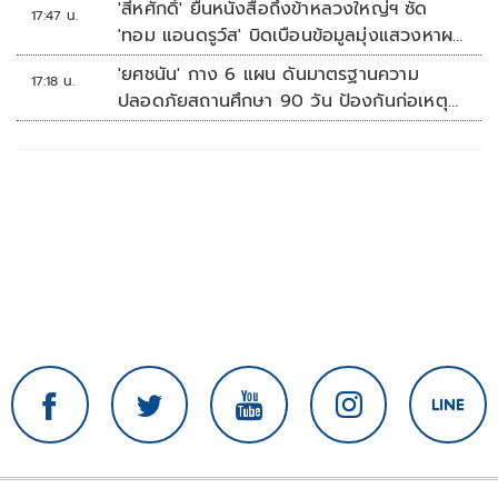
'สีหศักดิ์' ยื่นหนังสือถึงข้าหลวงใหญ่ฯ ซัด
17:47 น.
'ทอม แอนดรูว์ส' บิดเบือนข้อมูลมุ่งแสวงหาผล
ประโยชน์ทางการเมือง
'ยศชนัน' กาง 6 แผน ดันมาตรฐานความ
17:18 น.
ปลอดภัยสถานศึกษา 90 วัน ป้องกันก่อเหตุ
รุนแรง