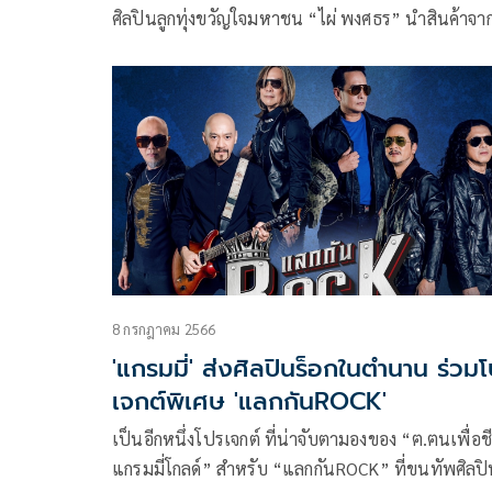
ศิลปินลูกทุ่งขวัญใจมหาชน “ไผ่ พงศธร” นำสินค้าจา
ธุรกิจส่วนตัวของตนเอง จัดเป็นของขวัญสวัสดีปีใหม่
ให้แก่ผู้บริหารและพนักงาน บริษัท จีเอ็มเอ็ม แกรมมี่
เพื่อแสดงความขอบคุณและตอบแทนทุกแรงสนับสนุน
มีให้กันมาโดยตลอด
8 กรกฎาคม 2566
'แกรมมี่' ส่งศิลปินร็อกในตำนาน ร่วม
เจกต์พิเศษ 'แลกกันROCK'
เป็นอีกหนึ่งโปรเจกต์ ที่น่าจับตามองของ “ฅ.ฅนเพื่อชี
แกรมมี่โกลด์” สำหรับ “แลกกันROCK” ที่ขนทัพศิลป