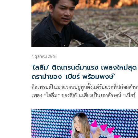
คอนเนคชั่น พรีเซนต์ “พุ่งใต้เฟส”) จะจัดขึ้นในวันเส
ที่ 18 มีนาคม นี้
4 ตุลาคม 2565
'ไลลืม' ติดเทรนด์มาแรง เพลงใหม่สุด
ดราม่าของ 'เบียร์ พร้อมพงษ์'
ติดเทรนด์ในมาแรงบนยูทูบตั้งแต่วันแรกที่ปล่อยสำห
เพลง “ไลลืม” ของศิลปินเสียงเป็นเอกลักษณ์ “เบียร์
พร้อมพงษ์” ที่ต้องบอกว่าเป็นเพลงส่งท้ายสุดดราม่า
อัลบั้ม “ไร่อ้อยวิทยา” ก่อนที่จะมีอัลบั้มใหม่ในอีกไม่
นี้ ซึ่งขนาดเพิ่งปล่อยไปไม่นานยอดวิวก็เพิ่มต่อเนื่อ
ฉ่ำๆ สมกับการรอคอยเพลงอกหักช้ำๆสไตล์ “เบียร์ พ
พงษ์” ที่แฟนๆชื่นชอบ ซึ่งถ้าใครที่เข้าไปชมมิวสิควีด