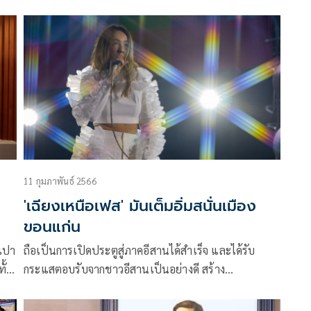
นรอ
เจียระไน” ตอนแรก นำโดย คู่พระนาง “ฟิล์ม-ธนภัทร กา
วิละ” และ “ใบเฟิร์น-อัญชสา มงคลสมัย” พาแฟนละคร
้อ
ผู้โชคดี 50 คน มาร่วมชม ละคร “รักนี้ต้องเจียระไน” ตอน
แรก พร้อมกัน ที่ ตึกแกรมมี่ เมื่อวันจันทร์ที่ 19 เมษายน
ที่สำคัญ ละครเรื่องนี้ ยังออนแอร์ทางประเทศจีน พร้อม
กับที่ไทย เรียกว่า แฟนละครทั้งชาวไทย และชาวจีน ได้
สนุกไปพร้อมกัน
11 กุมภาพันธ์ 2566
'เฉียงเหนือเฟส' มันเต็มอิ่มสนั่นเมือง
ขอนแก่น
“เปา
ถือเป็นการเปิดประตูสู่ภาคอีสานได้สำเร็จ และได้รับ
ั้ง
กระแสตอบรับจากชาวอีสานเป็นอย่างดี สร้าง
ือน
ประสบการณ์ทางดนตรีที่ตอบโจทย์ไลฟ์สไตล์คนรุ่นใหม่
สำหรับเทศกาลดนตรีใหม่และใหญ่ที่สุดในภาคอีสาน