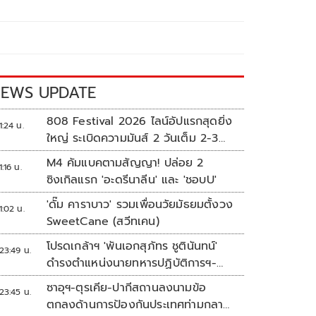
EWS UPDATE
808 Festival 2026 ไลน์อัปแรกสุดยิ่ง
1:24 น.
ใหญ่ ระเบิดความมันส์ 2 วันเต็ม 2-3
ต.ค.นี้
M4 คัมแบคตามสัญญา! ปล่อย 2
1:16 น.
ซิงเกิลแรก 'อะดรีนาลีน' และ 'ชอบU'
'ดั๊ม คาราบาว' รวมเพื่อนวัยมัธยมตั้งวง
1:02 น.
SweetCane (สวีทเคน)
โปรดเกล้าฯ 'พันเอกสุภัทร ชูตินันทน์'
23:49 น.
ดำรงตำแหน่งนายทหารปฏิบัติการฯ-
พระราชทานยศ 'พลตรี'
ซาอุฯ-ตุรเคีย-ปากีสถานลงนามข้อ
23:45 น.
ตกลงด้านการป้องกันประเทศท่ามกลาง