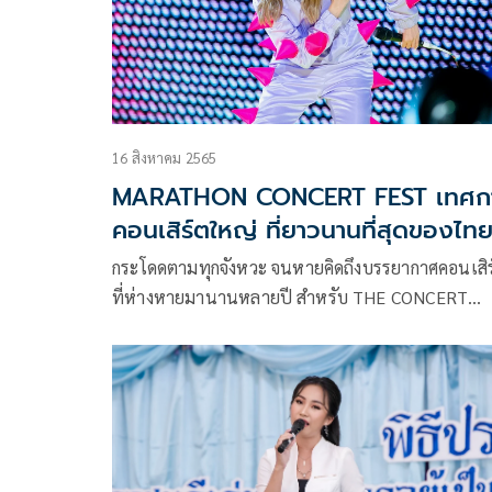
จะเห็นลีลาการแสดงของหนุ่มเบียร์ที่ตีบทแตกในอิน
ร์ของคนถูกคนรักทิ้งได้แบบไม่ใยดี
16 สิงหาคม 2565
MARATHON CONCERT FEST เทศก
คอนเสิร์ตใหญ่ ที่ยาวนานที่สุดของไท
กระโดดตามทุกจังหวะ จนหายคิดถึงบรรยากาศคอนเสิร
ที่ห่างหายมานานหลายปี สำหรับ THE CONCERT
APPLICATION PRESENTS MARATHON CONCER
FEST เทศกาลคอนเสิร์ตในอารีน่าฮอลล์ ที่ “GMM
SHOW” ผู้จัดงานคอนเสิร์ตและเฟสติวัลที่ดีที่สุดของ
ประเทศไทย โดยทีมครีเอทีฟ “GFEST” ได้สร้างเทศ
ดนตรีที่รวมคอนเสิร์ตของศิลปินระดับหัวแถวของ
ประเทศมาไว้บนเวทีเดียว โชว์อย่างต่อเนื่อง 2 วัน 2 