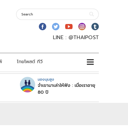
LINE : @THAIPOST
พ์
ไทยโพสต์ ทีวี
มองมุมสูง
จำเขามาเล่าให้ฟัง : เมื่อเราอายุ
80 ปี