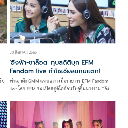
าร์
ได้ออกมาโพสต์ภาพข้อความผ่านอินสตาแกรมว่า
30 สิงหาคม 2565
'อิงฟ้า-ชาล็อต' ทุบสถิติบุก EFM
Fandom live ทำโซเชียลแทบแตก!
รับ
ทำเอาตึก GMM แทบแตก เมื่อรายการ EFM Fandom
live โดย EFM 94 เปิดสตูดิโอต้อนรับคู่จิ้นนางงาม “อิงฟ้า
ใน
วราหะ และ ชาล็อต ออสติน” จากเวทีมิสแกรนด์ไทย
นาน
แลนด์ 2022 ที่มาทุบสถิติใหม่ทำยอดรับชมทุกช่องทางทั้ง
งแบบ
Facebook , Tiktok ของ EFM94 และ YouTube
ร้อม
Atimeonline สูงสุด เรียกว่าโซเชี่ยลแทบล่ม และยังสร้าง
ีโอ
ปรากฏการณ์ไว้เพียบ อาทิ ยอดชมรายการสด 4 หมื่นกว่า,