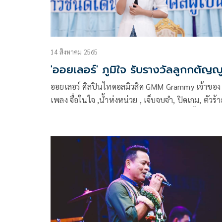
การแสดง รวมเป็นเวลา 16 ขั่วโมง ในวันเสาร์ที่ 13 
วันอาทิตย์ที่ 14 สิงหาคม 2565 ที่อิมแพ็ค อารีน่า
เมืองทองธานี
14 สิงหาคม 2565
'ออยเลอร์' ภูมิใจ รับรางวัลลูกกตัญญ
ออยเลอร์ ศิลปินไทดอลมิวสิค GMM Grammy เจ้าของ
เพลง จื่อในใจ ,น้ำห่งหน่วย , เจ็บจบจำ, ปิดเกม, ตัวร้าย,
และพึ่งปล่อยเพลง แค่คนที่เคยฮัก ดิจิทัล อัลบั้ม อ้ายเลอร์
ไปหมาดๆ ล่าสุด เนื่องในวันแม่แห่งชาติปีนี้ ออยเลอร์
ได้รับคัดเลือกเข้ารับรางวัล “พชรสยามมาลา” ลูกกตั
สาขาลูกผู้สร้างชื่อเสียงระดับประเทศ ประจำปี 2565 จาก
สภาองค์กรเยาวชนสร้างสรรค์พัฒนาสังคม ซึ่งเป็นเกีย
ต่อครอบครัวและวงศ์ตระกูล