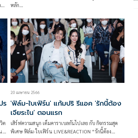
ประเทศไทย
ก
หลัก…
 มอบ
ที่
20 เมษายน 2566
โปร
'ฟิล์ม-ใบเฟิร์น' แก้มปริ รีแอค 'รักนี้ต้อง
เจียระไน' ตอนแรก
วิต
เสิร์ฟความสนุก เต็มคาราเบลกันไปเลย กับ กิจกรรมสุด
ิน
พิเศษ ฟิล์ม-ใบเฟิร์น LIVE&REACTION “รักนี้ต้อง