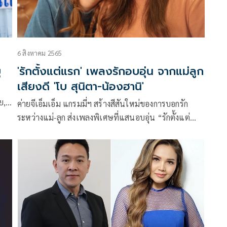
และ
6 สิงหาคม 2565
ู
'รักตั้งแต่แรก' เพลงรักอบอุ่น จากแม่ลูก
เสียงดี 'โบ สุนิตา-น้องฮานิ'
ค่ายจีเอ็มเอ็ม แกรมมี่ฯ สร้างสีสันใหม่ของการบอกรัก
ระหว่างแม่-ลูก ส่งเพลงพิเศษที่แสนอบอุ่น “รักตั้งแต่
แรก” เพื่อเป็นของขวัญมอบให้กันและกัน โดยนักร้อง
ญญู
หญิงเสียงคุณภาพ “โบ-สุนิตา ลีติกุล” กับ “น้องฮานิ-พิช
ชารีย์ จรรยาธนากร” ลูกสาววัย 13 ปีที่มีพรสวรรค์ในการ
รติ
ร้องเพลง เรียกว่าเป๊ะได้แม่มาเต็มๆ นับเป็นการทำงาน
ร่วมกันของแม่ลูกคู่นี้เป็นครั้งแรก อีกทั้งยังเป็นผลงาน
เพลงเต็มรูปแบบครั้งแรกของน้องฮานิอีกด้วย