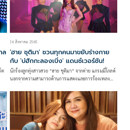
เนอ
ติดเทรนด์ทวิตเตอร์อันดับ 1 ประเทศไทย, ยอดทวิตทะลุ
1 ล้านในเวลาไม่ถึง 24 ชั่วโมง, ยอดเข้าถึง (Reach) กว่า
1,400,000+ ครั้ง เป็นต้น
16 สิงหาคม 2565
าล
'ฮาย ชุติมา' ชวนทุกคนมาขยับร่างกาย
ย
กับ 'บ่ฮักกะลองเบิ่ง' แดนซ์เวอร์ชัน!
์ต
นักร้องลูกทุ่งสาวสวย “ฮาย ชุติมา” จากค่าย แกรมมี่โกลด์
นอกจากความสามารถด้านการแสดงและการร้องเพลง
T
แล้วนั้น ล่าสุดเธอยังได้ออกมาโชว์สกิลการเต้นกับเพลง
“บ่ฮักกะลองเบิ่ง” ที่หลังจากได้ปล่อย MV โชว์อิทธิฤทธิ์
การเป็นแม่หมอจอมขมังเวทย์แสนซนให้หนุ่มๆต้อง
กาล
ตกหลุมรัก จนทำให้เพลงนี้แอบเป็นกระแสเบาๆอยู่ใน
Tiktok ที่มีคนนำเพลงไปใช้มากกว่าพันวิดีโอแล้ว
รอบ