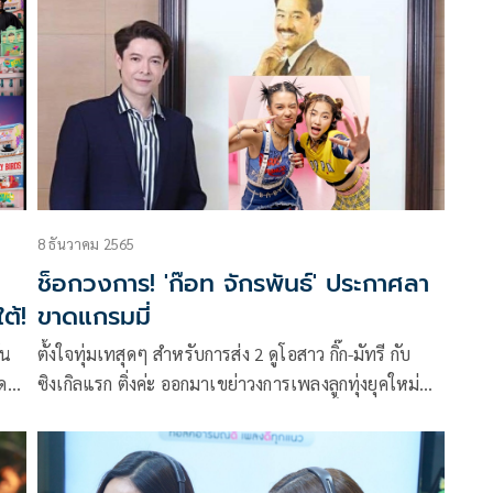
Chang Music Connection presents เฉียงเหนือเฟส
(ช้าง มิวสิค คอนเนคชั่น พรีเซนต์ ‘เฉียงเหนือเฟส’) จัด
โดยทีมออลล์แอเรีย ภายใต้หน่วยงาน จีเอ็มเอ็มโชว์ ใน
เครือ จีเอ็มเอ็ม แกรมมี่ ณ บขส.3 จังหวัดขอนแก่น
8 ธันวาคม 2565
ช็อกวงการ! 'ก๊อท จักรพันธ์' ประกาศลา
ต้!
ขาดแกรมมี่
ัน
ตั้งใจทุ่มเทสุดๆ สำหรับการส่ง 2 ดูโอสาว กิ๊ก-มัทรี กับ
ิด
ซิงเกิลแรก ติ่งค่ะ ออกมาเขย่าวงการเพลงลูกทุ่งยุคใหม่
ต้ 1
โดย ก๊อท-จักรพันธ์ ครบุรีธีรโชติ ได้เขียนทั้งคำร้องและ
ทำนองเพลงด้วยตัวเอง และมีกำหนดปล่อยเพลงในช่วง
ิค
เช้าวันนี้ แต่ล่าสุดกลับมีเรื่องทำให้หนุ่มก๊อทถึงกับหัวเสีย