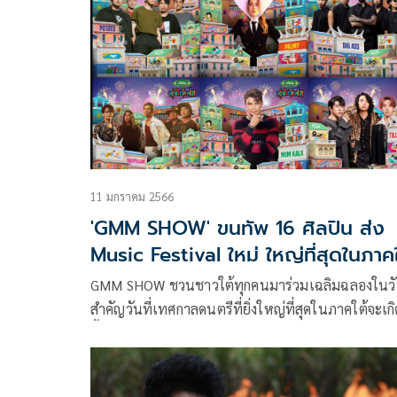
11 มกราคม 2566
'GMM SHOW' ขนทัพ 16 ศิลปิน ส่ง
Music Festival ใหม่ ใหญ่ที่สุดในภาคใ
GMM SHOW ชวนชาวใต้ทุกคนมาร่วมเฉลิมฉลองในว
สำคัญวันที่เทศกาลดนตรีที่ยิ่งใหญ่ที่สุดในภาคใต้จะเก
ขึ้น วันที่ทุกคนจะพร้อมใจกัน “พุ่ง” มุ่งตรงไปยังภาคใ
ปี จะมีปรากฏการณ์นี้เกิดขึ้นแค่ 1 ครั้งเท่านั้น กับ Chang
Music Connection presents “พุ่งใต้เฟส” (ช้าง มิวส