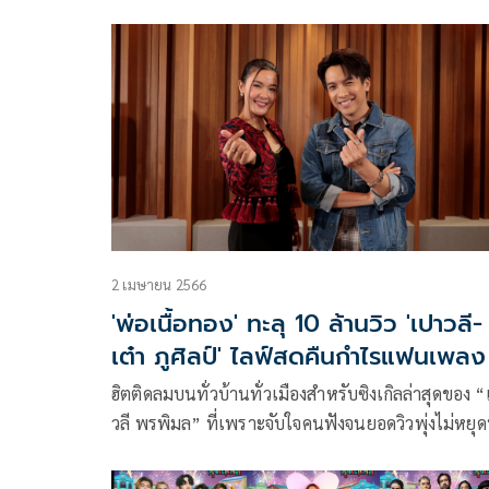
รุ่นเก๋า ที่แค่เอ่ยชื่อแฟนๆก็เตรียมชูมือขวาให้สุดแข
ได้เลย อย่าง อี๊ด FLY / กบ TAXI / แช่ม แช่มรัมย์ / แสน
นากา / บิลลี่ โอแกน / กบ ไมโคร กลับมาจับไมค์สวมเสื
หนัง
2 เมษายน 2566
'พ่อเนื้อทอง' ทะลุ 10 ล้านวิว 'เปาวลี-
เต๋า ภูศิลป์' ไลฟ์สดคืนกำไรแฟนเพลง
ฮิตติดลมบนทั่วบ้านทั่วเมืองสำหรับซิงเกิลล่าสุดของ 
วลี พรพิมล” ที่เพราะจับใจคนฟังจนยอดวิวพุ่งไม่หยุดท
2 เวอร์ชั่น รวมกัน ทะลุ 10 ล้านวิว ในเวลาเพียง 2 เด
อย่างเพลง “พ่อเนื้อทอง”