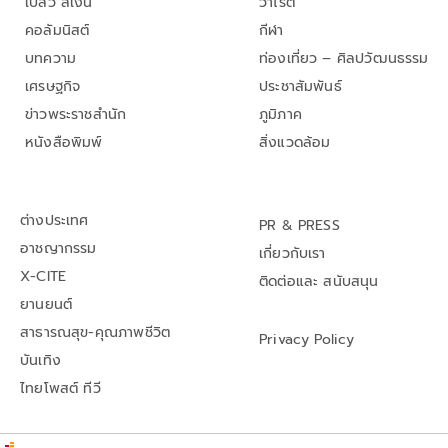
เปลว สีเงิน
วาไรตี้
คอลัมนิสต์
กีฬา
บทความ
ท่องเที่ยว – ศิลปวัฒนธรรม
เศรษฐกิจ
ประชาสัมพันธ์
ข่าวพระราชสำนัก
ภูมิภาค
หนังสือพิมพ์
สิ่งแวดล้อม
ต่างประเทศ
PR & PRESS
อาชญากรรม
เกี่ยวกับเรา
X-CITE
ติดต่อและ สนับสนุน
ยานยนต์
สาธารณสุข-คุณภาพชีวิต
Privacy Policy
บันเทิง
ไทยโพสต์ ทีวี