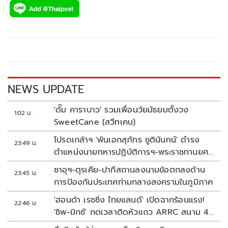
e
tt
p
e
ar
b
er
y
e
o
Li
o
n
k
k
NEWS UPDATE
'ดั๊ม คาราบาว' รวมเพื่อนวัยมัธยมตั้งวง
1:02 น.
SweetCane (สวีทเคน)
โปรดเกล้าฯ 'พันเอกสุภัทร ชูตินันทน์' ดำรง
23:49 น.
ตำแหน่งนายทหารปฏิบัติการฯ-พระราชทานยศ
'พลตรี'
ซาอุฯ-ตุรเคีย-ปากีสถานลงนามข้อตกลงด้าน
23:45 น.
การป้องกันประเทศท่ามกลางสงครามในภูมิภาค
'ฮอนด้า เรซซิ่ง ไทยแลนด์' เปิดฉากร้อนแรง!
22:46 น.
'ชิพ-มิกซ์' กดเวลาติดหัวแถว ARRC สนาม 4
ที่มัลดาลิกา