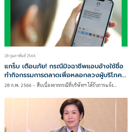
28 กุมภาพันธ์ 2566
แกร็บ เตือนภัย! กรณีมิจฉาชีพแอบอ้างใช้ชื่อ
ทำกิจกรรมการตลาดเพื่อหลอกลวงผู้บริโภค
ผ่าน SMS หรือ LINE
28 ก.พ. 2566 – สืบเนื่องจากกรณีที่บริษัทฯ ได้รับการแจ้ง…