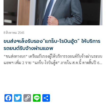
8 สิงหาคม 2565
ขนส่งฯเล็งรับรอง“แกร็บ-โรบินฮู้ด” ให้บริการ
รถยนต์รับจ้างผ่านแอพ
“ขนส่งทางบก” เตรียมรับรองผู้ให้บริการรถยนต์รับจ้างผ่านระบบ
แอพฯ เพิ่ม 2 ราย “แกร็บ-โรบินฮู้ด” ภายใน ส.ค.นี้ คาดสิ้นปี 65
รับรองแอพฯ เข้าระบบรวม 6 ราย เพิ่มทางเลือกเดินทางให้
ประชาชน เข้าถึงง่าย-ราคาเป็นธรรม
F
T
C
Li
S
ac
wi
o
n
h