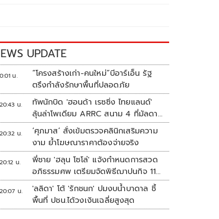
EWS UPDATE
“โครงสร้างเก่า-คนใหม่”บีอาร์เอ็น รัฐ
0:01 น.
ตรึงกำลังรักษาพื้นที่ปลอดภัย
ทัพนักบิด 'ฮอนด้า เรซซิ่ง ไทยแลนด์'
20:43 น.
ลุ้นล่าโพเดียม ARRC สนาม 4 ที่มัลดาลิ
กา
‘ศุภมาส’ สั่งเข้มตรวจคลินิกเสริมความ
20:32 น.
งาม ย้ำโฆษณาราคาต้องจ่ายจริง
พี่ชาย 'ฮลุน โซโล่' แจ้งกำหนดการสวด
20:12 น.
อภิธรรมศพ เตรียมจัดพิธีฌาปนกิจ 11
ส.ค.
'ลลิดา' โต้ 'รักชนก' ปมงบน้ำบาดาล ชี้
20:07 น.
พื้นที่ ปชน.ได้วงเงินเฉลี่ยสูงสุด