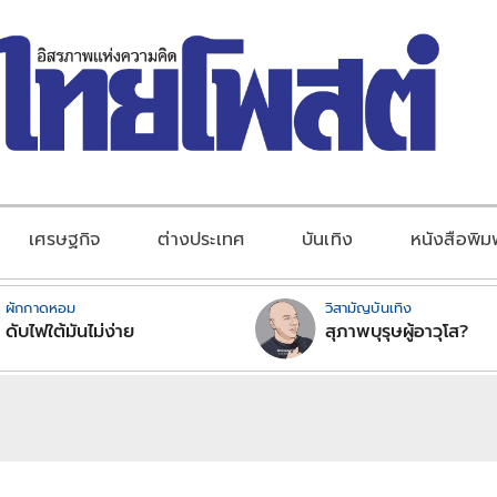
เศรษฐกิจ
ต่างประเทศ
บันเทิง
หนังสือพิม
ผักกาดหอม
วิสามัญบันเทิง
ดับไฟใต้มันไม่ง่าย
สุภาพบุรุษผู้อาวุโส?