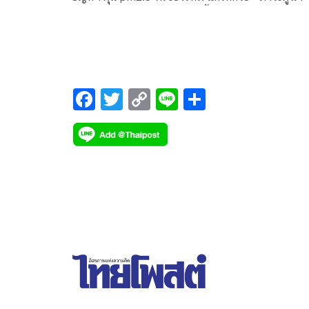
เสียดายอย่างยิ่ง ท่านนายกลงพื้นที่เชียงใหม่
F
T
C
Li
S
ac
wi
o
n
h
e
tt
p
e
ar
b
er
y
e
o
Li
o
n
k
k