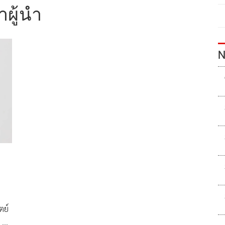
าผู้นำ
N
ตย์
 น่า