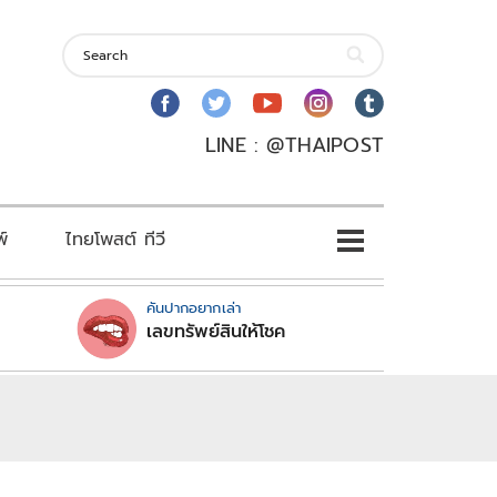
LINE : @THAIPOST
พ์
ไทยโพสต์ ทีวี
คันปากอยากเล่า
เลขทรัพย์สินให้โชค