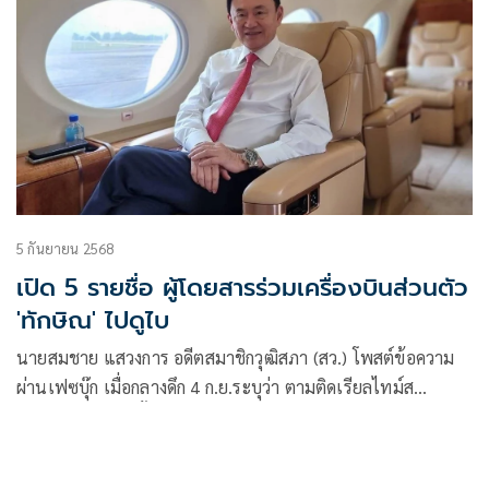
5 กันยายน 2568
เปิด 5 รายชื่อ ผู้โดยสารร่วมเครื่องบินส่วนตัว
'ทักษิณ' ไปดูไบ
นายสมชาย แสวงการ อดีตสมาชิกวุฒิสภา (สว.) โพสต์ข้อความ
ผ่านเฟซบุ๊ก เมื่อกลางดึก 4 ก.ย.ระบุว่า ตามติดเรียลไทม์ส
#ทักษิณ #หนี #ชั้น14