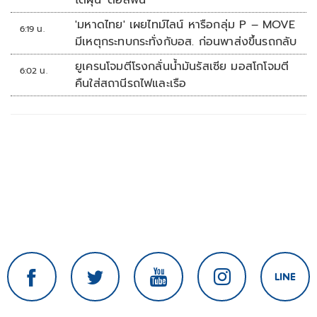
ไต้ฝุ่น 'ดอลฟิน'
'มหาดไทย' เผยไทม์ไลน์ หารือกลุ่ม P – MOVE
6:19 น.
มีเหตุกระทบกระทั่งกับอส. ก่อนพาส่งขึ้นรถกลับ
ยูเครนโจมตีโรงกลั่นน้ำมันรัสเซีย มอสโกโจมตี
6:02 น.
คืนใส่สถานีรถไฟและเรือ