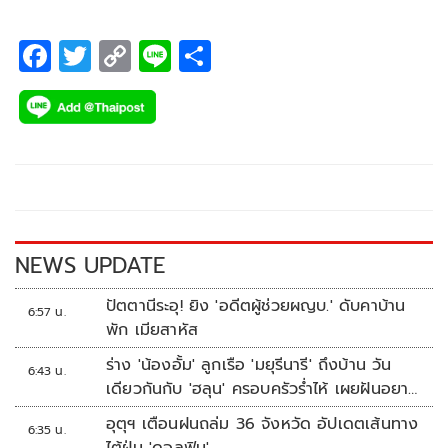
F
T
C
Li
S
ac
wi
o
n
h
e
tt
p
e
ar
b
er
y
e
o
Li
o
n
k
k
NEWS UPDATE
ปัตตานีระอุ! ยิง 'อดีตผู้ช่วยผญบ.' ดับคาบ้าน
6:57 น.
พัก เมียสาหัส
ร่าง 'น้องอั้ม' ลูกเรือ 'มยุรีนารี' ถึงบ้าน วัน
6:43 น.
เดียวกันกับ 'ฮลุน' ครอบครัวร่ำไห้ เผยฝันอยาก
เป็นทหารเรือ
อุตุฯ เตือนฝนถล่ม 36 จังหวัด อัปเดตเส้นทาง
6:35 น.