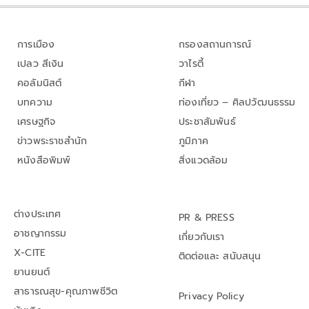
การเมือง
กรองสถานการณ์
เปลว สีเงิน
วาไรตี้
คอลัมนิสต์
กีฬา
บทความ
ท่องเที่ยว – ศิลปวัฒนธรรม
เศรษฐกิจ
ประชาสัมพันธ์
ข่าวพระราชสำนัก
ภูมิภาค
หนังสือพิมพ์
สิ่งแวดล้อม
ต่างประเทศ
PR & PRESS
อาชญากรรม
เกี่ยวกับเรา
X-CITE
ติดต่อและ สนับสนุน
ยานยนต์
สาธารณสุข-คุณภาพชีวิต
Privacy Policy