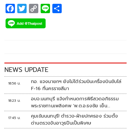
F
T
C
Li
S
ac
wi
o
n
h
e
tt
p
e
ar
b
er
y
e
o
Li
o
n
k
k
NEWS UPDATE
ทอ. แจงนายกฯ ยังไม่ได้ร่วมบินเครื่องบินขับไล่
18:56 น.
F-16 ที่นครราชสีมา
อบจ.นนทบุรี แจ้งกำหนดการพิธีสวดอภิธรรม
18:23 น.
พระราชทานเพลิงศพ 'พ.ต.อ.ธงชัย เย็น
ประเสริฐ'
คุมเข้มนนทบุรี! ตำรวจ-ฝ่ายปกครอง ร่วมตั้ง
17:45 น.
ด่านตรวจจับอาวุธปืนเป็นพิเศษ