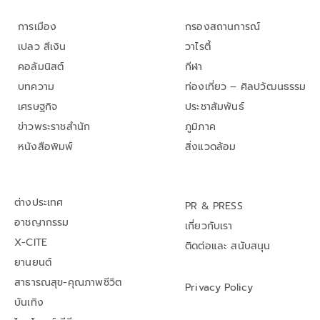
การเมือง
กรองสถานการณ์
เปลว สีเงิน
วาไรตี้
คอลัมนิสต์
กีฬา
บทความ
ท่องเที่ยว – ศิลปวัฒนธรรม
เศรษฐกิจ
ประชาสัมพันธ์
ข่าวพระราชสำนัก
ภูมิภาค
หนังสือพิมพ์
สิ่งแวดล้อม
ต่างประเทศ
PR & PRESS
อาชญากรรม
เกี่ยวกับเรา
X-CITE
ติดต่อและ สนับสนุน
ยานยนต์
สาธารณสุข-คุณภาพชีวิต
Privacy Policy
บันเทิง