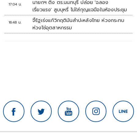
นายกฯ ติง ตร.นนทบุรี ปล่อย 'ฉลอง
17:04 น.
เรี่ยวแรง' สูบบุหรี่ ไม่ใส่กุญแจมือในห้องประชุม
จี้รัฐเร่งแก้วิกฤติมันสำปะหลังไทย ห่วงกระทบ
16:48 น.
ห่วงโซ่อุตสาหกรรม