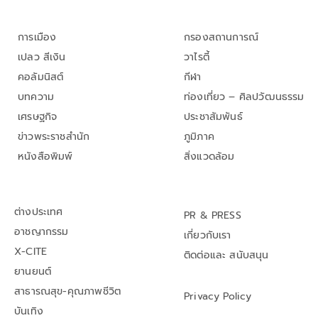
การเมือง
กรองสถานการณ์
เปลว สีเงิน
วาไรตี้
คอลัมนิสต์
กีฬา
บทความ
ท่องเที่ยว – ศิลปวัฒนธรรม
เศรษฐกิจ
ประชาสัมพันธ์
ข่าวพระราชสำนัก
ภูมิภาค
หนังสือพิมพ์
สิ่งแวดล้อม
ต่างประเทศ
PR & PRESS
อาชญากรรม
เกี่ยวกับเรา
X-CITE
ติดต่อและ สนับสนุน
ยานยนต์
สาธารณสุข-คุณภาพชีวิต
Privacy Policy
บันเทิง