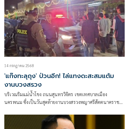
14 กรกฎาคม 2568
'แก๊งทะลุถุง' ป่วนอีก! ไล่แทงดะสะสมแต้ม
งานบวงสรวง
บริเวณริมแม่น้ำโขง ถนนสุนทรวิจิตร เขตเทศบาลเมือง
นครพนม ซึ่งเป็นวันสุดท้ายงานบวงสรวงพญาศรีสัตตนาคราช
ระหว่างวันที่ 7 – 13 กรกฎาคม