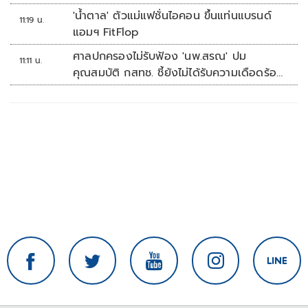
'น้ำตาล' ตัวแม่แฟชั่นไอคอน ขึ้นแท่นแบรนด์
11:19 น.
แอมฯ FitFlop
ศาลปกครองไม่รับฟ้อง 'นพ.สรณ' ปม
11:11 น.
คุณสมบัติ กสทช. ชี้ยังไม่ได้รับความเดือดร้อน
เสียหาย