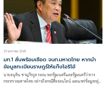
29 มกราคม 2568
มท.1 ลั่นพร้อมเชือด จนท.มหาดไทย หากนำ
ข้อมูลทะเบียนราษฎร์ให้แก๊งโอริโอ้
นายอนุทิน​ ชาญวีรกูล​ รอง​​นายกรัฐมนตรีและรัฐมนตรีว่าการ
กระทรวงมหาดไทย กล่าวถึงกรณีสื่อออนไลน์ เผยแพร่ข้อมูลกลุ่ม
วัยรุ่นโอริโอ้ ที่เล่นเกม Five M อินกับเกมและมีพฤติกรรมก้าวร้าว
มีข้อมูลบุคคลที่เป็นเป้าหมาย โดยสามารถเข้าถึงข้อมูลทะเบียน
ราษฎร์และบุกไปทำร้าย