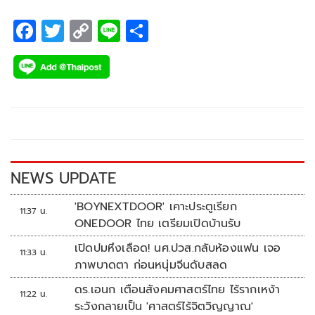
F
T
C
Li
S
ac
wi
o
n
h
e
tt
p
e
ar
b
er
y
e
o
Li
o
n
k
k
NEWS UPDATE
'BOYNEXTDOOR' เคาะประตูเรียก
11:37 น.
ONEDOOR ไทย เตรียมเปิดบ้านรับ
เปิดปมหึงเลือด! นศ.ปวส.กลับห้องแฟน เจอ
11:33 น.
ภาพบาดตา ก่อนหนุ่มจีนดับสลด
ดร.เอนก เตือนสังคมศาสตร์ไทย ไร้รากเหง้า
11:22 น.
ระวังกลายเป็น 'ศาสตร์ไร้จิตวิญญาณ'