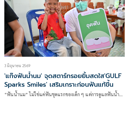
3 มิถุนายน 2569
'แก๊งฟันน้ำนม' จุดสตาร์ทรอยยิ้มสดใส'GULF
Sparks Smiles' เสริมเกราะก่อนฟันแท้ขึ้น
“ฟันน้ำนม” ไม่ใช่แค่ฟันชุดแรกของเด็ก ๆ แต่การดูแลฟันน้ำ…