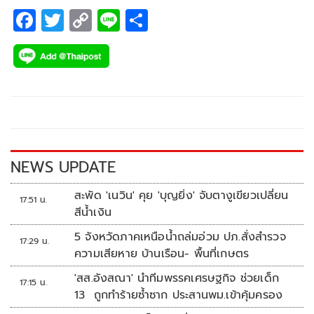
F
T
C
Li
S
ac
wi
o
n
h
e
tt
p
e
ar
b
er
y
e
o
Li
o
n
k
k
NEWS UPDATE
สะพัด 'เนวิน' คุย 'บุญยิ่ง' จับตางูเขียวเปลี่ยน
17:51 น.
สีน้ำเงิน
5 จังหวัดภาคเหนือน้ำถล่มอ่วม ปภ.สั่งสำรวจ
17:29 น.
ความเสียหาย บ้านเรือน- พื้นที่เกษตร
'สส.อังสณา' นำทีมพรรคเศรษฐกิจ ช่วยเด็ก
17:15 น.
13 ถูกทำร้ายซ้ำซาก ประสานพม.เข้าคุ้มครอง