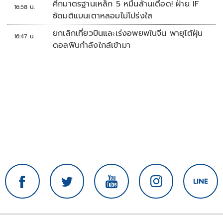
ศึกมาตรฐานเหล็ก 5 หมื่นล้านเดือด! ฝ่าย IF
16:58 น.
ซัดมติแบนเตาหลอมไม่โปร่งใส
ยกเลิกเที่ยวบินและเร่งอพยพในจีน พายุไต้ฝุ่น
16:47 น.
ดอลฟินกำลังใกล้เข้ามา