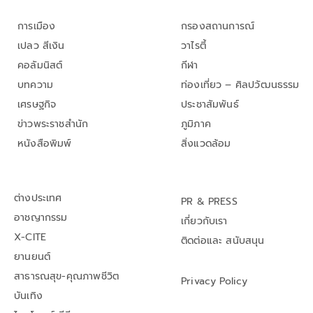
การเมือง
กรองสถานการณ์
เปลว สีเงิน
วาไรตี้
คอลัมนิสต์
กีฬา
บทความ
ท่องเที่ยว – ศิลปวัฒนธรรม
เศรษฐกิจ
ประชาสัมพันธ์
ข่าวพระราชสำนัก
ภูมิภาค
หนังสือพิมพ์
สิ่งแวดล้อม
ต่างประเทศ
PR & PRESS
อาชญากรรม
เกี่ยวกับเรา
X-CITE
ติดต่อและ สนับสนุน
ยานยนต์
สาธารณสุข-คุณภาพชีวิต
Privacy Policy
บันเทิง