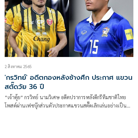
2 สิงหาคม 2565
'กรวิทย์' อดีตกองหลังช้างศึก ประกาศ แขวน
สตั๊ดวัย 36 ปี
“เจ้าตุ้ย” กรวิทย์ นามวิเศษ อดีตปราการหลังดีกรีทีมชาติไทย
โพสต์ผ่านเฟซบุ๊กส่วนตัวประกาศแขวนสตั๊ดเลิกเล่นอย่างเป็น
ทางการ ปิดฉากช่วงเวลา 15 ปีในฐานะนักฟุตบอลอาชีพในวัย
36 ปี