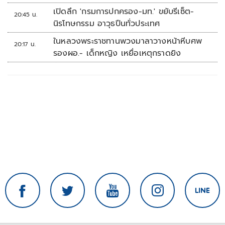
เปิดลึก 'กรมการปกครอง-มท.' ขยับรีเซ็ต-
20:45 น.
นิรโทษกรรม อาวุธปืนทั่วประเทศ
ในหลวงพระราชทานพวงมาลาวางหน้าหีบศพ
20:17 น.
รองผอ.- เด็กหญิง เหยื่อเหตุกราดยิง