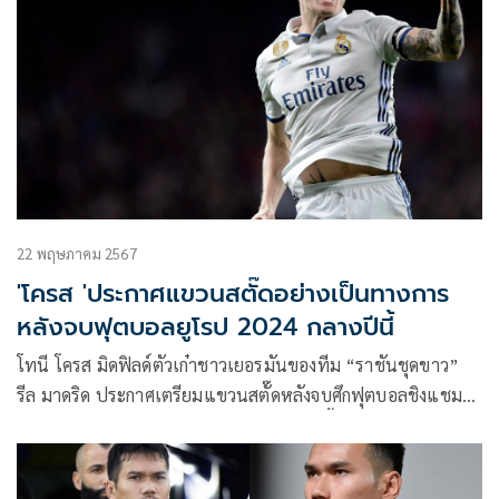
22 พฤษภาคม 2567
'โครส 'ประกาศแขวนสตั๊ดอย่างเป็นทางการ
หลังจบฟุตบอลยูโรป 2024 กลางปีนี้
โทนี โครส มิดฟิลด์ตัวเก๋าชาวเยอรมันของทีม “ราชันชุดขาว”
รีล มาดริด ประกาศเตรียมแขวนสตั๊ดหลังจบศึกฟุตบอลชิงแชมป์
แห่งชาติยุโรป “ยูโร 2024” ในช่วงกลางปีนี้