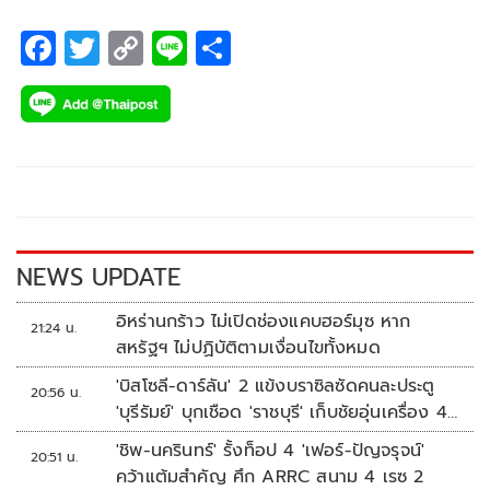
F
T
C
Li
S
ac
wi
o
n
h
e
tt
p
e
ar
b
er
y
e
o
Li
o
n
k
k
NEWS UPDATE
อิหร่านกร้าว ไม่เปิดช่องแคบฮอร์มุซ หาก
21:24 น.
สหรัฐฯ ไม่ปฏิบัติตามเงื่อนไขทั้งหมด
'บิสโซลี-ดาร์ลัน' 2 แข้งบราซิลซัดคนละประตู
20:56 น.
'บุรีรัมย์' บุกเชือด 'ราชบุรี' เก็บชัยอุ่นเครื่อง 4
นัดรวด
'ชิพ-นครินทร์' รั้งท็อป 4 'เฟอร์-ปัญจรุจน์'
20:51 น.
คว้าแต้มสำคัญ ศึก ARRC สนาม 4 เรซ 2