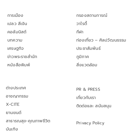
การเมือง
กรองสถานการณ์
เปลว สีเงิน
วาไรตี้
คอลัมนิสต์
กีฬา
บทความ
ท่องเที่ยว – ศิลปวัฒนธรรม
เศรษฐกิจ
ประชาสัมพันธ์
ข่าวพระราชสำนัก
ภูมิภาค
หนังสือพิมพ์
สิ่งแวดล้อม
ต่างประเทศ
PR & PRESS
อาชญากรรม
เกี่ยวกับเรา
X-CITE
ติดต่อและ สนับสนุน
ยานยนต์
สาธารณสุข-คุณภาพชีวิต
Privacy Policy
บันเทิง